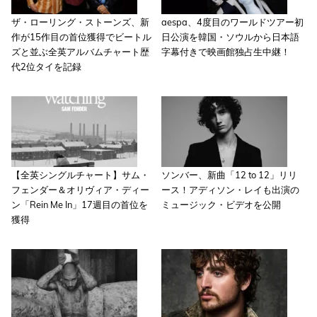
ザ・ローリング・ストーンズ、新
aespa、4度目のワールドツアー初
作が15作目の首位獲得でビートル
日公演を韓国・ソウルから日本語
ズと並ぶ全英アルバムチャート歴
字幕付きで映画館独占生中継！
代2位タイを記録
【全英シングルチャート】サム・
ソンバー、新曲「12 to 12」リリ
フェンダー＆オリヴィア・ディー
ース！アディソン・レイも出演の
ン「Rein Me In」17週目の首位を
ミュージック・ビデオを公開
獲得