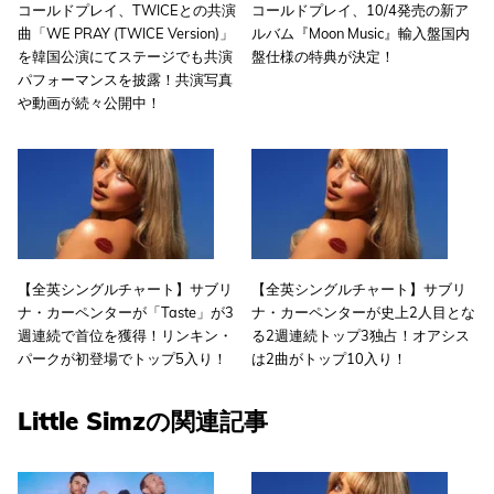
コールドプレイ、TWICEとの共演
コールドプレイ、10/4発売の新ア
曲「WE PRAY (TWICE Version)」
ルバム『Moon Music』輸入盤国内
を韓国公演にてステージでも共演
盤仕様の特典が決定！
パフォーマンスを披露！共演写真
や動画が続々公開中！
【全英シングルチャート】サブリ
【全英シングルチャート】サブリ
ナ・カーペンターが「Taste」が3
ナ・カーペンターが史上2人目とな
週連続で首位を獲得！リンキン・
る2週連続トップ3独占！オアシス
パークが初登場でトップ5入り！
は2曲がトップ10入り！
Little Simzの関連記事