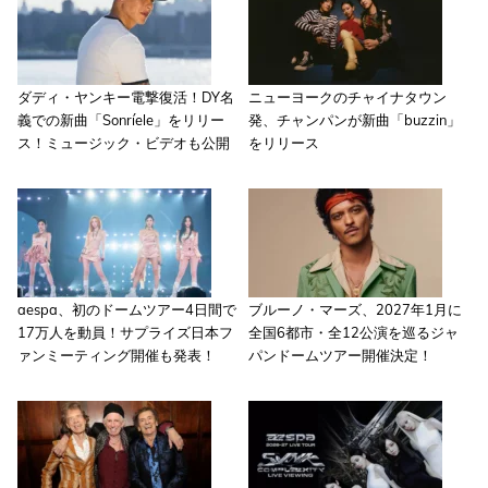
ダディ・ヤンキー電撃復活！DY名
ニューヨークのチャイナタウン
義での新曲「Sonríele」をリリー
発、チャンパンが新曲「buzzin」
ス！ミュージック・ビデオも公開
をリリース
aespa、初のドームツアー4日間で
ブルーノ・マーズ、2027年1月に
17万人を動員！サプライズ日本フ
全国6都市・全12公演を巡るジャ
ァンミーティング開催も発表！
パンドームツアー開催決定！