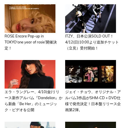
ROSE Encore Pop-up in
ITZY、日本公演SOLD OUT！
TOKYO‘one year of rosie’開催決
4/12(日)10:00より追加チケット
定！
（立見）受付開始！
エラ・ラングレー、4/10(金)リリ
ジェイ・チョウ、オリジナル・ア
ース新作アルバム『Dandelion』か
ルバム3作品がSHM-CD＋DVD仕
ら新曲「Be Her」のミュージッ
様で発売決定！日本盤リリース企
ク・ビデオを公開
画第2弾。