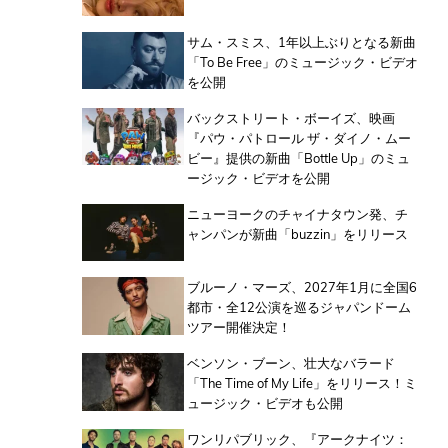
サム・スミス、1年以上ぶりとなる新曲
「To Be Free」のミュージック・ビデオ
を公開
バックストリート・ボーイズ、映画
『パウ・パトロール ザ・ダイノ・ムー
ビー』提供の新曲「Bottle Up」のミュ
ージック・ビデオを公開
ニューヨークのチャイナタウン発、チ
ャンパンが新曲「buzzin」をリリース
ブルーノ・マーズ、2027年1月に全国6
都市・全12公演を巡るジャパンドーム
ツアー開催決定！
ベンソン・ブーン、壮大なバラード
「The Time of My Life」をリリース！ミ
ュージック・ビデオも公開
ワンリパブリック、『アークナイツ：