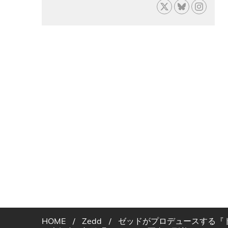
HOME
/
Zedd
/
ゼッドがプロデュースする『ド