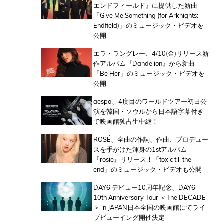
エンドフィールド』に提供した新曲
「Give Me Something (for Arknights:
Endfield)」のミュージック・ビデオを
公開
エラ・ラングレー、4/10(金)リリース新
作アルバム『Dandelion』から新曲
「Be Her」のミュージック・ビデオを
公開
aespa、4度目のワールドツアー初日公
演を韓国・ソウルから日本語字幕付き
で映画館独占生中継！
ROSÉ、全曲の作詞、作曲、プロデュー
スを手がけた渾身の1stアルバム
『rosie』リリース！「toxic till the
end」のミュージック・ビデオも公開
DAY6 デビュー10周年記念、DAY6
10th Anniversary Tour ＜The DECADE
＞ in JAPAN日本全国の映画館にてライ
ブビューイング開催決定