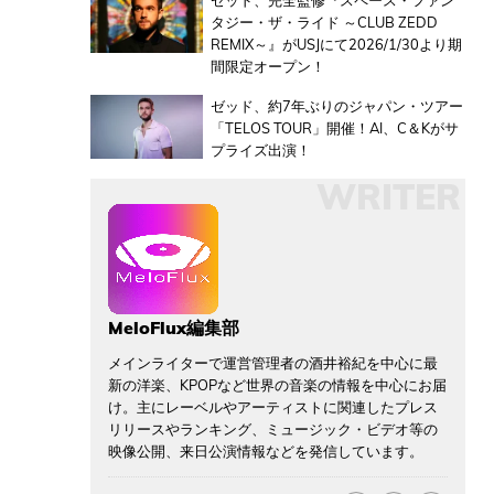
ゼッド、完全監修『スペース・ファン
タジー・ザ・ライド ～CLUB ZEDD
REMIX～』がUSJにて2026/1/30より期
間限定オープン！
ゼッド、約7年ぶりのジャパン・ツアー
「TELOS TOUR」開催！AI、C＆Kがサ
プライズ出演！
WRITER
MeloFlux編集部
メインライターで運営管理者の酒井裕紀を中心に最
新の洋楽、KPOPなど世界の音楽の情報を中心にお届
け。主にレーベルやアーティストに関連したプレス
リリースやランキング、ミュージック・ビデオ等の
映像公開、来日公演情報などを発信しています。