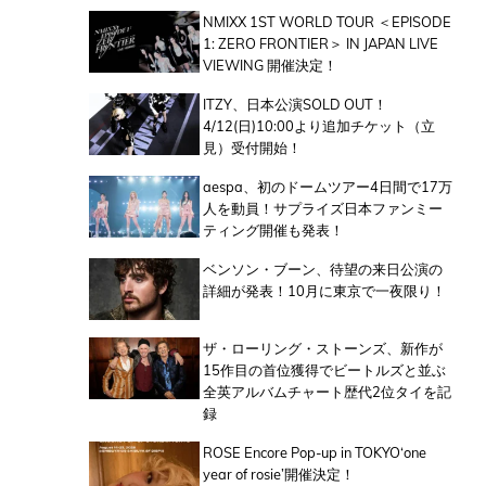
NMIXX 1ST WORLD TOUR ＜EPISODE
1: ZERO FRONTIER＞ IN JAPAN LIVE
VIEWING 開催決定！
ITZY、日本公演SOLD OUT！
4/12(日)10:00より追加チケット（立
見）受付開始！
aespa、初のドームツアー4日間で17万
人を動員！サプライズ日本ファンミー
ティング開催も発表！
ベンソン・ブーン、待望の来日公演の
詳細が発表！10月に東京で一夜限り！
ザ・ローリング・ストーンズ、新作が
15作目の首位獲得でビートルズと並ぶ
全英アルバムチャート歴代2位タイを記
録
ROSE Encore Pop-up in TOKYO‘one
year of rosie’開催決定！