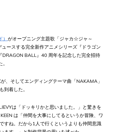
ド）
がオープニング主題歌「ジャカ☆ジャ～
ロデュースする完全新作アニメシリーズ『ドラゴン
RAGON BALL』40 周年を記念した完全招待
た。
が、そしてエンディングテーマ曲「NAKAMA」
真も到着した。
LIEVYは「ドッキリかと思いました。」と驚きを
KEEN は「仲間を大事にしてるというか冒険、ワ
ですね。だから1人で行くというよりも仲間意識
います。」と制作背景の思いを述べた。