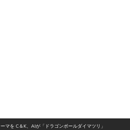
ーマを C＆K、AIが「ドラゴンボールダイマツリ」