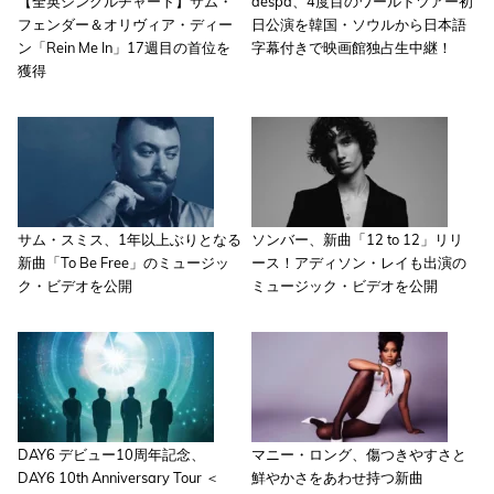
【全英シングルチャート】サム・
aespa、4度目のワールドツアー初
フェンダー＆オリヴィア・ディー
日公演を韓国・ソウルから日本語
ン「Rein Me In」17週目の首位を
字幕付きで映画館独占生中継！
獲得
サム・スミス、1年以上ぶりとなる
ソンバー、新曲「12 to 12」リリ
新曲「To Be Free」のミュージッ
ース！アディソン・レイも出演の
ク・ビデオを公開
ミュージック・ビデオを公開
DAY6 デビュー10周年記念、
マニー・ロング、傷つきやすさと
DAY6 10th Anniversary Tour ＜
鮮やかさをあわせ持つ新曲