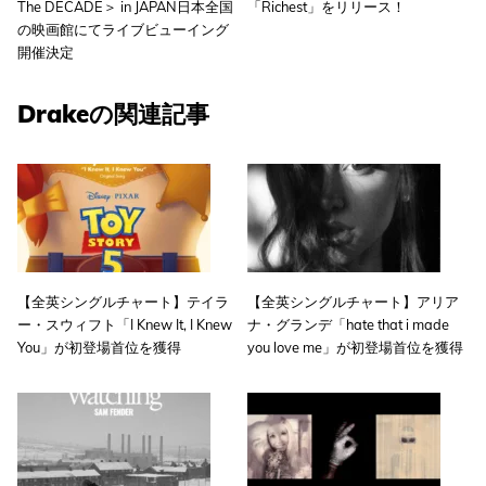
The DECADE＞ in JAPAN日本全国
「Richest」をリリース！
の映画館にてライブビューイング
開催決定
Drakeの関連記事
【全英シングルチャート】テイラ
【全英シングルチャート】アリア
ー・スウィフト「I Knew It, I Knew
ナ・グランデ「hate that i made
You」が初登場首位を獲得
you love me」が初登場首位を獲得