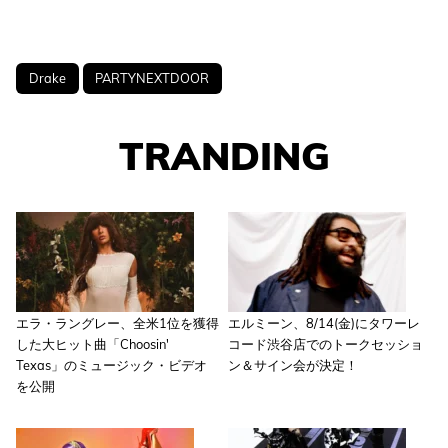
Drake
PARTYNEXTDOOR
TRANDING
エラ・ラングレー、全米1位を獲得
エルミーン、8/14(金)にタワーレ
した大ヒット曲「Choosin'
コード渋谷店でのトークセッショ
Texas」のミュージック・ビデオ
ン＆サイン会が決定！
を公開