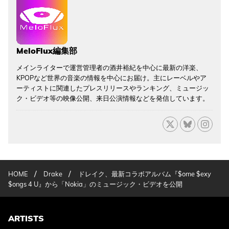
MeloFlux編集部
メインライターで運営管理者の酒井裕紀を中心に最新の洋楽、
KPOPなど世界の音楽の情報を中心にお届け。主にレーベルやア
ーティストに関連したプレスリリースやランキング、ミュージッ
ク・ビデオ等の映像公開、来日公演情報などを発信しています。
/
/
HOME
Drake
ドレイク、最新コラボアルバム『$ome $exy
$ongs 4 U』から「Nokia」のミュージック・ビデオを公開
ARTISTS