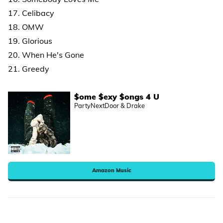
17. Celibacy
18. OMW
19. Glorious
20. When He's Gone
21. Greedy
$ome $exy $ongs 4 U
PartyNextDoor & Drake
Amazon Music