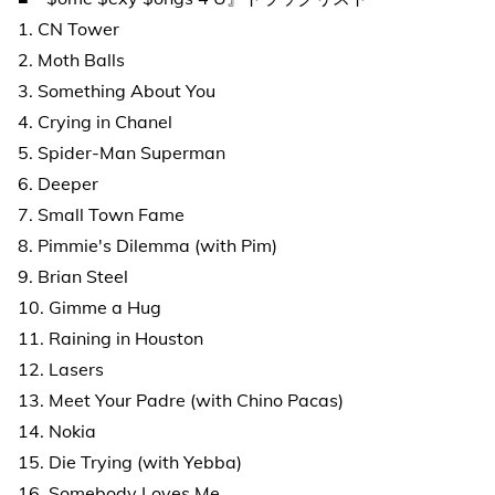
1. CN Tower
2. Moth Balls
3. Something About You
4. Crying in Chanel
5. Spider-Man Superman
6. Deeper
7. Small Town Fame
8. Pimmie's Dilemma (with Pim)
9. Brian Steel
10. Gimme a Hug
11. Raining in Houston
12. Lasers
13. Meet Your Padre (with Chino Pacas)
14. Nokia
15. Die Trying (with Yebba)
16. Somebody Loves Me