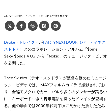
※本ページにはアフィリエイト広告(PR)が含まれます
Drake（ドレイク）
が
PARTYNEXTDOOR（パーティネク
ストドア）
とのコラボレーション・アルバム『$ome
$exy $ongs 4 U』から「Nokia」のミュージック・ビデオ
を公開した。
Theo Skudra（テオ・スクドラ）が監督を務めたミュージ
ック・ビデオでは、IMAXフィルムカメラで撮影されてお
り、全編モノクロでカーニバルや多くのダンサーが踊る中
に、キーボードつきの携帯電話を持ったドレイクが登場す
る。他の場面では2000年代前半頃に見かけた折りたたみ