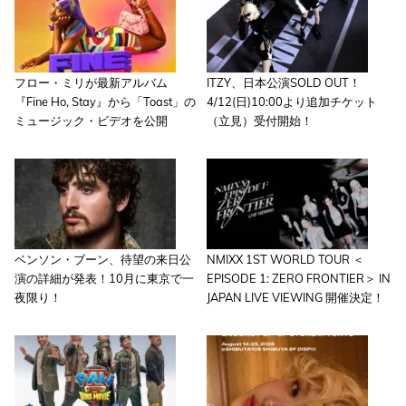
フロー・ミリが最新アルバム
ITZY、日本公演SOLD OUT！
『Fine Ho, Stay』から「Toast」の
4/12(日)10:00より追加チケット
ミュージック・ビデオを公開
（立見）受付開始！
ベンソン・ブーン、待望の来日公
NMIXX 1ST WORLD TOUR ＜
演の詳細が発表！10月に東京で一
EPISODE 1: ZERO FRONTIER＞ IN
夜限り！
JAPAN LIVE VIEWING 開催決定！