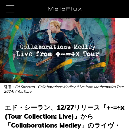
引用：
Ed Sheeran - Collaborations Medley (Live from Mathematics Tour
2024) / YouTube
エド・シーラン、12/27リリース『+-=÷x
(Tour Collection: Live)』から
「Collaborations Medley」のライヴ・