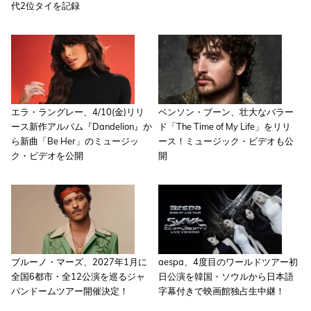
代2位タイを記録
エラ・ラングレー、4/10(金)リリ
ベンソン・ブーン、壮大なバラー
ース新作アルバム『Dandelion』か
ド「The Time of My Life」をリリ
ら新曲「Be Her」のミュージッ
ース！ミュージック・ビデオも公
ク・ビデオを公開
開
ブルーノ・マーズ、2027年1月に
aespa、4度目のワールドツアー初
全国6都市・全12公演を巡るジャ
日公演を韓国・ソウルから日本語
パンドームツアー開催決定！
字幕付きで映画館独占生中継！