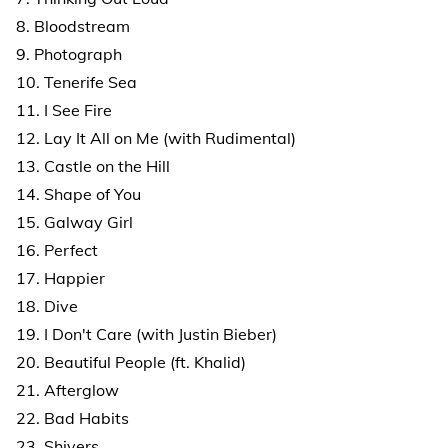
8. Bloodstream
9. Photograph
10. Tenerife Sea
11. I See Fire
12. Lay It All on Me (with Rudimental)
13. Castle on the Hill
14. Shape of You
15. Galway Girl
16. Perfect
17. Happier
18. Dive
19. I Don't Care (with Justin Bieber)
20. Beautiful People (ft. Khalid)
21. Afterglow
22. Bad Habits
23. Shivers