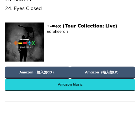
24. Eyes Closed
+-=÷x (Tour Collection: Live)
Ed Sheeran
Amazon（輸入盤CD）
Amazon（輸入盤LP）
Amazon Music