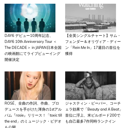
DAY6 デビュー10周年記念、
【全英シングルチャート】サム・
DAY6 10th Anniversary Tour ＜
フェンダー＆オリヴィア・ディー
The DECADE＞ in JAPAN日本全国
ン「Rein Me In」17週目の首位を
の映画館にてライブビューイング
獲得
開催決定
ROSÉ、全曲の作詞、作曲、プロ
ジャスティン・ビーバー、コーチ
デュースを手がけた渾身の1stアル
ェラ効果で「Beauty and A Beat」
バム『rosie』リリース！「toxic till
首位に浮上、米ビルボード200で
the end」のミュージック・ビデオ
も自己最多7作同時ランクイン
も公開