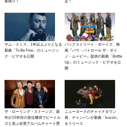
夜限り！
定！
サム・スミス、1年以上ぶりとなる
バックストリート・ボーイズ、映
新曲「To Be Free」のミュージッ
画『パウ・パトロール ザ・ダイ
ク・ビデオを公開
ノ・ムービー』提供の新曲「Bottle
Up」のミュージック・ビデオを公
開
ザ・ローリング・ストーンズ、新
ニューヨークのチャイナタウン
作が15作目の首位獲得でビートル
発、チャンパンが新曲「buzzin」
ズと並ぶ全英アルバムチャート歴
をリリース