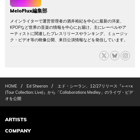
MeloFlux編集部
メインライターで運営管理者の酒井裕紀を中心に最新の洋楽、
KPOPなど世界の音楽の情報を中心にお届け。主にレーベルやア
ーティストに関連したプレスリリースやランキング、ミュージッ
ク・ビデオ等の映像公開、来日公演情報などを発信しています。
/
/
HOME
Ed Sheeran
エド・シーラン、12/27リリース『+-=÷x
(Tour Collection: Live)』から「Collaborations Medley」のライヴ・ビデ
オを公開
ARTISTS
COMPANY