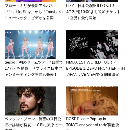
フロー・ミリが最新アルバム
ITZY、日本公演SOLD OUT！
『Fine Ho, Stay』から「Toast」の
4/12(日)10:00より追加チケット
ミュージック・ビデオを公開
（立見）受付開始！
aespa、初のドームツアー4日間で
NMIXX 1ST WORLD TOUR ＜
17万人を動員！サプライズ日本フ
EPISODE 1: ZERO FRONTIER＞ IN
ァンミーティング開催も発表！
JAPAN LIVE VIEWING 開催決定！
ベンソン・ブーン、待望の来日公
ROSE Encore Pop-up in
演の詳細が発表！10月に東京で一
TOKYO‘one year of rosie’開催決