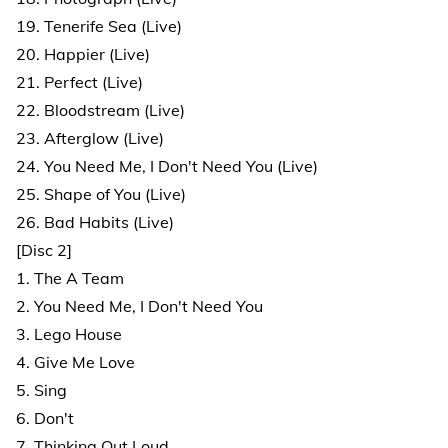
19. Tenerife Sea (Live)
20. Happier (Live)
21. Perfect (Live)
22. Bloodstream (Live)
23. Afterglow (Live)
24. You Need Me, I Don't Need You (Live)
25. Shape of You (Live)
26. Bad Habits (Live)
[Disc 2]
1. The A Team
2. You Need Me, I Don't Need You
3. Lego House
4. Give Me Love
5. Sing
6. Don't
7. Thinking Out Loud