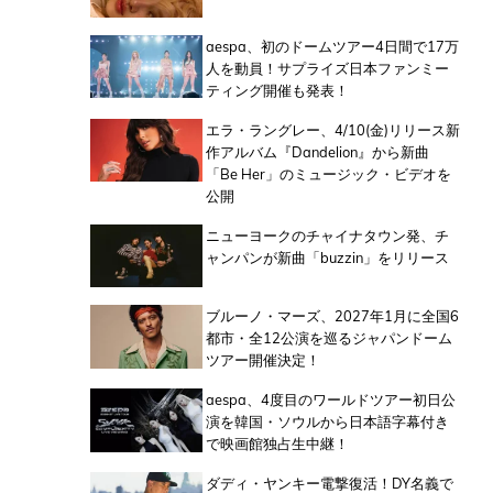
aespa、初のドームツアー4日間で17万
人を動員！サプライズ日本ファンミー
ティング開催も発表！
エラ・ラングレー、4/10(金)リリース新
作アルバム『Dandelion』から新曲
「Be Her」のミュージック・ビデオを
公開
ニューヨークのチャイナタウン発、チ
ャンパンが新曲「buzzin」をリリース
ブルーノ・マーズ、2027年1月に全国6
都市・全12公演を巡るジャパンドーム
ツアー開催決定！
aespa、4度目のワールドツアー初日公
演を韓国・ソウルから日本語字幕付き
で映画館独占生中継！
ダディ・ヤンキー電撃復活！DY名義で