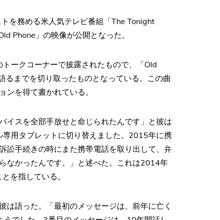
を務める米人気テレビ番組「The Tonight
した「Old Phone」の映像が公開となった。
のトークコーナーで披露されたもので、「Old
き語るまでを切り取ったものとなっている。この曲
ョンを得て書かれている。
バイスを全部手放せと命じられたんです」と彼は
ル専用タブレットに切り替えました。2015年に携
訴訟手続きの時にまた携帯電話を取り出して、弁
らなかったんです。」と述べた。これは2014年
訟のことを指している。
彼は語った。「最初のメッセージは、前年に亡く
ようでした。3番目のメッセージは、10年間話し