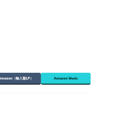
Amazon（輸入盤LP）
Amazon Music