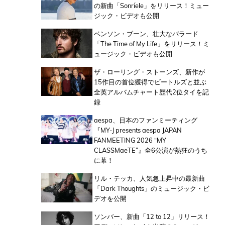
の新曲「Sonríele」をリリース！ミュー
ジック・ビデオも公開
ベンソン・ブーン、壮大なバラード
「The Time of My Life」をリリース！ミ
ュージック・ビデオも公開
ザ・ローリング・ストーンズ、新作が
15作目の首位獲得でビートルズと並ぶ
全英アルバムチャート歴代2位タイを記
録
aespa、日本のファンミーティング
『MY-J presents aespa JAPAN
FANMEETING 2026 “MY
CLASSMaeTE”』全6公演が熱狂のうち
に幕！
リル・テッカ、人気急上昇中の最新曲
「Dark Thoughts」のミュージック・ビ
デオを公開
ソンバー、新曲「12 to 12」リリース！