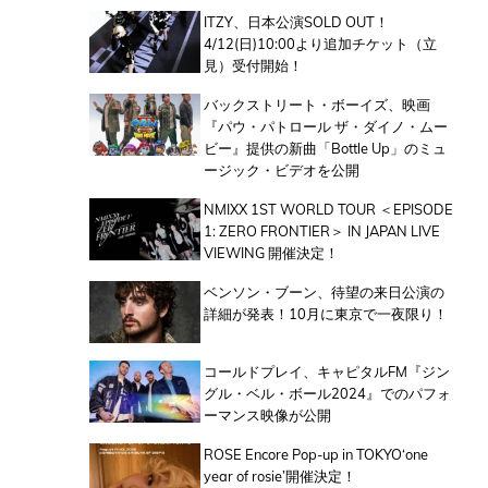
ITZY、日本公演SOLD OUT！
4/12(日)10:00より追加チケット（立
見）受付開始！
バックストリート・ボーイズ、映画
『パウ・パトロール ザ・ダイノ・ムー
ビー』提供の新曲「Bottle Up」のミュ
ージック・ビデオを公開
NMIXX 1ST WORLD TOUR ＜EPISODE
1: ZERO FRONTIER＞ IN JAPAN LIVE
VIEWING 開催決定！
ベンソン・ブーン、待望の来日公演の
詳細が発表！10月に東京で一夜限り！
コールドプレイ、キャピタルFM『ジン
グル・ベル・ボール2024』でのパフォ
ーマンス映像が公開
ROSE Encore Pop-up in TOKYO‘one
year of rosie’開催決定！