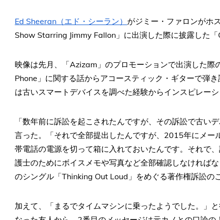
Ed Sheeran（エド・シーラン）
がジミー・ファロンがホスト
Show Starring Jimmy Fallon」に出演した際に披露
映像は先月、「Azizam」のプロモーションで出演した際
Phone」に関する話からアコースティック・ギターで弾
は古いスマートデバイスを調べた経験からインスピレーシ
「数年前に訴訟を起こされたんですが、その訴訟で古いデ
言った。「それで全部提出したんですが、2015年にメー
帯電話の電源を切って箱に入れておいたんです。それで、
護士のためにボイスメモや写真など全部確認しなければな
のシングル「Thinking Out Loud」をめぐる著作権訴
加えて、「まるでタイムマシンに乗ったようでした。」と
なった友人から。2番目のメッセージは元カノとの口論の