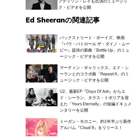
アディソン・レイも出演のミュージッ
ク・ビデオを公開
Ed Sheeranの関連記事
バックストリート・ボーイズ、映画
『パウ・パトロール ザ・ダイノ・ムー
ビー』提供の新曲「Bottle Up」のミュ
ージック・ビデオを公開
マーティン・ギャリックス、エド・シ
ーランとのコラボ曲「Repeat It」のミ
ュージック・ビデオを公開
U2、最新EP『Days Of Ash』からエ
ド・シーラン、タラス・トポリアを迎
えた「Yours Eternally」の短編ドキュメ
ンタリーを公開
ミーガン・モロニー、約1年半ぶり新作
アルバム『Cloud 9』をリリース！