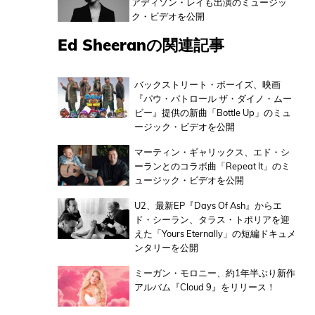
アディソン・レイも出演のミュージッ
ク・ビデオを公開
Ed Sheeranの関連記事
バックストリート・ボーイズ、映画
『パウ・パトロール ザ・ダイノ・ムー
ビー』提供の新曲「Bottle Up」のミュ
ージック・ビデオを公開
マーティン・ギャリックス、エド・シ
ーランとのコラボ曲「Repeat It」のミ
ュージック・ビデオを公開
U2、最新EP『Days Of Ash』からエ
ド・シーラン、タラス・トポリアを迎
えた「Yours Eternally」の短編ドキュメ
ンタリーを公開
ミーガン・モロニー、約1年半ぶり新作
アルバム『Cloud 9』をリリース！