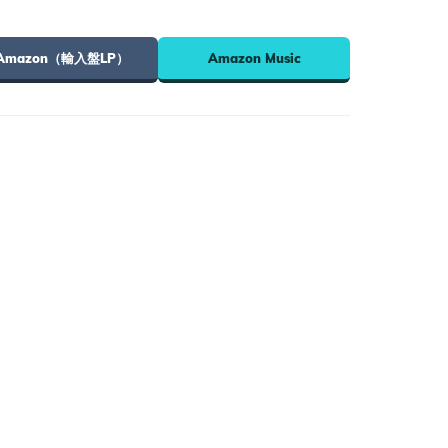
Amazon（輸入盤LP）
Amazon Music