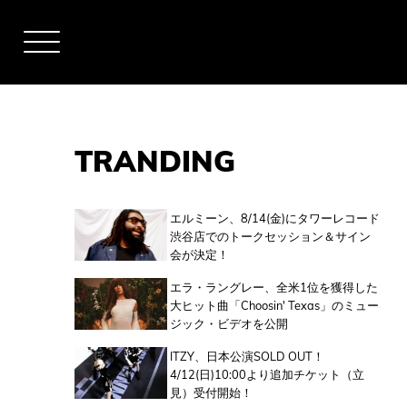
TRANDING
アーティスト
エルミーン、8/14(金)にタワーレコード
渋谷店でのトークセッション＆サイン
会が決定！
全米チャート
エラ・ラングレー、全米1位を獲得した
大ヒット曲「Choosin' Texas」のミュー
ジック・ビデオを公開
全英チャート
ITZY、日本公演SOLD OUT！
4/12(日)10:00より追加チケット（立
見）受付開始！