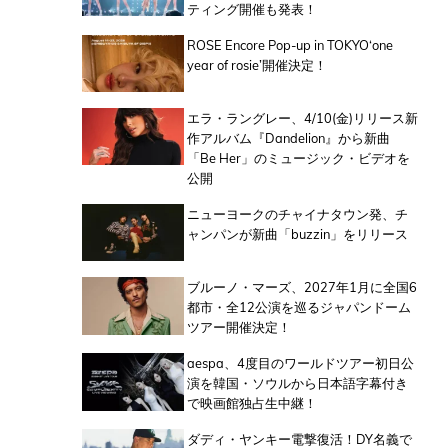
ティング開催も発表！
ROSE Encore Pop-up in TOKYO‘one
year of rosie’開催決定！
エラ・ラングレー、4/10(金)リリース新
作アルバム『Dandelion』から新曲
「Be Her」のミュージック・ビデオを
公開
ニューヨークのチャイナタウン発、チ
ャンパンが新曲「buzzin」をリリース
ブルーノ・マーズ、2027年1月に全国6
都市・全12公演を巡るジャパンドーム
ツアー開催決定！
aespa、4度目のワールドツアー初日公
演を韓国・ソウルから日本語字幕付き
で映画館独占生中継！
ダディ・ヤンキー電撃復活！DY名義で