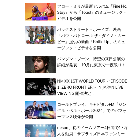
フロー・ミリが最新アルバム『Fine Ho,
Stay』から「Toast」のミュージック・
ビデオを公開
バックストリート・ボーイズ、映画
『パウ・パトロール ザ・ダイノ・ムー
ビー』提供の新曲「Bottle Up」のミュ
ージック・ビデオを公開
ベンソン・ブーン、待望の来日公演の
詳細が発表！10月に東京で一夜限り！
NMIXX 1ST WORLD TOUR ＜EPISODE
1: ZERO FRONTIER＞ IN JAPAN LIVE
VIEWING 開催決定！
コールドプレイ、キャピタルFM『ジン
グル・ベル・ボール2024』でのパフォ
ーマンス映像が公開
aespa、初のドームツアー4日間で17万
人を動員！サプライズ日本ファンミー