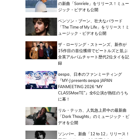
の新曲「Sonríele」をリリース！ミュー
ジック・ビデオも公開
ベンソン・ブーン、壮大なバラード
「The Time of My Life」をリリース！ミ
ュージック・ビデオも公開
ザ・ローリング・ストーンズ、新作が
15作目の首位獲得でビートルズと並ぶ
全英アルバムチャート歴代2位タイを記
録
aespa、日本のファンミーティング
『MY-J presents aespa JAPAN
FANMEETING 2026 “MY
CLASSMaeTE”』全6公演が熱狂のうち
に幕！
リル・テッカ、人気急上昇中の最新曲
「Dark Thoughts」のミュージック・ビ
デオを公開
ソンバー、新曲「12 to 12」リリース！