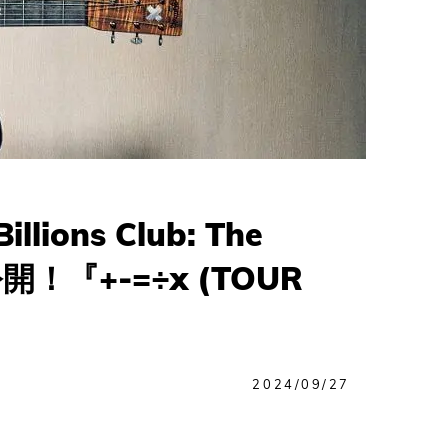
ions Club: The
！『+-=÷x (TOUR
2024/09/27