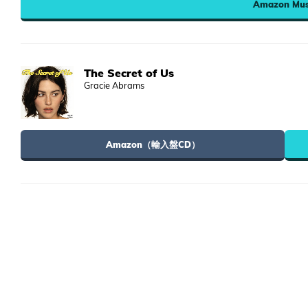
Amazon Mus
The Secret of Us
Gracie Abrams
Amazon（輸入盤CD）