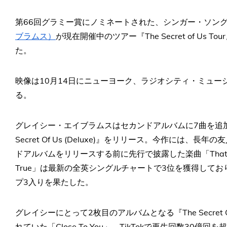
第66回グラミー賞にノミネートされた、シンガー・ソン
ブラムス）
が現在開催中のツアー『The Secret of Us To
た。
映像は10月14日にニューヨーク、ラジオシティ・ミュ
る。
グレイシー・エイブラムスはセカンドアルバムに7曲を追加
Secret Of Us (Deluxe)』をリリース。今作には
ドアルバムをリリースする前に先行で披露した楽曲「That's So
True」は最新の全英シングルチャートで3位を獲得して
プ3入りを果たした。
グレイシーにとって2枚目のアルバムとなる『The Secre
れていた「Close To You」、TikTokで再生回数30億回を超えた