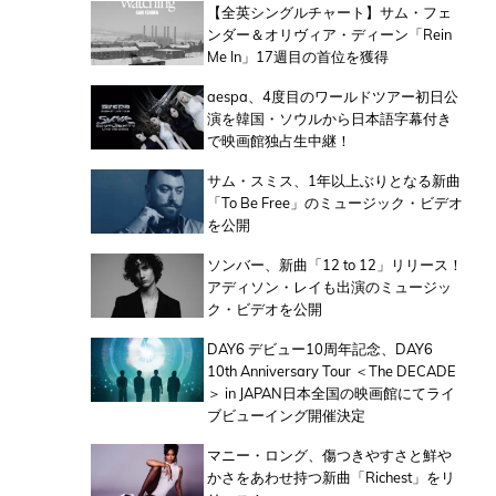
【全英シングルチャート】サム・フェ
ンダー＆オリヴィア・ディーン「Rein
Me In」17週目の首位を獲得
aespa、4度目のワールドツアー初日公
演を韓国・ソウルから日本語字幕付き
で映画館独占生中継！
サム・スミス、1年以上ぶりとなる新曲
「To Be Free」のミュージック・ビデオ
を公開
ソンバー、新曲「12 to 12」リリース！
アディソン・レイも出演のミュージッ
ク・ビデオを公開
DAY6 デビュー10周年記念、DAY6
10th Anniversary Tour ＜The DECADE
＞ in JAPAN日本全国の映画館にてライ
ブビューイング開催決定
マニー・ロング、傷つきやすさと鮮や
かさをあわせ持つ新曲「Richest」をリ