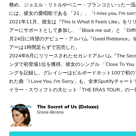
務め、ジョエル・リトルやベニー・ブランコといった一流
には、彼女の愛唱歌である 「21」、「I miss you, I'm so
2021年11月、彼女は『This Is What It Feels L
アーにサポートとして参加し、「Block me out」と 「Dif
月24日に待望のデビュー・アルバム『Good Riddan
アーは1時間足らずで完売した。
2024年6月にリリースされたセカンドアルバム『The Sec
ンダで初登場1位を獲得。彼女のシングル 「Close To You
ングを記録し、グレイシーはビルボードホット100で初
れた曲「I Love You, I'm Sorry」も、全米Spotif
イラー・スウィフトの大ヒット「THE ERAS TOUR」
The Secret of Us (Deluxe)
Gracie Abrams