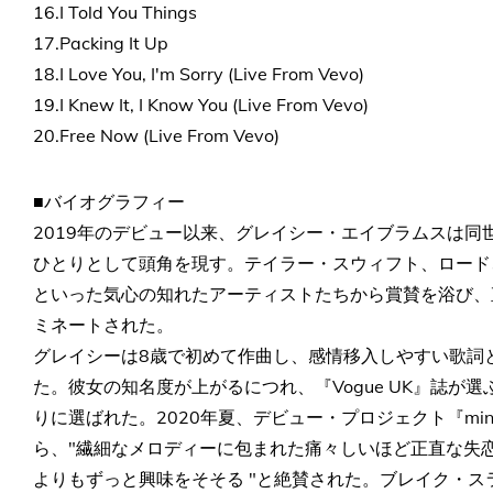
16.I Told You Things
17.Packing It Up
18.I Love You, I'm Sorry (Live From Vevo)
19.I Knew It, I Know You (Live From Vevo)
20.Free Now (Live From Vevo)
■バイオグラフィー
2019年のデビュー以来、グレイシー・エイブラムスは
ひとりとして頭角を現す。テイラー・スウィフト、ロード
といった気心の知れたアーティストたちから賞賛を浴び、
ミネートされた。
グレイシーは8歳で初めて作曲し、感情移入しやすい歌詞と
た。彼女の知名度が上がるにつれ、『Vogue UK』誌が
りに選ばれた。2020年夏、デビュー・プロジェクト『mi
ら、"繊細なメロディーに包まれた痛々しいほど正直な失
よりもずっと興味をそそる "と絶賛された。ブレイク・