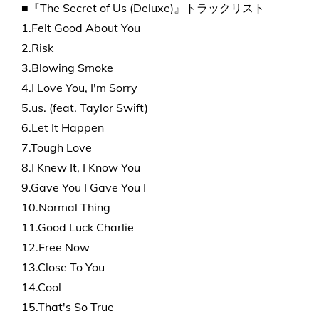
■『The Secret of Us (Deluxe)』トラックリスト
1.Felt Good About You
2.Risk
3.Blowing Smoke
4.I Love You, I'm Sorry
5.us. (feat. Taylor Swift)
6.Let It Happen
7.Tough Love
8.I Knew It, I Know You
9.Gave You I Gave You I
10.Normal Thing
11.Good Luck Charlie
12.Free Now
13.Close To You
14.Cool
15.That's So True