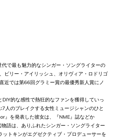
同世代で最も魅力的なシンガー・ソングライターの
、ビリー・アイリッシュ、オリヴィア・ロドリゴ
直近では第66回グラミー賞の最優秀新人賞にノ
DIY的な感性で熱狂的なファンを獲得していっ
選ぶ7人のブレイクする女性ミュージシャンのひと
nor』を発表した彼女は、『NME』誌などか
恋物語は、ありふれたシンガー・ソングライター
スラットキンがエグゼクティブ・プロデューサーを