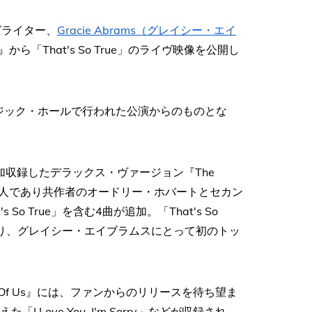
グライター、
Gracie Abrams（グレイシー・エイ
ur』から「That's So True」のライヴ映像を公開し
ージック・ホールで行われた公演からのものとな
収録したデラックス・ヴァージョン『The
、長年の友人であり共作者のオードリー・ホバートとセカン
 True」を含む4曲が追加。「That's So
おり、グレイシー・エイブラムスにとって初のトッ
t Of Us』には、ファンからのリリースを待ち望ま
「I Love You, I'm Sorry」などが収録され、