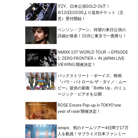
ITZY、日本公演SOLD OUT！
4/12(日)10:00より追加チケット（立
見）受付開始！
ベンソン・ブーン、待望の来日公演の
詳細が発表！10月に東京で一夜限り！
NMIXX 1ST WORLD TOUR ＜EPISODE
1: ZERO FRONTIER＞ IN JAPAN LIVE
VIEWING 開催決定！
バックストリート・ボーイズ、映画
『パウ・パトロール ザ・ダイノ・ムー
ビー』提供の新曲「Bottle Up」のミュ
ージック・ビデオを公開
ROSE Encore Pop-up in TOKYO‘one
year of rosie’開催決定！
aespa、初のドームツアー4日間で17万
人を動員！サプライズ日本ファンミー