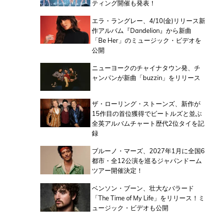
ティング開催も発表！
エラ・ラングレー、4/10(金)リリース新
作アルバム『Dandelion』から新曲
「Be Her」のミュージック・ビデオを
公開
ニューヨークのチャイナタウン発、チ
ャンパンが新曲「buzzin」をリリース
ザ・ローリング・ストーンズ、新作が
15作目の首位獲得でビートルズと並ぶ
全英アルバムチャート歴代2位タイを記
録
ブルーノ・マーズ、2027年1月に全国6
都市・全12公演を巡るジャパンドーム
ツアー開催決定！
ベンソン・ブーン、壮大なバラード
「The Time of My Life」をリリース！ミ
ュージック・ビデオも公開