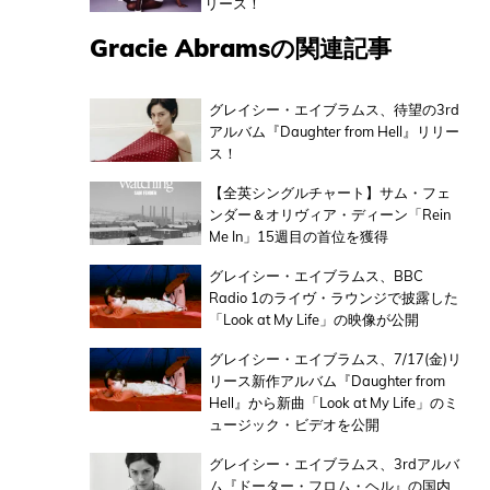
リース！
Gracie Abramsの関連記事
グレイシー・エイブラムス、待望の3rd
アルバム『Daughter from Hell』リリー
ス！
【全英シングルチャート】サム・フェ
ンダー＆オリヴィア・ディーン「Rein
Me In」15週目の首位を獲得
グレイシー・エイブラムス、BBC
Radio 1のライヴ・ラウンジで披露した
「Look at My Life」の映像が公開
グレイシー・エイブラムス、7/17(金)リ
リース新作アルバム『Daughter from
Hell』から新曲「Look at My Life」のミ
ュージック・ビデオを公開
グレイシー・エイブラムス、3rdアルバ
ム『ドーター・フロム・ヘル』の国内