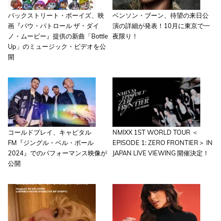
バックストリート・ボーイズ、映
ベンソン・ブーン、待望の来日公
画『パウ・パトロール ザ・ダイ
演の詳細が発表！10月に東京で一
ノ・ムービー』提供の新曲「Bottle
夜限り！
Up」のミュージック・ビデオを公
開
コールドプレイ、キャピタル
NMIXX 1ST WORLD TOUR ＜
FM『ジングル・ベル・ボール
EPISODE 1: ZERO FRONTIER＞ IN
2024』でのパフォーマンス映像が
JAPAN LIVE VIEWING 開催決定！
公開