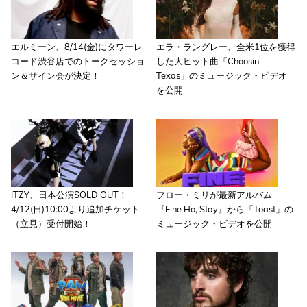
エルミーン、8/14(金)にタワーレ
エラ・ラングレー、全米1位を獲得
コード渋谷店でのトークセッショ
した大ヒット曲「Choosin'
ン＆サイン会が決定！
Texas」のミュージック・ビデオ
を公開
ITZY、日本公演SOLD OUT！
フロー・ミリが最新アルバム
4/12(日)10:00より追加チケット
『Fine Ho, Stay』から「Toast」の
（立見）受付開始！
ミュージック・ビデオを公開