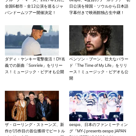
全国6都市・全12公演を巡るジャ
日公演を韓国・ソウルから日本語
パンドームツアー開催決定！
字幕付きで映画館独占生中継！
ダディ・ヤンキー電撃復活！DY名
ベンソン・ブーン、壮大なバラー
義での新曲「Sonríele」をリリー
ド「The Time of My Life」をリリ
ス！ミュージック・ビデオも公開
ース！ミュージック・ビデオも公
開
ザ・ローリング・ストーンズ、新
aespa、日本のファンミーティン
作が15作目の首位獲得でビートル
グ『MY-J presents aespa JAPAN