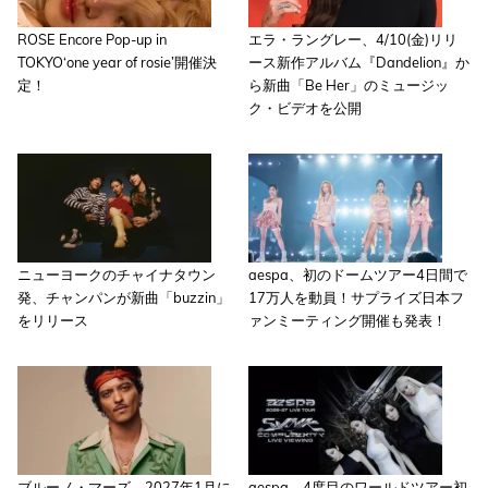
ROSE Encore Pop-up in
エラ・ラングレー、4/10(金)リリ
TOKYO‘one year of rosie’開催決
ース新作アルバム『Dandelion』か
定！
ら新曲「Be Her」のミュージッ
ク・ビデオを公開
ニューヨークのチャイナタウン
aespa、初のドームツアー4日間で
発、チャンパンが新曲「buzzin」
17万人を動員！サプライズ日本フ
をリリース
ァンミーティング開催も発表！
ブルーノ・マーズ、2027年1月に
aespa、4度目のワールドツアー初