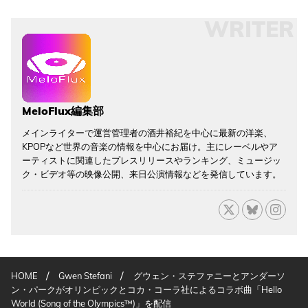
WRITER
MeloFlux編集部
メインライターで運営管理者の酒井裕紀を中心に最新の洋楽、
KPOPなど世界の音楽の情報を中心にお届け。主にレーベルやア
ーティストに関連したプレスリリースやランキング、ミュージッ
ク・ビデオ等の映像公開、来日公演情報などを発信しています。
/
/
HOME
Gwen Stefani
グウェン・ステファニーとアンダーソ
ン・パークがオリンピックとコカ・コーラ社によるコラボ曲「Hello
World (Song of the Olympics™)」を配信