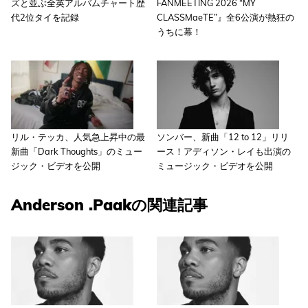
ズと並ぶ全英アルバムチャート歴
FANMEETING 2026 “MY
代2位タイを記録
CLASSMaeTE”』全6公演が熱狂の
うちに幕！
リル・テッカ、人気急上昇中の最
ソンバー、新曲「12 to 12」リリ
新曲「Dark Thoughts」のミュー
ース！アディソン・レイも出演の
ジック・ビデオを公開
ミュージック・ビデオを公開
Anderson .Paakの関連記事