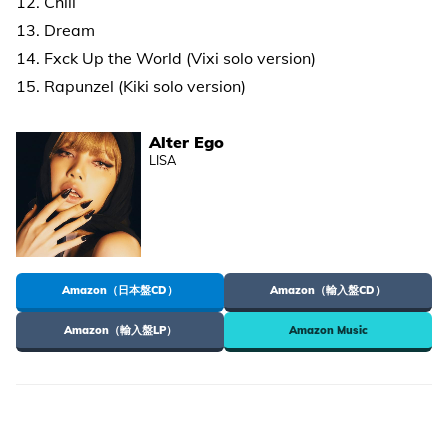
12. Chill
13. Dream
14. Fxck Up the World (Vixi solo version)
15. Rapunzel (Kiki solo version)
Alter Ego
LISA
Amazon（日本盤CD）
Amazon（輸入盤CD）
Amazon（輸入盤LP）
Amazon Music