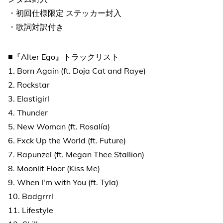
・初回仕様限定 ステッカー封入
・歌詞対訳付き
■『Alter Ego』トラックリスト
1. Born Again (ft. Doja Cat and Raye)
2. Rockstar
3. Elastigirl
4. Thunder
5. New Woman (ft. Rosalía)
6. Fxck Up the World (ft. Future)
7. Rapunzel (ft. Megan Thee Stallion)
8. Moonlit Floor (Kiss Me)
9. When I'm with You (ft. Tyla)
10. Badgrrrl
11. Lifestyle