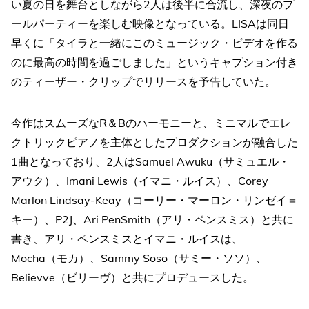
い夏の日を舞台としながら2人は後半に合流し、深夜のプ
ールパーティーを楽しむ映像となっている。LISAは同日
早くに「タイラと一緒にこのミュージック・ビデオを作る
のに最高の時間を過ごしました」というキャプション付き
のティーザー・クリップでリリースを予告していた。
今作はスムーズなR＆Bのハーモニーと、ミニマルでエレ
クトリックピアノを主体としたプロダクションが融合した
1曲となっており、2人はSamuel Awuku（サミュエル・
アウク）、Imani Lewis（イマニ・ルイス）、Corey
Marlon Lindsay-Keay（コーリー・マーロン・リンゼイ＝
キー）、P2J、Ari PenSmith（アリ・ペンスミス）と共に
書き、アリ・ペンスミスとイマニ・ルイスは、
Mocha（モカ）、Sammy Soso（サミー・ソソ）、
Believve（ビリーヴ）と共にプロデュースした。