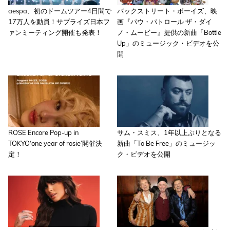
aespa、初のドームツアー4日間で
バックストリート・ボーイズ、映
17万人を動員！サプライズ日本フ
画『パウ・パトロール ザ・ダイ
ァンミーティング開催も発表！
ノ・ムービー』提供の新曲「Bottle
Up」のミュージック・ビデオを公
開
ROSE Encore Pop-up in
サム・スミス、1年以上ぶりとなる
TOKYO‘one year of rosie’開催決
新曲「To Be Free」のミュージッ
定！
ク・ビデオを公開