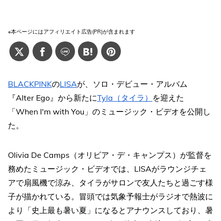
※本ページにはアフィリエイト広告(PR)が含まれます
BLACKPINK
の
LISA
が、ソロ・デビュー・アルバム
『Alter Ego』から新たに
Tyla（タイラ）
を迎えた
「When I'm with You」のミュージック・ビデオを公開し
た。
Olivia De Camps（オリビア・デ・キャンプス）が監督を
務めたミュージック・ビデオでは、LISAがラウンジチェ
アで扇風機で涼み、タイラがサロンで友人たちと過ごす様
子が描かれている。冒頭では気象予報士がラジオで熱波に
より「史上最も暑い夏」になるとアナウンスしており、暑