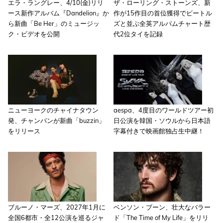
エラ・ラングレー、4/10(金)リリ
ザ・ローリング・ストーンズ、新
ース新作アルバム『Dandelion』か
作が15作目の首位獲得でビートル
ら新曲「Be Her」のミュージッ
ズと並ぶ全英アルバムチャート歴
ク・ビデオを公開
代2位タイを記録
ニューヨークのチャイナタウン
aespa、4度目のワールドツアー初
発、チャンパンが新曲「buzzin」
日公演を韓国・ソウルから日本語
をリリース
字幕付きで映画館独占生中継！
ブルーノ・マーズ、2027年1月に
ベンソン・ブーン、壮大なバラー
全国6都市・全12公演を巡るジャ
ド「The Time of My Life」をリリ