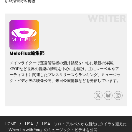
初登場首位を獲得
WRITER
MeloFlux編集部
メインライターで運営管理者の酒井裕紀を中心に最新の洋楽、
KPOPなど世界の音楽の情報を中心にお届け。主にレーベルやア
ーティストに関連したプレスリリースやランキング、ミュージッ
ク・ビデオ等の映像公開、来日公演情報などを発信しています。
/
/
HOME
LISA
LISA、ソロ・アルバムから新たにタイラを迎えた
「When I'm with You」のミュージック・ビデオを公開