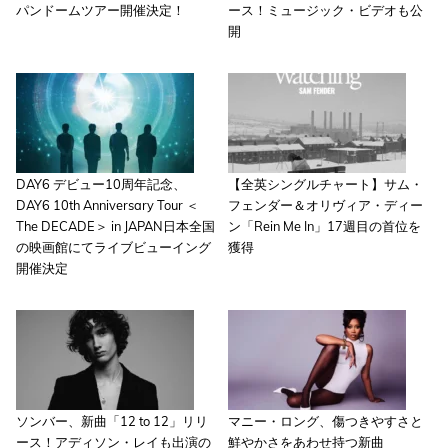
パンドームツアー開催決定！
ース！ミュージック・ビデオも公
開
DAY6 デビュー10周年記念、
【全英シングルチャート】サム・
DAY6 10th Anniversary Tour ＜
フェンダー＆オリヴィア・ディー
The DECADE＞ in JAPAN日本全国
ン「Rein Me In」17週目の首位を
の映画館にてライブビューイング
獲得
開催決定
ソンバー、新曲「12 to 12」リリ
マニー・ロング、傷つきやすさと
ース！アディソン・レイも出演の
鮮やかさをあわせ持つ新曲