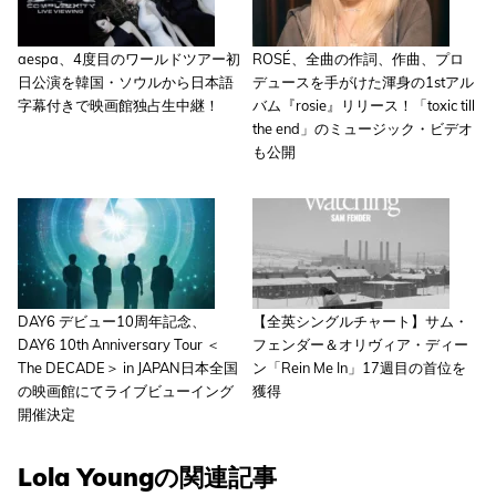
aespa、4度目のワールドツアー初
ROSÉ、全曲の作詞、作曲、プロ
日公演を韓国・ソウルから日本語
デュースを手がけた渾身の1stアル
字幕付きで映画館独占生中継！
バム『rosie』リリース！「toxic till
the end」のミュージック・ビデオ
も公開
DAY6 デビュー10周年記念、
【全英シングルチャート】サム・
DAY6 10th Anniversary Tour ＜
フェンダー＆オリヴィア・ディー
The DECADE＞ in JAPAN日本全国
ン「Rein Me In」17週目の首位を
の映画館にてライブビューイング
獲得
開催決定
Lola Youngの関連記事