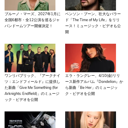
ブルーノ・マーズ、2027年1月に
ベンソン・ブーン、壮大なバラー
全国6都市・全12公演を巡るジャ
ド「The Time of My Life」をリリ
パンドームツアー開催決定！
ース！ミュージック・ビデオも公
開
ワンリパブリック、『アークナイ
エラ・ラングレー、4/10(金)リリ
ツ：エンドフィールド』に提供し
ース新作アルバム『Dandelion』か
た新曲「Give Me Something (for
ら新曲「Be Her」のミュージッ
Arknights: Endfield)」のミュージ
ク・ビデオを公開
ック・ビデオを公開