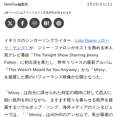
MeloFlux編集部
2025/01/22
※本ページにはアフィリエイト広告(PR)が含まれます
イギリスのシンガーソングライター、
Lola Young（ロー
ラ・ヤング）
が、ジミー・ファロンがホストを務める米人
気テレビ番組「The Tonight Show Starring Jimmy
Fallon」に初出演を果たし、昨年リリースの最新アルバム
『This Wasn't Meant for You Anyway』から「Missy」
を披露した際のパフォーマンス映像が公開となった。
「Missy」は自分に課せられた特定の期待に対して恋人に
鋭い批判を向けながら、ますます怒りを募らせる歌声を披
露するソウルポップ・ソング。海外メディアのインタビュ
ーでは、「「Messy」はADHDのアンセムで、私が最後の