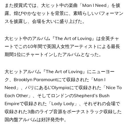
また授賞式では、大ヒット中の楽曲「Man I Need」を披
露。煌びやかなセットを背景に、素晴らしいパフォーマン
スを披露し、会場を大いに盛り上げた。
大ヒット中のアルバム『The Art of Loving』は全英チャ
ートでこの10年間で英国人女性アーティストによる最長
期間1位にチャートインしたアルバムとなった。
大ヒットアルバム『The Art of Loving』にニューヨー
ク、Brooklyn Paramountにて収録された「Man I
Need」、パリにあるL’Olympiaにて収録された「Nice To
Each Other」、そしてロンドンのShepherd’s Bush
Empireで収録された「Lady Lady」、それぞれの会場で
収録された3曲のライブ音源をボーナストラック収録した
国内盤アルバムは好評発売中。