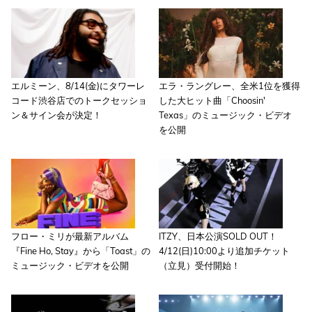
エルミーン、8/14(金)にタワーレ
エラ・ラングレー、全米1位を獲得
コード渋谷店でのトークセッショ
した大ヒット曲「Choosin'
ン＆サイン会が決定！
Texas」のミュージック・ビデオ
を公開
フロー・ミリが最新アルバム
ITZY、日本公演SOLD OUT！
『Fine Ho, Stay』から「Toast」の
4/12(日)10:00より追加チケット
ミュージック・ビデオを公開
（立見）受付開始！