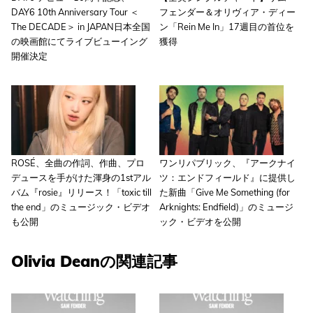
DAY6 10th Anniversary Tour ＜
フェンダー＆オリヴィア・ディー
The DECADE＞ in JAPAN日本全国
ン「Rein Me In」17週目の首位を
の映画館にてライブビューイング
獲得
開催決定
ROSÉ、全曲の作詞、作曲、プロ
ワンリパブリック、『アークナイ
デュースを手がけた渾身の1stアル
ツ：エンドフィールド』に提供し
バム『rosie』リリース！「toxic till
た新曲「Give Me Something (for
the end」のミュージック・ビデオ
Arknights: Endfield)」のミュージ
も公開
ック・ビデオを公開
Olivia Deanの関連記事