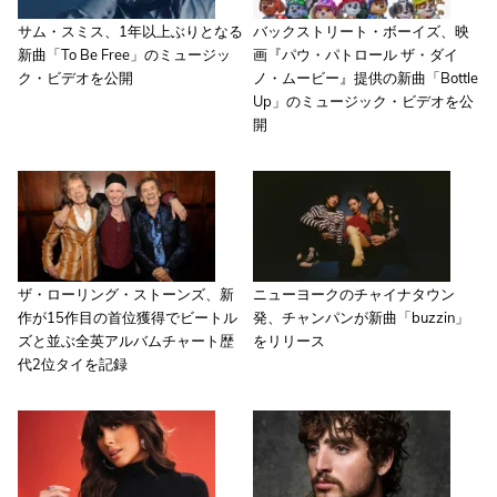
サム・スミス、1年以上ぶりとなる
バックストリート・ボーイズ、映
新曲「To Be Free」のミュージッ
画『パウ・パトロール ザ・ダイ
ク・ビデオを公開
ノ・ムービー』提供の新曲「Bottle
Up」のミュージック・ビデオを公
開
ザ・ローリング・ストーンズ、新
ニューヨークのチャイナタウン
作が15作目の首位獲得でビートル
発、チャンパンが新曲「buzzin」
ズと並ぶ全英アルバムチャート歴
をリリース
代2位タイを記録