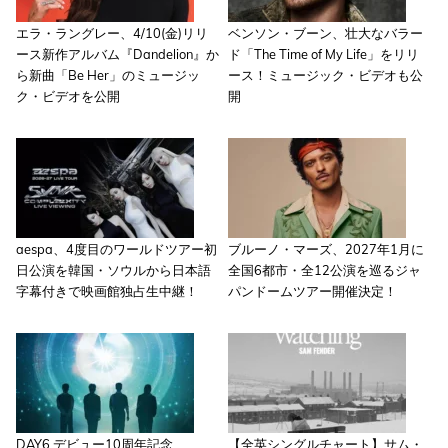
エラ・ラングレー、4/10(金)リリ
ベンソン・ブーン、壮大なバラー
ース新作アルバム『Dandelion』か
ド「The Time of My Life」をリリ
ら新曲「Be Her」のミュージッ
ース！ミュージック・ビデオも公
ク・ビデオを公開
開
aespa、4度目のワールドツアー初
ブルーノ・マーズ、2027年1月に
日公演を韓国・ソウルから日本語
全国6都市・全12公演を巡るジャ
字幕付きで映画館独占生中継！
パンドームツアー開催決定！
DAY6 デビュー10周年記念、
【全英シングルチャート】サム・