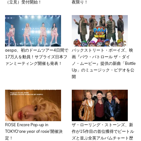
（立見）受付開始！
夜限り！
aespa、初のドームツアー4日間で
バックストリート・ボーイズ、映
17万人を動員！サプライズ日本フ
画『パウ・パトロール ザ・ダイ
ァンミーティング開催も発表！
ノ・ムービー』提供の新曲「Bottle
Up」のミュージック・ビデオを公
開
ROSE Encore Pop-up in
ザ・ローリング・ストーンズ、新
TOKYO‘one year of rosie’開催決
作が15作目の首位獲得でビートル
定！
ズと並ぶ全英アルバムチャート歴