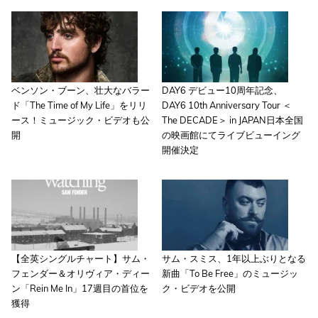
ベンソン・ブーン、壮大なバラー
DAY6 デビュー10周年記念、
ド「The Time of My Life」をリリ
DAY6 10th Anniversary Tour ＜
ース！ミュージック・ビデオも公
The DECADE＞ in JAPAN日本全国
開
の映画館にてライブビューイング
開催決定
【全英シングルチャート】サム・
サム・スミス、1年以上ぶりとなる
フェンダー＆オリヴィア・ディー
新曲「To Be Free」のミュージッ
ン「Rein Me In」17週目の首位を
ク・ビデオを公開
獲得