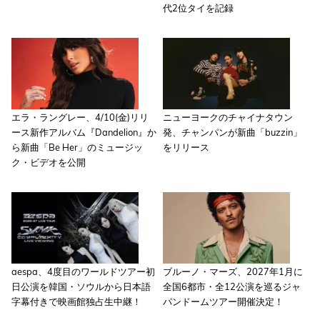
代2位タイを記録
エラ・ラングレー、4/10(金)リリ
ニューヨークのチャイナタウン
ース新作アルバム『Dandelion』か
発、チャンパンが新曲「buzzin」
ら新曲「Be Her」のミュージッ
をリリース
ク・ビデオを公開
aespa、4度目のワールドツアー初
ブルーノ・マーズ、2027年1月に
日公演を韓国・ソウルから日本語
全国6都市・全12公演を巡るジャ
字幕付きで映画館独占生中継！
パンドームツアー開催決定！