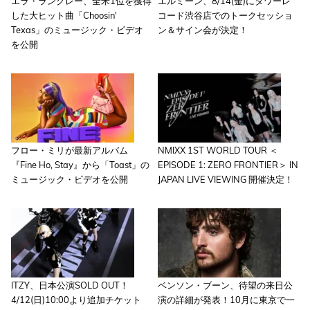
エラ・ラングレー、全米1位を獲得
エルミーン、8/14(金)にタワーレ
した大ヒット曲「Choosin'
コード渋谷店でのトークセッショ
Texas」のミュージック・ビデオ
ン＆サイン会が決定！
を公開
フロー・ミリが最新アルバム
NMIXX 1ST WORLD TOUR ＜
『Fine Ho, Stay』から「Toast」の
EPISODE 1: ZERO FRONTIER＞ IN
ミュージック・ビデオを公開
JAPAN LIVE VIEWING 開催決定！
ITZY、日本公演SOLD OUT！
ベンソン・ブーン、待望の来日公
4/12(日)10:00より追加チケット
演の詳細が発表！10月に東京で一