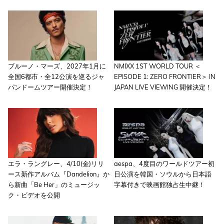
ブルーノ・マーズ、2027年1月に
NMIXX 1ST WORLD TOUR ＜
全国6都市・全12公演を巡るジャ
EPISODE 1: ZERO FRONTIER＞ IN
パンドームツアー開催決定！
JAPAN LIVE VIEWING 開催決定！
エラ・ラングレー、4/10(金)リリ
aespa、4度目のワールドツアー初
ース新作アルバム『Dandelion』か
日公演を韓国・ソウルから日本語
ら新曲「Be Her」のミュージッ
字幕付きで映画館独占生中継！
ク・ビデオを公開