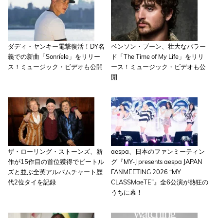
ダディ・ヤンキー電撃復活！DY名
ベンソン・ブーン、壮大なバラー
義での新曲「Sonríele」をリリー
ド「The Time of My Life」をリリ
ス！ミュージック・ビデオも公開
ース！ミュージック・ビデオも公
開
ザ・ローリング・ストーンズ、新
aespa、日本のファンミーティン
作が15作目の首位獲得でビートル
グ『MY-J presents aespa JAPAN
ズと並ぶ全英アルバムチャート歴
FANMEETING 2026 “MY
代2位タイを記録
CLASSMaeTE”』全6公演が熱狂の
うちに幕！