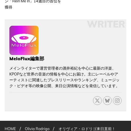
ン「Rein Me In」14週目の首位を
獲得
WRITER
MeloFlux編集部
メインライターで運営管理者の酒井裕紀を中心に最新の洋楽、
KPOPなど世界の音楽の情報を中心にお届け。主にレーベルやア
ーティストに関連したプレスリリースやランキング、ミュージッ
ク・ビデオ等の映像公開、来日公演情報などを発信しています。
/
/
HOME
Olivia Rodrigo
オリヴィア・ロドリゴ来日直前！