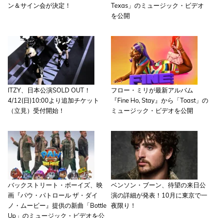
ン＆サイン会が決定！
Texas」のミュージック・ビデオ
を公開
ITZY、日本公演SOLD OUT！
フロー・ミリが最新アルバム
4/12(日)10:00より追加チケット
『Fine Ho, Stay』から「Toast」の
（立見）受付開始！
ミュージック・ビデオを公開
バックストリート・ボーイズ、映
ベンソン・ブーン、待望の来日公
画『パウ・パトロール ザ・ダイ
演の詳細が発表！10月に東京で一
ノ・ムービー』提供の新曲「Bottle
夜限り！
Up」のミュージック・ビデオを公