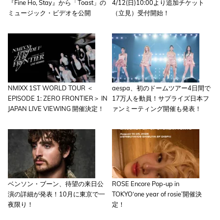
『Fine Ho, Stay』から「Toast」の
4/12(日)10:00より追加チケット
ミュージック・ビデオを公開
（立見）受付開始！
NMIXX 1ST WORLD TOUR ＜
aespa、初のドームツアー4日間で
EPISODE 1: ZERO FRONTIER＞ IN
17万人を動員！サプライズ日本フ
JAPAN LIVE VIEWING 開催決定！
ァンミーティング開催も発表！
ベンソン・ブーン、待望の来日公
ROSE Encore Pop-up in
演の詳細が発表！10月に東京で一
TOKYO‘one year of rosie’開催決
夜限り！
定！