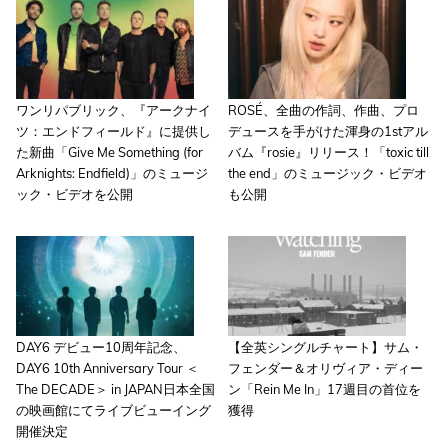
ワンリパブリック、『アークナイ
ROSÉ、全曲の作詞、作曲、プロ
ツ：エンドフィールド』に提供し
デュースを手がけた渾身の1stアル
た新曲「Give Me Something (for
バム『rosie』リリース！「toxic till
Arknights: Endfield)」のミュージ
the end」のミュージック・ビデオ
ック・ビデオを公開
も公開
DAY6 デビュー10周年記念、
【全英シングルチャート】サム・
DAY6 10th Anniversary Tour ＜
フェンダー＆オリヴィア・ディー
The DECADE＞ in JAPAN日本全国
ン「Rein Me In」17週目の首位を
の映画館にてライブビューイング
獲得
開催決定