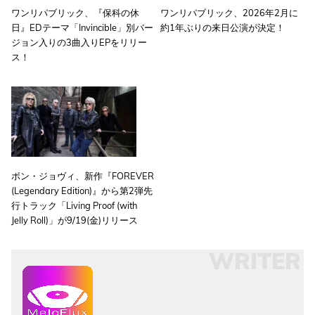
ワンリパブリック、『保科の休
ワンリパブリック、2026年2月に
日』EDテーマ「Invincible」別バー
約1年ぶりの来日公演が決定！
ジョン入りの3曲入りEPをリリー
ス！
ボン・ジョヴィ、新作『FOREVER
(Legendary Edition)』から第2弾先
行トラック「Living Proof (with
Jelly Roll)」が9/19(金)リリース
WRITER