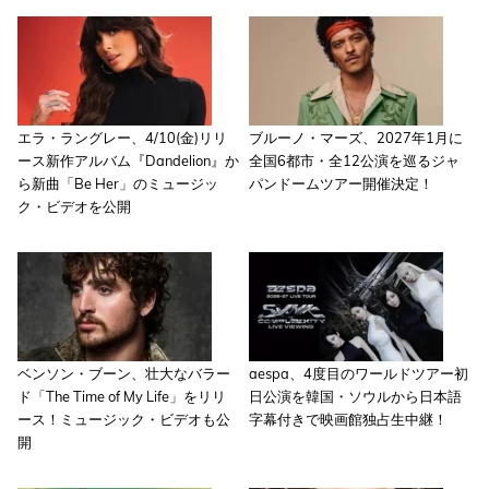
エラ・ラングレー、4/10(金)リリ
ブルーノ・マーズ、2027年1月に
ース新作アルバム『Dandelion』か
全国6都市・全12公演を巡るジャ
ら新曲「Be Her」のミュージッ
パンドームツアー開催決定！
ク・ビデオを公開
ベンソン・ブーン、壮大なバラー
aespa、4度目のワールドツアー初
ド「The Time of My Life」をリリ
日公演を韓国・ソウルから日本語
ース！ミュージック・ビデオも公
字幕付きで映画館独占生中継！
開