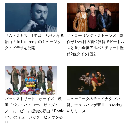
サム・スミス、1年以上ぶりとなる
ザ・ローリング・ストーンズ、新
新曲「To Be Free」のミュージッ
作が15作目の首位獲得でビートル
ク・ビデオを公開
ズと並ぶ全英アルバムチャート歴
代2位タイを記録
バックストリート・ボーイズ、映
ニューヨークのチャイナタウン
画『パウ・パトロール ザ・ダイ
発、チャンパンが新曲「buzzin」
ノ・ムービー』提供の新曲「Bottle
をリリース
Up」のミュージック・ビデオを公
開