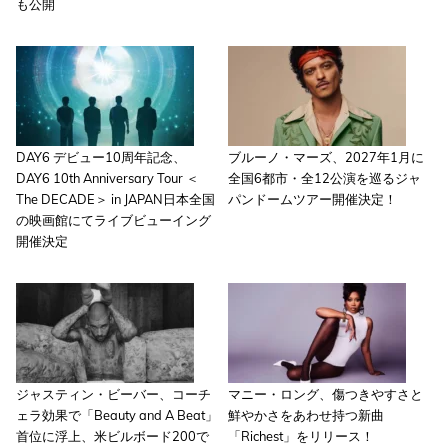
も公開
DAY6 デビュー10周年記念、
ブルーノ・マーズ、2027年1月に
DAY6 10th Anniversary Tour ＜
全国6都市・全12公演を巡るジャ
The DECADE＞ in JAPAN日本全国
パンドームツアー開催決定！
の映画館にてライブビューイング
開催決定
ジャスティン・ビーバー、コーチ
マニー・ロング、傷つきやすさと
ェラ効果で「Beauty and A Beat」
鮮やかさをあわせ持つ新曲
首位に浮上、米ビルボード200で
「Richest」をリリース！