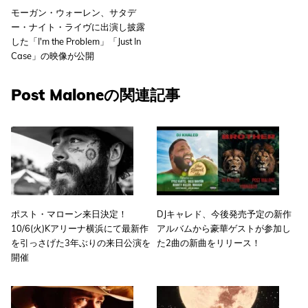
モーガン・ウォーレン、サタデ
ー・ナイト・ライヴに出演し披露
した「I'm the Problem」「Just In
Case」の映像が公開
Post Maloneの関連記事
ポスト・マローン来日決定！
DJキャレド、今後発売予定の新作
10/6(火)Kアリーナ横浜にて最新作
アルバムから豪華ゲストが参加し
を引っさげた3年ぶりの来日公演を
た2曲の新曲をリリース！
開催