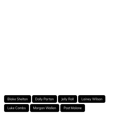
Blake Shelton
Dolly Parton
Jelly Roll
Lainey Wilson
Luke Combs
Morgan Wallen
Post Malone