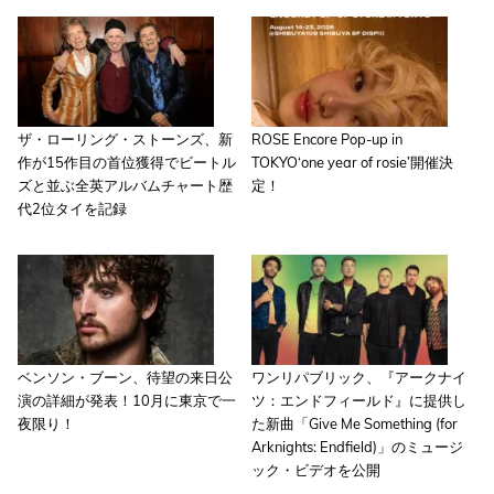
ザ・ローリング・ストーンズ、新
ROSE Encore Pop-up in
作が15作目の首位獲得でビートル
TOKYO‘one year of rosie’開催決
ズと並ぶ全英アルバムチャート歴
定！
代2位タイを記録
ベンソン・ブーン、待望の来日公
ワンリパブリック、『アークナイ
演の詳細が発表！10月に東京で一
ツ：エンドフィールド』に提供し
夜限り！
た新曲「Give Me Something (for
Arknights: Endfield)」のミュージ
ック・ビデオを公開