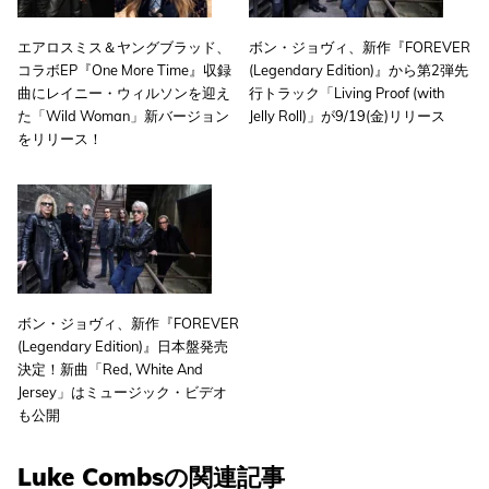
エアロスミス＆ヤングブラッド、
ボン・ジョヴィ、新作『FOREVER
コラボEP『One More Time』収録
(Legendary Edition)』から第2弾先
曲にレイニー・ウィルソンを迎え
行トラック「Living Proof (with
た「Wild Woman」新バージョン
Jelly Roll)」が9/19(金)リリース
をリリース！
ボン・ジョヴィ、新作『FOREVER
(Legendary Edition)』日本盤発売
決定！新曲「Red, White And
Jersey」はミュージック・ビデオ
も公開
Luke Combsの関連記事