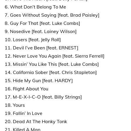
6. What Don’t Belong To Me
7. Goes Without Saying [feat. Brad Paisley]
8. Guy For That [feat. Luke Combs]
9. Nosedive [feat. Lainey Wilson]
10. Losers [feat. Jelly Roll]
11. Devil I’ve Been [feat. ERNEST]
12. Never Love You Again [feat. Sierra Ferrell]
13. Missin’ You Like This [feat. Luke Combs]
14. California Sober [feat. Chris Stapleton]
15. Hide My Gun [feat. HARDY]
16. Right About You
17. M-E-X-I-C-O [feat. Billy Strings]
18. Yours
19. Fallin’ In Love
20. Dead At The Honky Tonk
21. Killed A Man