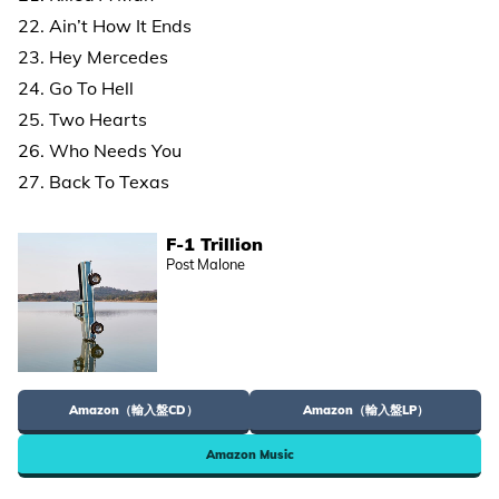
22. Ain’t How It Ends
23. Hey Mercedes
24. Go To Hell
25. Two Hearts
26. Who Needs You
27. Back To Texas
F-1 Trillion
Post Malone
Amazon（輸入盤CD）
Amazon（輸入盤LP）
Amazon Music