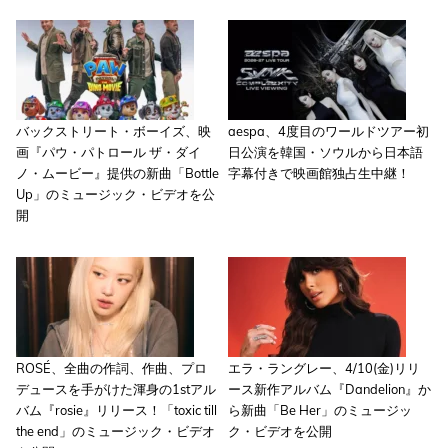
バックストリート・ボーイズ、映
aespa、4度目のワールドツアー初
画『パウ・パトロール ザ・ダイ
日公演を韓国・ソウルから日本語
ノ・ムービー』提供の新曲「Bottle
字幕付きで映画館独占生中継！
Up」のミュージック・ビデオを公
開
ROSÉ、全曲の作詞、作曲、プロ
エラ・ラングレー、4/10(金)リリ
デュースを手がけた渾身の1stアル
ース新作アルバム『Dandelion』か
バム『rosie』リリース！「toxic till
ら新曲「Be Her」のミュージッ
the end」のミュージック・ビデオ
ク・ビデオを公開