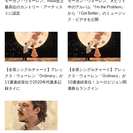
モーガン・ウォーレン、RIAA史上
モーガン・ウォーレン、大ヒット
最高位のカントリー・アーティス
中のアルバム『I'm the Problem』
トに認定
から「I Got Better」のミュージッ
ク・ビデオを公開
【全英シングルチャート】アレッ
【全英シングルチャート】アレッ
クス・ウォーレン「Ordinary」が
クス・ウォーレン「Ordinary」が
11週連続首位で2020年代最多記
10週連続首位！ユーロビジョン関
録タイに
連曲もランクイン