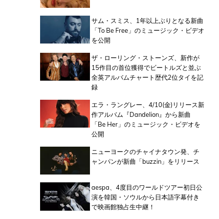
サム・スミス、1年以上ぶりとなる新曲
「To Be Free」のミュージック・ビデオ
を公開
ザ・ローリング・ストーンズ、新作が
15作目の首位獲得でビートルズと並ぶ
全英アルバムチャート歴代2位タイを記
録
エラ・ラングレー、4/10(金)リリース新
作アルバム『Dandelion』から新曲
「Be Her」のミュージック・ビデオを
公開
ニューヨークのチャイナタウン発、チ
ャンパンが新曲「buzzin」をリリース
aespa、4度目のワールドツアー初日公
演を韓国・ソウルから日本語字幕付き
で映画館独占生中継！