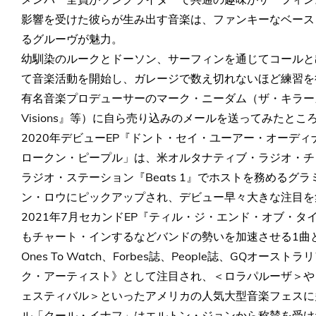
影響を受けた彼らが生み出す音楽は、ファンキーなベース
るグルーヴが魅力。
幼馴染のルークとドーソン、サーフィンを通じてコールと
て音楽活動を開始し、ガレージで数え切れないほど練習を
有名音楽プロデューサーのマーク・ニーダム（ザ・キラーズ『H
Visions』等）に自ら売り込みのメールを送ってみたと
2020年デビューEP『ドント・セイ・ユーアー・オーデ
ロークン・ピープル」は、米オルタナティブ・ラジオ・チャート
ラジオ・ステーション『Beats 1』でホストを務めるグ
ン・ロウにピックアップされ、デビュー早々大きな注目を
2021年7月セカンドEP『ティル・ジ・エンド・オブ・
もチャート・インするなどバンドの勢いを加速させる1曲となった
Ones To Watch、Forbes誌、People誌、GQ
ク・アーティスト》として注目され、＜ロラパルーザ＞や
ェスティバル＞といったアメリカの人気大型音楽フェスに
ル「クール・イナフ」はエルトン・ジョンから称賛を受け