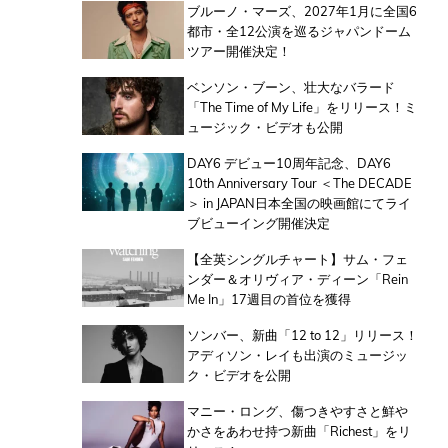
ブルーノ・マーズ、2027年1月に全国6
都市・全12公演を巡るジャパンドーム
ツアー開催決定！
ベンソン・ブーン、壮大なバラード
「The Time of My Life」をリリース！ミ
ュージック・ビデオも公開
DAY6 デビュー10周年記念、DAY6
10th Anniversary Tour ＜The DECADE
＞ in JAPAN日本全国の映画館にてライ
ブビューイング開催決定
【全英シングルチャート】サム・フェ
ンダー＆オリヴィア・ディーン「Rein
Me In」17週目の首位を獲得
ソンバー、新曲「12 to 12」リリース！
アディソン・レイも出演のミュージッ
ク・ビデオを公開
マニー・ロング、傷つきやすさと鮮や
かさをあわせ持つ新曲「Richest」をリ