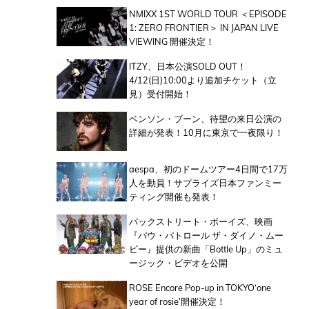
NMIXX 1ST WORLD TOUR ＜EPISODE
1: ZERO FRONTIER＞ IN JAPAN LIVE
VIEWING 開催決定！
ITZY、日本公演SOLD OUT！
4/12(日)10:00より追加チケット（立
見）受付開始！
ベンソン・ブーン、待望の来日公演の
詳細が発表！10月に東京で一夜限り！
aespa、初のドームツアー4日間で17万
人を動員！サプライズ日本ファンミー
ティング開催も発表！
バックストリート・ボーイズ、映画
『パウ・パトロール ザ・ダイノ・ムー
ビー』提供の新曲「Bottle Up」のミュ
ージック・ビデオを公開
ROSE Encore Pop-up in TOKYO‘one
year of rosie’開催決定！