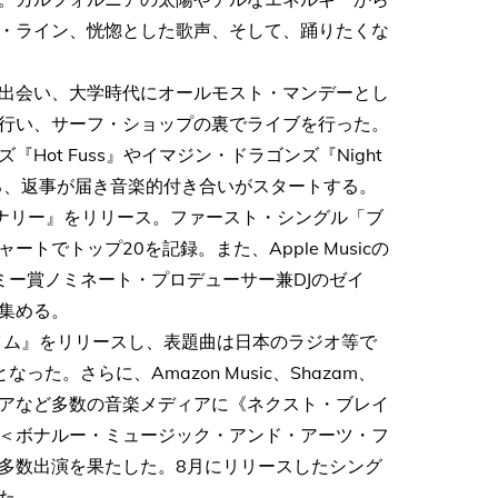
・ライン、恍惚とした歌声、そして、踊りたくな
出会い、大学時代にオールモスト・マンデーとし
行い、サーフ・ショップの裏でライブを行った。
ot Fuss』やイマジン・ドラゴンズ『Night
ころ、返事が届き音楽的付き合いがスタートする。
ィナリー』をリリース。ファースト・シングル「ブ
でトップ20を記録。また、Apple Musicの
ラミー賞ノミネート・プロデューサー兼DJのゼイ
集める。
タイム』をリリースし、表題曲は日本のラジオ等で
。さらに、Amazon Music、Shazam、
オーストラリアなど多数の音楽メディアに《ネクスト・ブレイ
＜ボナルー・ミュージック・アンド・アーツ・フ
多数出演を果たした。8月にリリースしたシング
た。