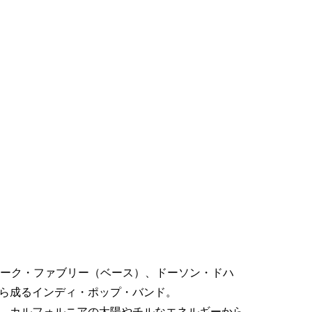
ルーク・ファブリー（ベース）、ドーソン・ドハ
ら成るインディ・ポップ・バンド。
。カルフォルニアの太陽やチルなエネルギーから