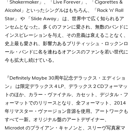
「Shakermaker」、「Live Forever」、「Cigarettes &
Alcohol」といったシングルはもちろん、「Rock 'n' Roll
Star」 や 「Slide Away」 は、世界中で広く知られるア
ンセムとなった。多くのファンに愛され、無数のバンドに
インスピレーションを与え、その意義は衰えることなく、
史上最も愛され、影響力あるブリティッシュ・ロックンロ
ール・バンドに名を連ねるオアシスのファンを若い世代に
今も拡大し続けている。
『Definitely Maybe 30周年記念デラックス・エディショ
ン』 は限定デラックス４LP、デラックス２CDフォーマッ
トのほか、カラー・ヴァイナル、カセット、デジタル・フ
ォーマットでのリリースとなり、全フォーマット、2014
年リマスター・ヴァージョン音源を使用。アートワークも
すべて一新。オリジナル盤のアートデザイナー、
Microdot のブライアン・キャノンと、スリーヴ写真家マ