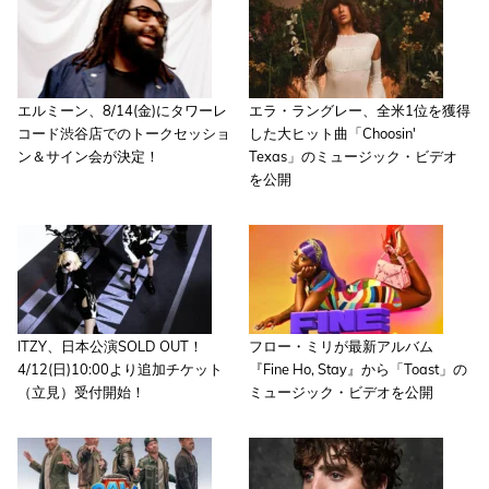
エルミーン、8/14(金)にタワーレ
エラ・ラングレー、全米1位を獲得
コード渋谷店でのトークセッショ
した大ヒット曲「Choosin'
ン＆サイン会が決定！
Texas」のミュージック・ビデオ
を公開
ITZY、日本公演SOLD OUT！
フロー・ミリが最新アルバム
4/12(日)10:00より追加チケット
『Fine Ho, Stay』から「Toast」の
（立見）受付開始！
ミュージック・ビデオを公開