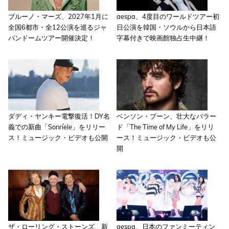
ブルーノ・マーズ、2027年1月に
aespa、4度目のワールドツアー初
全国6都市・全12公演を巡るジャ
日公演を韓国・ソウルから日本語
パンドームツアー開催決定！
字幕付きで映画館独占生中継！
ダディ・ヤンキー電撃復活！DY名
ベンソン・ブーン、壮大なバラー
義での新曲「Sonríele」をリリー
ド「The Time of My Life」をリリ
ス！ミュージック・ビデオも公開
ース！ミュージック・ビデオも公
開
ザ・ローリング・ストーンズ、新
aespa、日本のファンミーティン