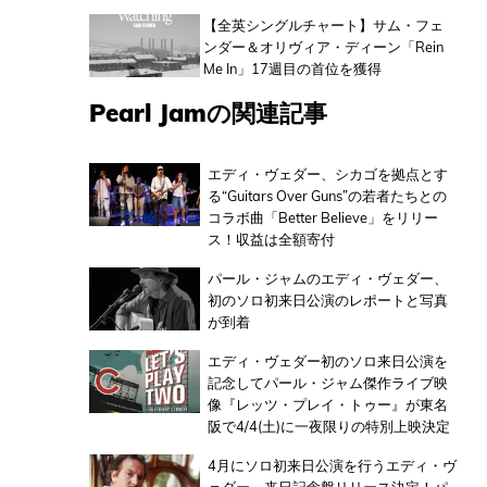
【全英シングルチャート】サム・フェ
ンダー＆オリヴィア・ディーン「Rein
Me In」17週目の首位を獲得
Pearl Jamの関連記事
エディ・ヴェダー、シカゴを拠点とす
る“Guitars Over Guns”の若者たちとの
コラボ曲「Better Believe」をリリー
ス！収益は全額寄付
パール・ジャムのエディ・ヴェダー、
初のソロ初来日公演のレポートと写真
が到着
エディ・ヴェダー初のソロ来日公演を
記念してパール・ジャム傑作ライブ映
像『レッツ・プレイ・トゥー』が東名
阪で4/4(土)に一夜限りの特別上映決定
4月にソロ初来日公演を行うエディ・ヴ