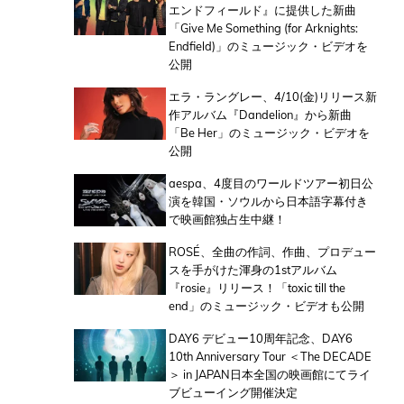
エンドフィールド』に提供した新曲
「Give Me Something (for Arknights:
Endfield)」のミュージック・ビデオを
公開
エラ・ラングレー、4/10(金)リリース新
作アルバム『Dandelion』から新曲
「Be Her」のミュージック・ビデオを
公開
aespa、4度目のワールドツアー初日公
演を韓国・ソウルから日本語字幕付き
で映画館独占生中継！
ROSÉ、全曲の作詞、作曲、プロデュー
スを手がけた渾身の1stアルバム
『rosie』リリース！「toxic till the
end」のミュージック・ビデオも公開
DAY6 デビュー10周年記念、DAY6
10th Anniversary Tour ＜The DECADE
＞ in JAPAN日本全国の映画館にてライ
ブビューイング開催決定