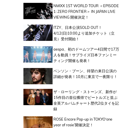
NMIXX 1ST WORLD TOUR ＜EPISODE
1: ZERO FRONTIER＞ IN JAPAN LIVE
VIEWING 開催決定！
ITZY、日本公演SOLD OUT！
4/12(日)10:00より追加チケット（立
見）受付開始！
aespa、初のドームツアー4日間で17万
人を動員！サプライズ日本ファンミー
ティング開催も発表！
ベンソン・ブーン、待望の来日公演の
詳細が発表！10月に東京で一夜限り！
ザ・ローリング・ストーンズ、新作が
15作目の首位獲得でビートルズと並ぶ
全英アルバムチャート歴代2位タイを記
録
ROSE Encore Pop-up in TOKYO‘one
year of rosie’開催決定！