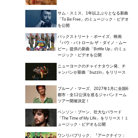
サム・スミス、1年以上ぶりとなる新曲
「To Be Free」のミュージック・ビデオ
を公開
バックストリート・ボーイズ、映画
『パウ・パトロール ザ・ダイノ・ムー
ビー』提供の新曲「Bottle Up」のミュ
ージック・ビデオを公開
ニューヨークのチャイナタウン発、チ
ャンパンが新曲「buzzin」をリリース
ブルーノ・マーズ、2027年1月に全国6
都市・全12公演を巡るジャパンドーム
ツアー開催決定！
ベンソン・ブーン、壮大なバラード
「The Time of My Life」をリリース！ミ
ュージック・ビデオも公開
ワンリパブリック、『アークナイツ：