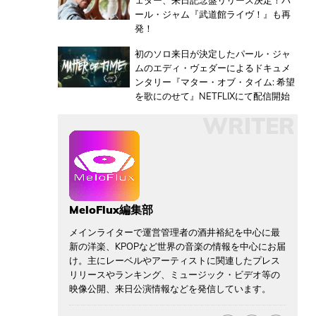
ェダー、来日記念盤リリース決定！パ
ール・ジャム『武道館ライヴ！』も再
発！
初のソロ来日が決定したパール・ジャ
ムのエディ・ヴェダーによるドキュメ
ンタリー『マター・オブ・タイム: 希望
を歌にのせて』NETFLIXにて配信開始
WRITER
MeloFlux編集部
メインライターで運営管理者の酒井裕紀を中心に最
新の洋楽、KPOPなど世界の音楽の情報を中心にお届
け。主にレーベルやアーティストに関連したプレス
リリースやランキング、ミュージック・ビデオ等の
映像公開、来日公演情報などを発信しています。