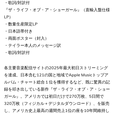
・歌詞/対訳付
『ザ・ライフ・オブ・ア・ショーガール』（直輸入盤仕様
LP）
・数量生産限定LP
・日本語帯付き
・両面ポスター（封入）
・テイラー本人のメッセージ訳
・歌詞/対訳付
各主要音楽配信サイトの2025年最大初日ストリーミング
を達成、日本含む121の国と地域でApple Musicトップア
ルバム・チャート総合１位を獲得するなど、既に驚異の記
録を叩き出している新作『ザ・ライフ・オブ・ア・ショー
ガール』。アメリカでは初日だけで270万枚、5日間で
320万枚（フィジカル＋デジタルダウンロード）、を販売
し、アメリカ史上最高の週間売上1位の座を10年間維持し