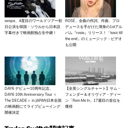
aespa、4度目のワールドツアー初
ROSÉ、全曲の作詞、作曲、プロ
日公演を韓国・ソウルから日本語
デュースを手がけた渾身の1stアル
字幕付きで映画館独占生中継！
バム『rosie』リリース！「toxic till
the end」のミュージック・ビデオ
も公開
DAY6 デビュー10周年記念、
【全英シングルチャート】サム・
DAY6 10th Anniversary Tour ＜
フェンダー＆オリヴィア・ディー
The DECADE＞ in JAPAN日本全国
ン「Rein Me In」17週目の首位を
の映画館にてライブビューイング
獲得
開催決定