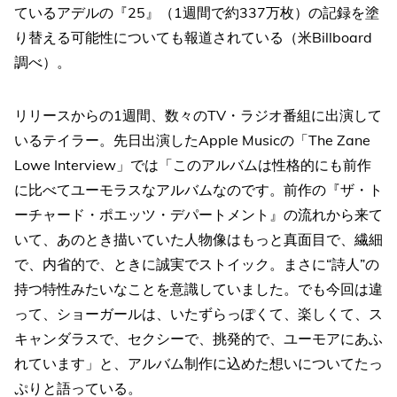
ているアデルの『25』（1週間で約337万枚）の記録を塗
り替える可能性についても報道されている（米Billboard
調べ）。
リリースからの1週間、数々のTV・ラジオ番組に出演して
いるテイラー。先日出演したApple Musicの「The Zane
Lowe Interview」では「このアルバムは性格的にも前作
に比べてユーモラスなアルバムなのです。前作の『ザ・ト
ーチャード・ポエッツ・デパートメント』の流れから来て
いて、あのとき描いていた人物像はもっと真面目で、繊細
で、内省的で、ときに誠実でストイック。まさに“詩人”の
持つ特性みたいなことを意識していました。でも今回は違
って、ショーガールは、いたずらっぽくて、楽しくて、ス
キャンダラスで、セクシーで、挑発的で、ユーモアにあふ
れています」と、アルバム制作に込めた想いについてたっ
ぷりと語っている。