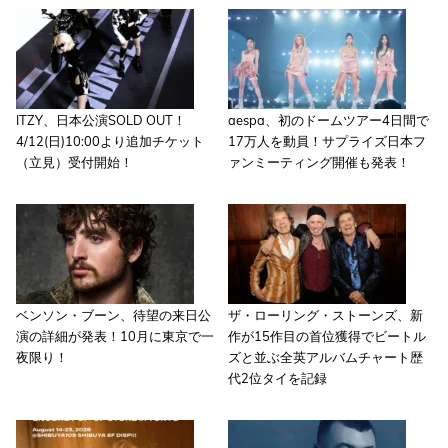
ITZY、日本公演SOLD OUT！
aespa、初のドームツアー4日間で
4/12(日)10:00より追加チケット
17万人を動員！サプライズ日本フ
（立見）受付開始！
ァンミーティング開催も発表！
ベンソン・ブーン、待望の来日公
ザ・ローリング・ストーンズ、新
演の詳細が発表！10月に東京で一
作が15作目の首位獲得でビートル
夜限り！
ズと並ぶ全英アルバムチャート歴
代2位タイを記録