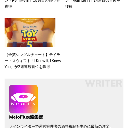
ン「Rein Me In」15週目の首位を
ン「Rein Me In」14週目の首位を
獲得
獲得
【全英シングルチャート】テイラ
ー・スウィフト「I Knew It, I Knew
You」が2週連続首位を獲得
WRITER
MeloFlux編集部
メインライターで運営管理者の酒井裕紀を中心に最新の洋楽、