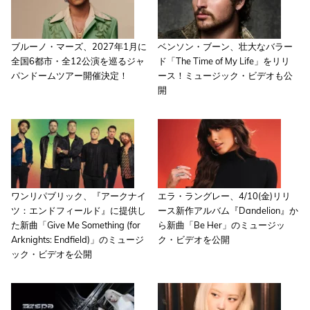
ブルーノ・マーズ、2027年1月に
ベンソン・ブーン、壮大なバラー
全国6都市・全12公演を巡るジャ
ド「The Time of My Life」をリリ
パンドームツアー開催決定！
ース！ミュージック・ビデオも公
開
ワンリパブリック、『アークナイ
エラ・ラングレー、4/10(金)リリ
ツ：エンドフィールド』に提供し
ース新作アルバム『Dandelion』か
た新曲「Give Me Something (for
ら新曲「Be Her」のミュージッ
Arknights: Endfield)」のミュージ
ク・ビデオを公開
ック・ビデオを公開