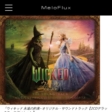
『ウィキッド 永遠の約束– オリジナル・サウンドトラック【2CDデラッ