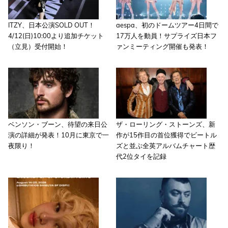
ITZY、日本公演SOLD OUT！
aespa、初のドームツアー4日間で
4/12(日)10:00より追加チケット
17万人を動員！サプライズ日本フ
（立見）受付開始！
ァンミーティング開催も発表！
ベンソン・ブーン、待望の来日公
ザ・ローリング・ストーンズ、新
演の詳細が発表！10月に東京で一
作が15作目の首位獲得でビートル
夜限り！
ズと並ぶ全英アルバムチャート歴
代2位タイを記録