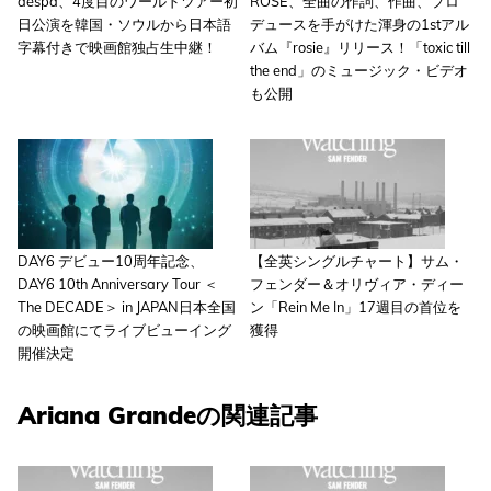
aespa、4度目のワールドツアー初
ROSÉ、全曲の作詞、作曲、プロ
日公演を韓国・ソウルから日本語
デュースを手がけた渾身の1stアル
字幕付きで映画館独占生中継！
バム『rosie』リリース！「toxic till
the end」のミュージック・ビデオ
も公開
DAY6 デビュー10周年記念、
【全英シングルチャート】サム・
DAY6 10th Anniversary Tour ＜
フェンダー＆オリヴィア・ディー
The DECADE＞ in JAPAN日本全国
ン「Rein Me In」17週目の首位を
の映画館にてライブビューイング
獲得
開催決定
Ariana Grandeの関連記事