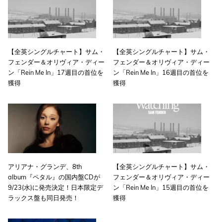
【全英シングルチャート】サム・
【全英シングルチャート】サム・
フェンダー＆オリヴィア・ディー
フェンダー＆オリヴィア・ディー
ン「Rein Me In」17週目の首位を
ン「Rein Me In」16週目の首位を
獲得
獲得
アリアナ・グランデ、8th
【全英シングルチャート】サム・
album『ペタル』の国内盤CDが
フェンダー＆オリヴィア・ディー
9/23(水)に発売決定！日本限定デ
ン「Rein Me In」15週目の首位を
ラックス盤も同日発売！
獲得