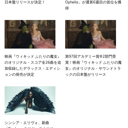
日本盤リリースが決定！
Ophelia」が通算6週目の首位を獲
得
映画『ウィキッド ふたりの魔女』
第97回アカデミー賞®2部門受
のオリジナル・スコア全26曲を追
賞！映画『ウィキッド ふたりの魔
加収録したデラックス・エディシ
女』のオリジナル・サウンドトラ
ョンの発売が決定
ックの日本盤がリリース
シンシア・エリヴォ、新曲