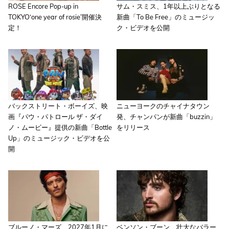
ROSE Encore Pop-up in
サム・スミス、1年以上ぶりとなる
TOKYO‘one year of rosie’開催決
新曲「To Be Free」のミュージッ
定！
ク・ビデオを公開
バックストリート・ボーイズ、映
ニューヨークのチャイナタウン
画『パウ・パトロール ザ・ダイ
発、チャンパンが新曲「buzzin」
ノ・ムービー』提供の新曲「Bottle
をリリース
Up」のミュージック・ビデオを公
開
ブルーノ・マーズ、2027年1月に
ベンソン・ブーン、壮大なバラー