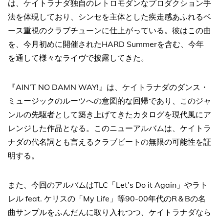
は、ケイトラナダ独自のレトロモダンなプロダクション手
法を体現しており、シンセを主体とした疾走感あふれるベ
ース重視のクラブチューンに仕上がっている。彼はこの曲
を、今月初めに開催されたHARD Summerを含む、今年
を通して様々なライヴで披露してきた。
『AIN’T NO DAMN WAY!』は、ケイトラナダのダンス・
ミュージックのルーツへの意図的な回帰であり、このジャ
ンルの先駆者として築き上げてきたカタログを現代風にア
レンジした作品となる。このニューアルバムは、ケイトラ
ナダの代名詞とも言えるクラブビートの無限の可能性を証
明する。
また、今回のアルバムはTLC「Let’s Do it Again」やラト
レル feat. ケリスの「My Life」等90-00年代のR＆Bの名
曲サンプルをふんだんに取り入れつつ、ケイトラナダなら