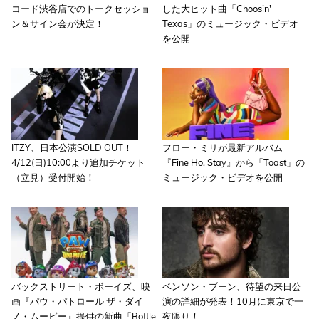
コード渋谷店でのトークセッショ
した大ヒット曲「Choosin'
ン＆サイン会が決定！
Texas」のミュージック・ビデオ
を公開
ITZY、日本公演SOLD OUT！
フロー・ミリが最新アルバム
4/12(日)10:00より追加チケット
『Fine Ho, Stay』から「Toast」の
（立見）受付開始！
ミュージック・ビデオを公開
バックストリート・ボーイズ、映
ベンソン・ブーン、待望の来日公
画『パウ・パトロール ザ・ダイ
演の詳細が発表！10月に東京で一
ノ・ムービー』提供の新曲「Bottle
夜限り！