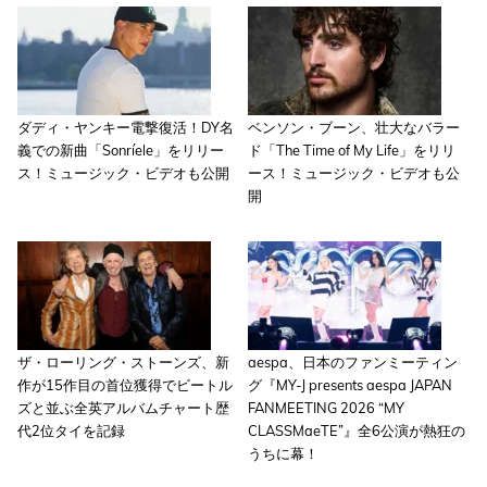
ダディ・ヤンキー電撃復活！DY名
ベンソン・ブーン、壮大なバラー
義での新曲「Sonríele」をリリー
ド「The Time of My Life」をリリ
ス！ミュージック・ビデオも公開
ース！ミュージック・ビデオも公
開
ザ・ローリング・ストーンズ、新
aespa、日本のファンミーティン
作が15作目の首位獲得でビートル
グ『MY-J presents aespa JAPAN
ズと並ぶ全英アルバムチャート歴
FANMEETING 2026 “MY
代2位タイを記録
CLASSMaeTE”』全6公演が熱狂の
うちに幕！