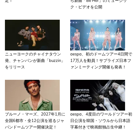
定！
ら新曲「Be Her」のミュージッ
ク・ビデオを公開
ニューヨークのチャイナタウン
aespa、初のドームツアー4日間で
発、チャンパンが新曲「buzzin」
17万人を動員！サプライズ日本フ
をリリース
ァンミーティング開催も発表！
ブルーノ・マーズ、2027年1月に
aespa、4度目のワールドツアー初
全国6都市・全12公演を巡るジャ
日公演を韓国・ソウルから日本語
パンドームツアー開催決定！
字幕付きで映画館独占生中継！