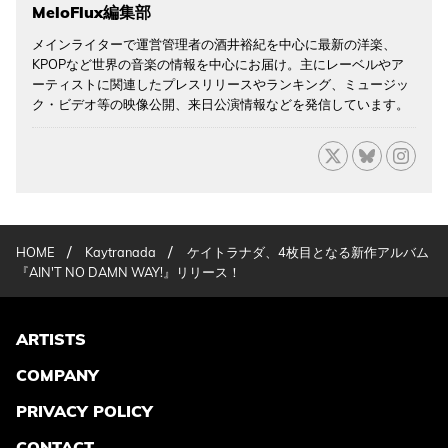
MeloFlux編集部
メインライターで運営管理者の酒井裕紀を中心に最新の洋楽、
KPOPなど世界の音楽の情報を中心にお届け。主にレーベルやア
ーティストに関連したプレスリリースやランキング、ミュージッ
ク・ビデオ等の映像公開、来日公演情報などを発信しています。
/
/
HOME
Kaytranada
ケイトラナダ、4枚目となる新作アルバム
『AIN'T NO DAMN WAY!』リリース！
ARTISTS
COMPANY
PRIVACY POLICY
CONTACT