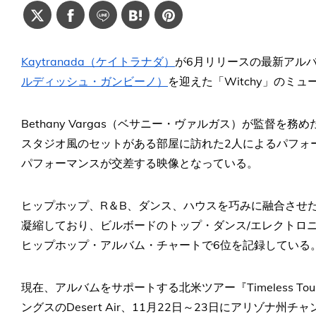
Kaytranada（ケイトラナダ）
が6月リリースの最新アルバム
ルディッシュ・ガンビーノ）
を迎えた「Witchy」のミ
Bethany Vargas（ベサニー・ヴァルガス）が監督
スタジオ風のセットがある部屋に訪れた2人によるパフォ
パフォーマンスが交差する映像となっている。
ヒップ​​ホップ、R＆B、ダンス、ハウスを巧みに融合させた
凝縮しており、ビルボードのトップ・ダンス/エレクトロニ
ヒップホップ・アルバム・チャートで6位を記録している
現在、アルバムをサポートする北米ツアー『Timeless To
ングスのDesert Air、11月22日～23日にアリゾナ州チャン