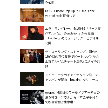
を公開
ROSE Encore Pop-up in TOKYO‘one
year of rosie’開催決定！
エラ・ラングレー、4/10(金)リリース新
作アルバム『Dandelion』から新曲
「Be Her」のミュージック・ビデオを
公開
ザ・ローリング・ストーンズ、新作が
15作目の首位獲得でビートルズと並ぶ
全英アルバムチャート歴代2位タイを記
録
ニューヨークのチャイナタウン発、チ
ャンパンが新曲「buzzin」をリリース
aespa、4度目のワールドツアー初日公
演を韓国・ソウルから日本語字幕付き
で映画館独占生中継！