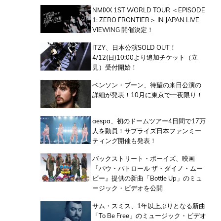
NMIXX 1ST WORLD TOUR ＜EPISODE
1: ZERO FRONTIER＞ IN JAPAN LIVE
VIEWING 開催決定！
ITZY、日本公演SOLD OUT！
4/12(日)10:00より追加チケット（立
見）受付開始！
ベンソン・ブーン、待望の来日公演の
詳細が発表！10月に東京で一夜限り！
aespa、初のドームツアー4日間で17万
人を動員！サプライズ日本ファンミー
ティング開催も発表！
バックストリート・ボーイズ、映画
『パウ・パトロール ザ・ダイノ・ムー
ビー』提供の新曲「Bottle Up」のミュ
ージック・ビデオを公開
サム・スミス、1年以上ぶりとなる新曲
「To Be Free」のミュージック・ビデオ