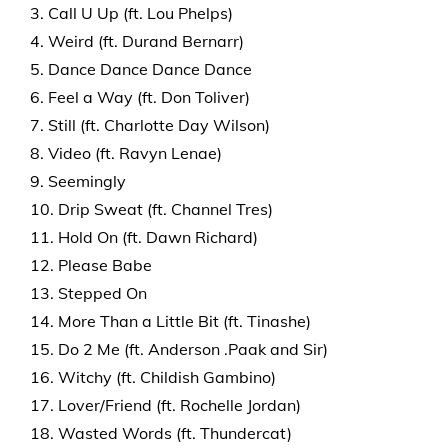
3. Call U Up (ft. Lou Phelps)
4. Weird (ft. Durand Bernarr)
5. Dance Dance Dance Dance
6. Feel a Way (ft. Don Toliver)
7. Still (ft. Charlotte Day Wilson)
8. Video (ft. Ravyn Lenae)
9. Seemingly
10. Drip Sweat (ft. Channel Tres)
11. Hold On (ft. Dawn Richard)
12. Please Babe
13. Stepped On
14. More Than a Little Bit (ft. Tinashe)
15. Do 2 Me (ft. Anderson .Paak and Sir)
16. Witchy (ft. Childish Gambino)
17. Lover/Friend (ft. Rochelle Jordan)
18. Wasted Words (ft. Thundercat)