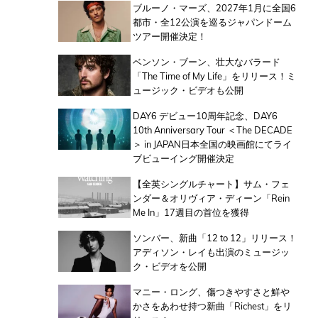
ブルーノ・マーズ、2027年1月に全国6
都市・全12公演を巡るジャパンドーム
ツアー開催決定！
ベンソン・ブーン、壮大なバラード
「The Time of My Life」をリリース！ミ
ュージック・ビデオも公開
DAY6 デビュー10周年記念、DAY6
10th Anniversary Tour ＜The DECADE
＞ in JAPAN日本全国の映画館にてライ
ブビューイング開催決定
【全英シングルチャート】サム・フェ
ンダー＆オリヴィア・ディーン「Rein
Me In」17週目の首位を獲得
ソンバー、新曲「12 to 12」リリース！
アディソン・レイも出演のミュージッ
ク・ビデオを公開
マニー・ロング、傷つきやすさと鮮や
かさをあわせ持つ新曲「Richest」をリ