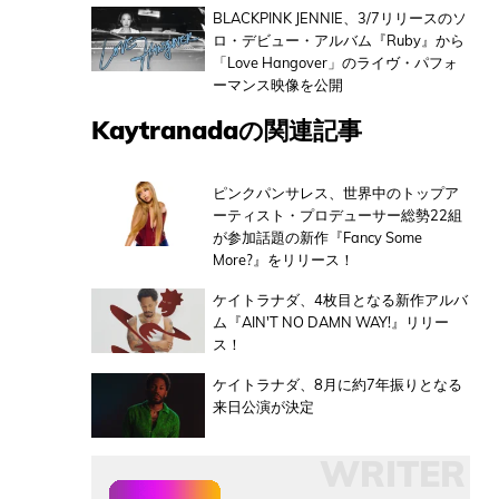
BLACKPINK JENNIE、3/7リリースのソ
ロ・デビュー・アルバム『Ruby』から
「Love Hangover」のライヴ・パフォ
ーマンス映像を公開
Kaytranadaの関連記事
ピンクパンサレス、世界中のトップア
ーティスト・プロデューサー総勢22組
が参加話題の新作『Fancy Some
More?』をリリース！
ケイトラナダ、4枚目となる新作アルバ
ム『AIN'T NO DAMN WAY!』リリー
ス！
ケイトラナダ、8月に約7年振りとなる
来日公演が決定
WRITER