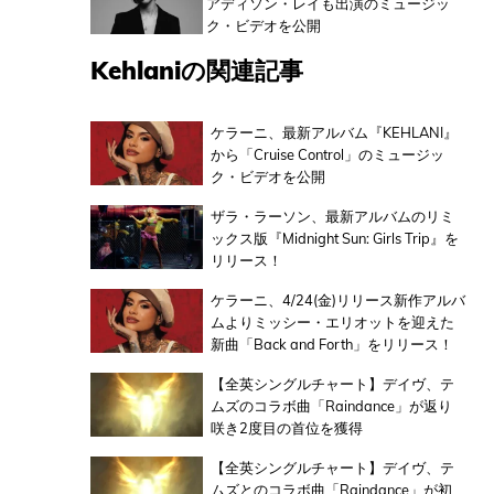
アディソン・レイも出演のミュージッ
ク・ビデオを公開
Kehlaniの関連記事
ケラーニ、最新アルバム『KEHLANI』
から「Cruise Control」のミュージッ
ク・ビデオを公開
ザラ・ラーソン、最新アルバムのリミ
ックス版『Midnight Sun: Girls Trip』を
リリース！
ケラーニ、4/24(金)リリース新作アルバ
ムよりミッシー・エリオットを迎えた
新曲「Back and Forth」をリリース！
【全英シングルチャート】デイヴ、テ
ムズのコラボ曲「Raindance」が返り
咲き2度目の首位を獲得
【全英シングルチャート】デイヴ、テ
ムズとのコラボ曲「Raindance」が初