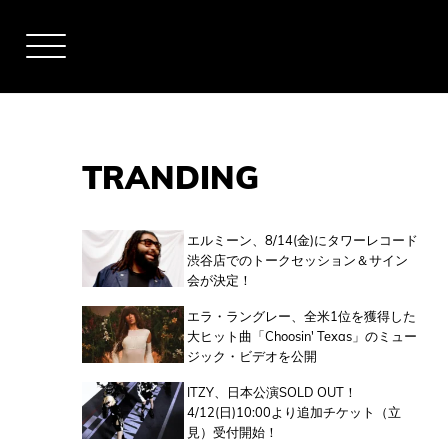
TRANDING
アーティスト
エルミーン、8/14(金)にタワーレコード
渋谷店でのトークセッション＆サイン
会が決定！
全米チャート
エラ・ラングレー、全米1位を獲得した
大ヒット曲「Choosin' Texas」のミュー
ジック・ビデオを公開
全英チャート
ITZY、日本公演SOLD OUT！
4/12(日)10:00より追加チケット（立
見）受付開始！