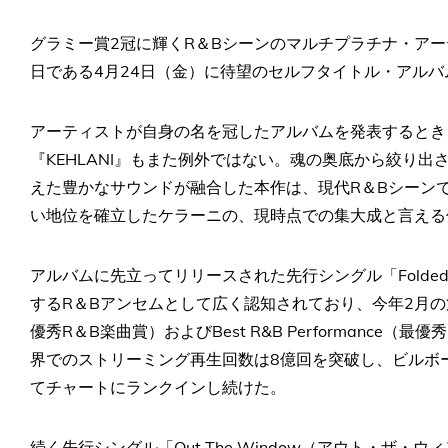
グラミー賞2冠に輝くR＆Bシーンのマルチプラチナ・ア
日である4月24日（金）に待望のセルフタイトル・アルバム
アーティストが自身の名を冠したアルバムを発表するとき
『KEHLANI』もまた例外ではない。魂の奥底から絞り
えた豊かなサウンドが融合した本作は、現代R＆Bシーン
い地位を確立したケラーニの、現時点での集大成と言える
アルバムに先立ってリリースされた先行シングル「Folde
するR＆Bアンセムとして広く認知されており、今年2月の第68
優秀R＆B楽曲賞）およびBest R&B Performance
界でのストリーミング再生回数は8億回を突破し、ビルボー
てチャートにランクインし続けた。
続く先行シングル「Out The Window（アウト・ザ