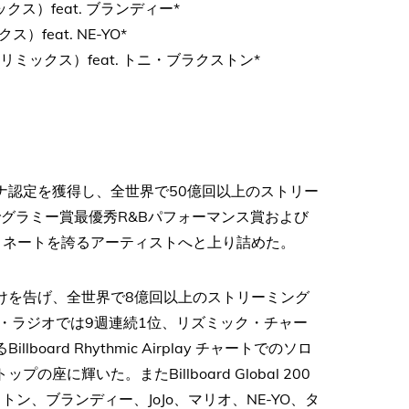
（リミックス）feat. ブランディー*
クス）feat. NE-YO*
ォールデッド（リミックス）feat. トニ・ブラクストン*
チナ認定を獲得し、全世界で50億回以上のストリー
でグラミー賞最優秀R&Bパフォーマンス賞および
ミネートを誇るアーティストへと上り詰めた。
幕開けを告げ、全世界で8億回以上のストリーミング
アーバン・ラジオでは9週連続1位、リズミック・チャー
ard Rhythmic Airplay チャートでのソロ
プの座に輝いた。またBillboard Global 200
ン、ブランディー、JoJo、マリオ、NE-YO、タ