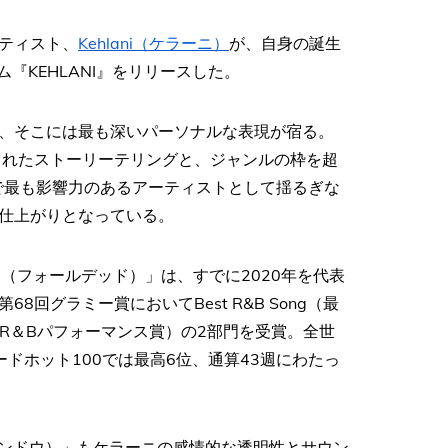
ーティスト、
Kehlani（ケラーニ）
が、自身の誕生
『KEHLANI』をリリースした。
、そこには最も深いパーソナルな表現が宿る。
出されたストーリーテリングと、ジャンルの枠を超
で最も影響力のあるアーティストとして揺るぎな
仕上がりとなっている。
d（フォールデッド）」は、すでに2020年を代表
回グラミー賞においてBest R&B Song（最
（最優秀R＆Bパフォーマンス賞）の2部門を受賞。全世
ドホット100では最高6位、通算43週にわたっ
・ウィンドウ）」もケラーニの感情的な透明性とサウン