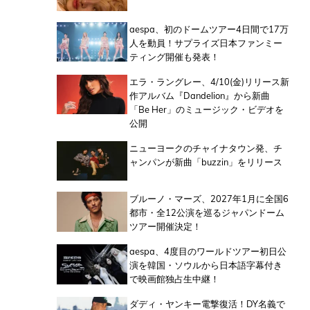
aespa、初のドームツアー4日間で17万
人を動員！サプライズ日本ファンミー
ティング開催も発表！
エラ・ラングレー、4/10(金)リリース新
作アルバム『Dandelion』から新曲
「Be Her」のミュージック・ビデオを
公開
ニューヨークのチャイナタウン発、チ
ャンパンが新曲「buzzin」をリリース
ブルーノ・マーズ、2027年1月に全国6
都市・全12公演を巡るジャパンドーム
ツアー開催決定！
aespa、4度目のワールドツアー初日公
演を韓国・ソウルから日本語字幕付き
で映画館独占生中継！
ダディ・ヤンキー電撃復活！DY名義で