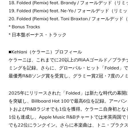
18. Folded (Remix) feat. Brandy / フォールデッド
19. Folded (Remix) feat. Ne-Yo / フォールデッド（リミッ
20. Folded (Remix) feat. Toni Braxton / フ
* Bonus Tracks
* 日本盤ボーナス・トラック
■Kehlani（ケラーニ）プロフィール
ケラーニは、これまでに20以上のRIAAゴールド／プラ
ミングを記録。さらに、グローバル・ヒット「Folded」
最優秀R&Bソング賞を受賞し、グラミー賞2冠・7度のノ
2025年にリリースされた「Folded」は新たな時代の
を突破し、Billboard Hot 100で最高6位を記録。
トおよびR&Bラジオでも1位を獲得。ケラーニ自身初となるBillbo
1位も達成し、Apple Music R&Bチャートでは米英両国でトッ
でも22位にランクイン。さらに本楽曲は、トニ・ブラクスト