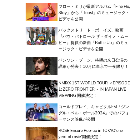
フロー・ミリが最新アルバム『Fine Ho,
Stay』から「Toast」のミュージック・
ビデオを公開
バックストリート・ボーイズ、映画
『パウ・パトロール ザ・ダイノ・ムー
ビー』提供の新曲「Bottle Up」のミュ
ージック・ビデオを公開
ベンソン・ブーン、待望の来日公演の
詳細が発表！10月に東京で一夜限り！
NMIXX 1ST WORLD TOUR ＜EPISODE
1: ZERO FRONTIER＞ IN JAPAN LIVE
VIEWING 開催決定！
コールドプレイ、キャピタルFM『ジン
グル・ベル・ボール2024』でのパフォ
ーマンス映像が公開
ROSE Encore Pop-up in TOKYO‘one
year of rosie’開催決定！