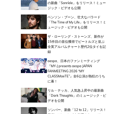
の新曲「Sonríele」をリリース！ミュー
ジック・ビデオも公開
ベンソン・ブーン、壮大なバラード
「The Time of My Life」をリリース！ミ
ュージック・ビデオも公開
ザ・ローリング・ストーンズ、新作が
15作目の首位獲得でビートルズと並ぶ
全英アルバムチャート歴代2位タイを記
録
aespa、日本のファンミーティング
『MY-J presents aespa JAPAN
FANMEETING 2026 “MY
CLASSMaeTE”』全6公演が熱狂のうち
に幕！
リル・テッカ、人気急上昇中の最新曲
「Dark Thoughts」のミュージック・ビ
デオを公開
ソンバー、新曲「12 to 12」リリース！