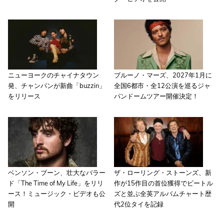
ニューヨークのチャイナタウン
ブルーノ・マーズ、2027年1月に
発、チャンパンが新曲「buzzin」
全国6都市・全12公演を巡るジャ
をリリース
パンドームツアー開催決定！
ベンソン・ブーン、壮大なバラー
ザ・ローリング・ストーンズ、新
ド「The Time of My Life」をリリ
作が15作目の首位獲得でビートル
ース！ミュージック・ビデオも公
ズと並ぶ全英アルバムチャート歴
開
代2位タイを記録