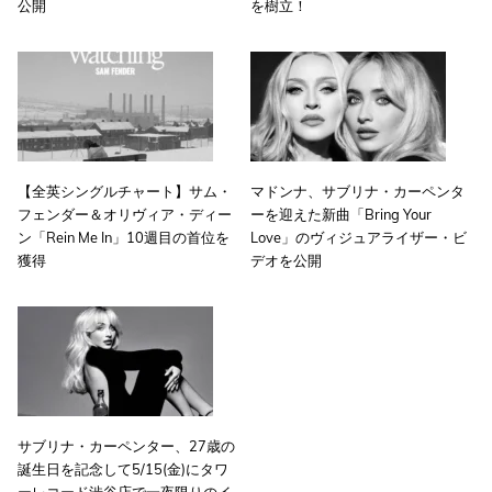
公開
を樹立！
【全英シングルチャート】サム・
マドンナ、サブリナ・カーペンタ
フェンダー＆オリヴィア・ディー
ーを迎えた新曲「Bring Your
ン「Rein Me In」10週目の首位を
Love」のヴィジュアライザー・ビ
獲得
デオを公開
サブリナ・カーペンター、27歳の
誕生日を記念して5/15(金)にタワ
ーレコード渋谷店で一夜限りのイ