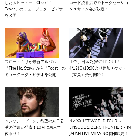
した大ヒット曲「Choosin'
コード渋谷店でのトークセッショ
Texas」のミュージック・ビデオ
ン＆サイン会が決定！
を公開
フロー・ミリが最新アルバム
ITZY、日本公演SOLD OUT！
『Fine Ho, Stay』から「Toast」の
4/12(日)10:00より追加チケット
ミュージック・ビデオを公開
（立見）受付開始！
ベンソン・ブーン、待望の来日公
NMIXX 1ST WORLD TOUR ＜
演の詳細が発表！10月に東京で一
EPISODE 1: ZERO FRONTIER＞ IN
夜限り！
JAPAN LIVE VIEWING 開催決定！