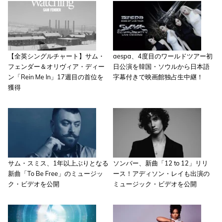
【全英シングルチャート】サム・
aespa、4度目のワールドツアー初
フェンダー＆オリヴィア・ディー
日公演を韓国・ソウルから日本語
ン「Rein Me In」17週目の首位を
字幕付きで映画館独占生中継！
獲得
サム・スミス、1年以上ぶりとなる
ソンバー、新曲「12 to 12」リリ
新曲「To Be Free」のミュージッ
ース！アディソン・レイも出演の
ク・ビデオを公開
ミュージック・ビデオを公開