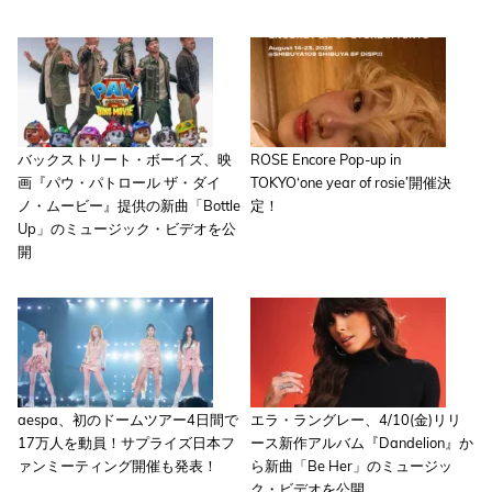
バックストリート・ボーイズ、映
ROSE Encore Pop-up in
画『パウ・パトロール ザ・ダイ
TOKYO‘one year of rosie’開催決
ノ・ムービー』提供の新曲「Bottle
定！
Up」のミュージック・ビデオを公
開
aespa、初のドームツアー4日間で
エラ・ラングレー、4/10(金)リリ
17万人を動員！サプライズ日本フ
ース新作アルバム『Dandelion』か
ァンミーティング開催も発表！
ら新曲「Be Her」のミュージッ
ク・ビデオを公開