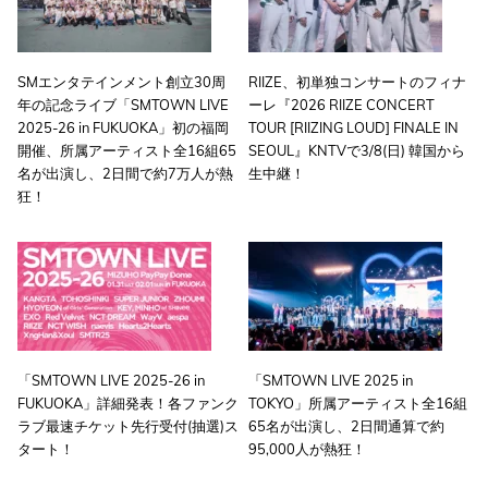
SMエンタテインメント創立30周
RIIZE、初単独コンサートのフィナ
年の記念ライブ「SMTOWN LIVE
ーレ『2026 RIIZE CONCERT
2025-26 in FUKUOKA」初の福岡
TOUR [RIIZING LOUD] FINALE IN
開催、所属アーティスト全16組65
SEOUL』KNTVで3/8(日) 韓国から
名が出演し、2日間で約7万人が熱
生中継！
狂！
「SMTOWN LIVE 2025-26 in
「SMTOWN LIVE 2025 in
FUKUOKA」詳細発表！各ファンク
TOKYO」所属アーティスト全16組
ラブ最速チケット先行受付(抽選)ス
65名が出演し、2日間通算で約
タート！
95,000人が熱狂！