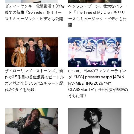
ダディ・ヤンキー電撃復活！DY名
ベンソン・ブーン、壮大なバラー
義での新曲「Sonríele」をリリー
ド「The Time of My Life」をリリ
ス！ミュージック・ビデオも公開
ース！ミュージック・ビデオも公
開
ザ・ローリング・ストーンズ、新
aespa、日本のファンミーティン
作が15作目の首位獲得でビートル
グ『MY-J presents aespa JAPAN
ズと並ぶ全英アルバムチャート歴
FANMEETING 2026 “MY
代2位タイを記録
CLASSMaeTE”』全6公演が熱狂の
うちに幕！