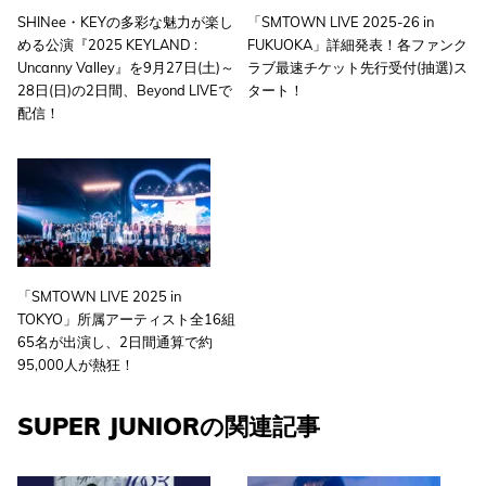
SHINee・KEYの多彩な魅力が楽し
「SMTOWN LIVE 2025-26 in
める公演『2025 KEYLAND :
FUKUOKA」詳細発表！各ファンク
Uncanny Valley』を9月27日(土)～
ラブ最速チケット先行受付(抽選)ス
28日(日)の2日間、Beyond LIVEで
タート！
配信！
「SMTOWN LIVE 2025 in
TOKYO」所属アーティスト全16組
65名が出演し、2日間通算で約
95,000人が熱狂！
SUPER JUNIORの関連記事