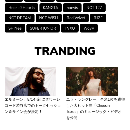
Hearts2Hearts
KANGTA
naevis
NCT 127
NCT DREAM
NCT WISH
Red Velvet
RIIZE
SHINee
SUPER JUNIOR
TVXQ
WayV
TRANDING
エルミーン、8/14(金)にタワーレ
エラ・ラングレー、全米1位を獲得
コード渋谷店でのトークセッショ
した大ヒット曲「Choosin'
ン＆サイン会が決定！
Texas」のミュージック・ビデオ
を公開