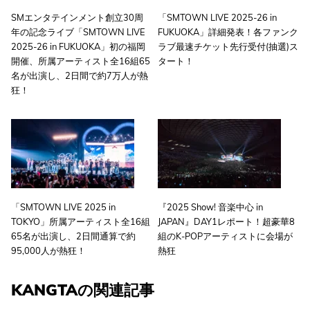
SMエンタテインメント創立30周
「SMTOWN LIVE 2025-26 in
年の記念ライブ「SMTOWN LIVE
FUKUOKA」詳細発表！各ファンク
2025-26 in FUKUOKA」初の福岡
ラブ最速チケット先行受付(抽選)ス
開催、所属アーティスト全16組65
タート！
名が出演し、2日間で約7万人が熱
狂！
「SMTOWN LIVE 2025 in
『2025 Show! 音楽中心 in
TOKYO」所属アーティスト全16組
JAPAN』DAY1レポート！超豪華8
65名が出演し、2日間通算で約
組のK-POPアーティストに会場が
95,000人が熱狂！
熱狂
KANGTAの関連記事