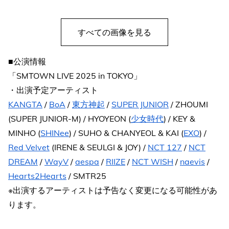
すべての画像を見る
■公演情報
「SMTOWN LIVE 2025 in TOKYO」
・出演予定アーティスト
KANGTA
/
BoA
/
東方神起
/
SUPER JUNIOR
/ ZHOUMI
(SUPER JUNIOR-M) / HYOYEON (
少女時代
) / KEY &
MINHO (
SHINee
) / SUHO & CHANYEOL & KAI (
EXO
) /
Red Velvet
(IRENE & SEULGI & JOY) /
NCT 127
/
NCT
DREAM
/
WayV
/
aespa
/
RIIZE
/
NCT WISH
/
naevis
/
Hearts2Hearts
/ SMTR25
※出演するアーティストは予告なく変更になる可能性があ
ります。