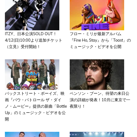
ITZY、日本公演SOLD OUT！
フロー・ミリが最新アルバム
4/12(日)10:00より追加チケット
『Fine Ho, Stay』から「Toast」の
（立見）受付開始！
ミュージック・ビデオを公開
バックストリート・ボーイズ、映
ベンソン・ブーン、待望の来日公
画『パウ・パトロール ザ・ダイ
演の詳細が発表！10月に東京で一
ノ・ムービー』提供の新曲「Bottle
夜限り！
Up」のミュージック・ビデオを公
開