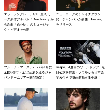
エラ・ラングレー、4/10(金)リリ
ニューヨークのチャイナタウン
ース新作アルバム『Dandelion』か
発、チャンパンが新曲「buzzin」
ら新曲「Be Her」のミュージッ
をリリース
ク・ビデオを公開
ブルーノ・マーズ、2027年1月に
aespa、4度目のワールドツアー初
全国6都市・全12公演を巡るジャ
日公演を韓国・ソウルから日本語
パンドームツアー開催決定！
字幕付きで映画館独占生中継！