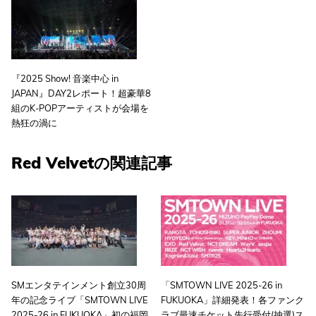
『2025 Show! 音楽中心 in
JAPAN』DAY2レポート！超豪華8
組のK-POPアーティストが会場を
熱狂の渦に
Red Velvetの関連記事
SMエンタテインメント創立30周
「SMTOWN LIVE 2025-26 in
年の記念ライブ「SMTOWN LIVE
FUKUOKA」詳細発表！各ファンク
2025-26 in FUKUOKA」初の福岡
ラブ最速チケット先行受付(抽選)ス