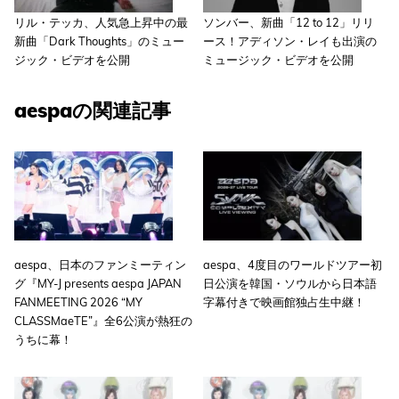
リル・テッカ、人気急上昇中の最
ソンバー、新曲「12 to 12」リリ
新曲「Dark Thoughts」のミュー
ース！アディソン・レイも出演の
ジック・ビデオを公開
ミュージック・ビデオを公開
aespaの関連記事
aespa、日本のファンミーティン
aespa、4度目のワールドツアー初
グ『MY-J presents aespa JAPAN
日公演を韓国・ソウルから日本語
FANMEETING 2026 “MY
字幕付きで映画館独占生中継！
CLASSMaeTE”』全6公演が熱狂の
うちに幕！