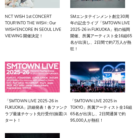
NCT WISH 1st CONCERT
SMエンタテインメント創立30周
TOUR‘INTO THE WISH : Our
年の記念ライブ「SMTOWN LIVE
WISH’ENCORE IN SEOUL LIVE
2025-26 in FUKUOKA」初の福岡
VIEWING 開催決定！
開催、所属アーティスト全16組65
名が出演し、2日間で約7万人が熱
狂！
「SMTOWN LIVE 2025-26 in
「SMTOWN LIVE 2025 in
FUKUOKA」詳細発表！各ファンク
TOKYO」所属アーティスト全16組
ラブ最速チケット先行受付(抽選)ス
65名が出演し、2日間通算で約
タート！
95,000人が熱狂！