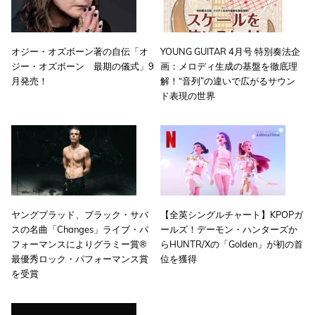
オジー・オズボーン著の自伝「オ
YOUNG GUITAR 4月号 特別奏法企
ジー・オズボーン 最期の儀式」9
画：メロディ生成の基盤を徹底理
月発売！
解！“音列”の違いで広がるサウン
ド表現の世界
ヤングブラッド、ブラック・サバ
【全英シングルチャート】KPOPガ
スの名曲「Changes」ライブ・パ
ールズ！デーモン・ハンターズか
フォーマンスによりグラミー賞®
らHUNTR/Xの「Golden」が初の首
最優秀ロック・パフォーマンス賞
位を獲得
を受賞