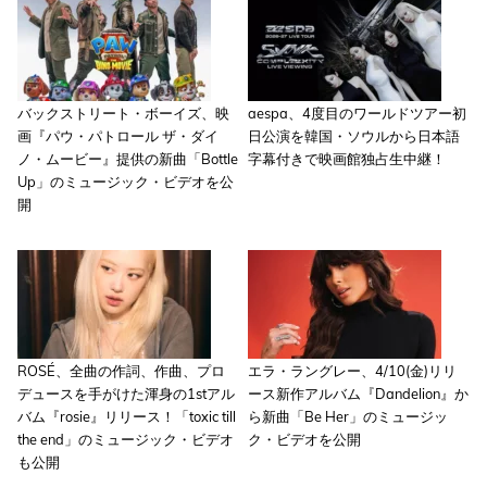
バックストリート・ボーイズ、映
aespa、4度目のワールドツアー初
画『パウ・パトロール ザ・ダイ
日公演を韓国・ソウルから日本語
ノ・ムービー』提供の新曲「Bottle
字幕付きで映画館独占生中継！
Up」のミュージック・ビデオを公
開
ROSÉ、全曲の作詞、作曲、プロ
エラ・ラングレー、4/10(金)リリ
デュースを手がけた渾身の1stアル
ース新作アルバム『Dandelion』か
バム『rosie』リリース！「toxic till
ら新曲「Be Her」のミュージッ
the end」のミュージック・ビデオ
ク・ビデオを公開
も公開