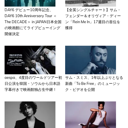
DAY6 デビュー10周年記念、
【全英シングルチャート】サム・
DAY6 10th Anniversary Tour ＜
フェンダー＆オリヴィア・ディー
The DECADE＞ in JAPAN日本全国
ン「Rein Me In」17週目の首位を
の映画館にてライブビューイング
獲得
開催決定
aespa、4度目のワールドツアー初
サム・スミス、1年以上ぶりとなる
日公演を韓国・ソウルから日本語
新曲「To Be Free」のミュージッ
字幕付きで映画館独占生中継！
ク・ビデオを公開