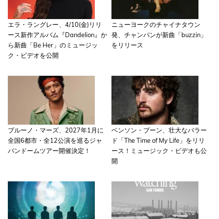
エラ・ラングレー、4/10(金)リリ
ニューヨークのチャイナタウン
ース新作アルバム『Dandelion』か
発、チャンパンが新曲「buzzin」
ら新曲「Be Her」のミュージッ
をリリース
ク・ビデオを公開
ブルーノ・マーズ、2027年1月に
ベンソン・ブーン、壮大なバラー
全国6都市・全12公演を巡るジャ
ド「The Time of My Life」をリリ
パンドームツアー開催決定！
ース！ミュージック・ビデオも公
開