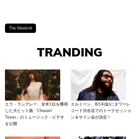
The Weeknd
TRANDING
エラ・ラングレー、全米1位を獲得
エルミーン、8/14(金)にタワーレ
した大ヒット曲「Choosin'
コード渋谷店でのトークセッショ
Texas」のミュージック・ビデオ
ン＆サイン会が決定！
を公開