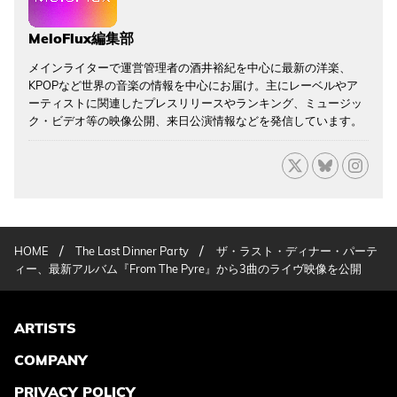
MeloFlux編集部
メインライターで運営管理者の酒井裕紀を中心に最新の洋楽、
KPOPなど世界の音楽の情報を中心にお届け。主にレーベルやア
ーティストに関連したプレスリリースやランキング、ミュージッ
ク・ビデオ等の映像公開、来日公演情報などを発信しています。
/
/
HOME
The Last Dinner Party
ザ・ラスト・ディナー・パーテ
ィー、最新アルバム『From The Pyre』から3曲のライヴ映像を公開
ARTISTS
COMPANY
PRIVACY POLICY