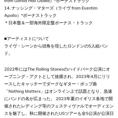
from Gorilla Hall Osaka）*ボーナストラック
14. ナッシング・マターズ（ライヴ from Eventim
Apollo）*ボーナストラック
＊日本盤＆一部海外限定盤ボーナス・トラック
■アーティストについて
ライヴ・シーンから頭角を現したロンドンの5人組バン
ド。 ​
2022年にはThe Rolling Stonesのハイドパーク公演にオ
ープニング・アクトとして抜擢され、2023年4月にリリ
ースしたキャッチーでダークなギター・ポップ曲
「Nothing Matters」はオンライン上で話題となり、急速
にバン​ドの名が広まった。 2023年夏のイギリス各地で開
催されたレディング等のフェスティヴァルでオーディエン
スを魅了し、秋に開催されたUSツアーも全5公演が公演日