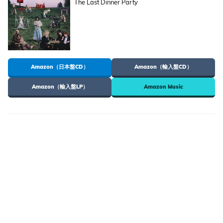
The Last Dinner Party
Amazon（日本盤CD）
Amazon（輸入盤CD）
Amazon（輸入盤LP）
Amazon Music