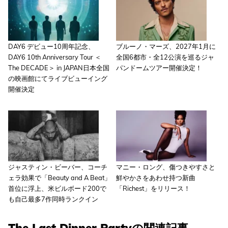
DAY6 デビュー10周年記念、
ブルーノ・マーズ、2027年1月に
DAY6 10th Anniversary Tour ＜
全国6都市・全12公演を巡るジャ
The DECADE＞ in JAPAN日本全国
パンドームツアー開催決定！
の映画館にてライブビューイング
開催決定
ジャスティン・ビーバー、コーチ
マニー・ロング、傷つきやすさと
ェラ効果で「Beauty and A Beat」
鮮やかさをあわせ持つ新曲
首位に浮上、米ビルボード200で
「Richest」をリリース！
も自己最多7作同時ランクイン
The Last Dinner Partyの関連記事