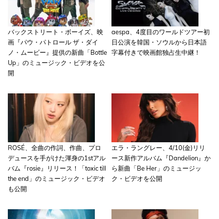
バックストリート・ボーイズ、映
aespa、4度目のワールドツアー初
画『パウ・パトロール ザ・ダイ
日公演を韓国・ソウルから日本語
ノ・ムービー』提供の新曲「Bottle
字幕付きで映画館独占生中継！
Up」のミュージック・ビデオを公
開
ROSÉ、全曲の作詞、作曲、プロ
エラ・ラングレー、4/10(金)リリ
デュースを手がけた渾身の1stアル
ース新作アルバム『Dandelion』か
バム『rosie』リリース！「toxic till
ら新曲「Be Her」のミュージッ
the end」のミュージック・ビデオ
ク・ビデオを公開
も公開