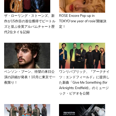
ザ・ローリング・ストーンズ、新
ROSE Encore Pop-up in
作が15作目の首位獲得でビートル
TOKYO‘one year of rosie’開催決
ズと並ぶ全英アルバムチャート歴
定！
代2位タイを記録
ベンソン・ブーン、待望の来日公
ワンリパブリック、『アークナイ
演の詳細が発表！10月に東京で一
ツ：エンドフィールド』に提供し
夜限り！
た新曲「Give Me Something (for
Arknights: Endfield)」のミュージ
ック・ビデオを公開