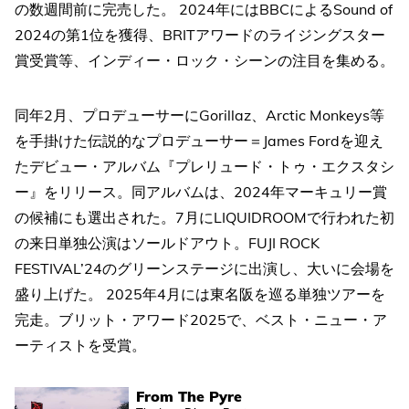
の数週間前に完売した。 2024年にはBBCによるSound of
2024の第1位を獲得、BRITアワードのライジングスター
賞受賞等、インディー・ロック・シーンの注目を集める。​
同年2月、プロデューサーにGorillaz、Arctic Monkeys等
を手掛けた伝説的なプロデューサー＝James Fordを迎え
た​デビュー・アルバム『プレリュード・トゥ・エクスタシ
ー』をリリース。同アルバムは、2024年マーキュリー賞
の​候補にも選出された。7月にLIQUIDROOMで行われた初
の来日単独公演はソールドアウト。FUJI ROCK
FESTIVAL’24のグリーンステージに出演し、大いに会場を
盛り上げた。 2025年4月には東名阪を巡る単独ツアー​を
完走。ブリット・アワード2025で、ベスト・ニュー・ア
ーティストを受賞。
From The Pyre