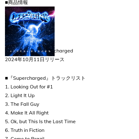
■商品情報
The Offspring / Supercharged
2024年10月11日リリース
■『Supercharged』トラックリスト
1. Looking Out for #1
2. Light It Up
3. The Fall Guy
4. Make It All Right
5. Ok, but This Is the Last Time
6. Truth in Fiction
7. Come to Brazil