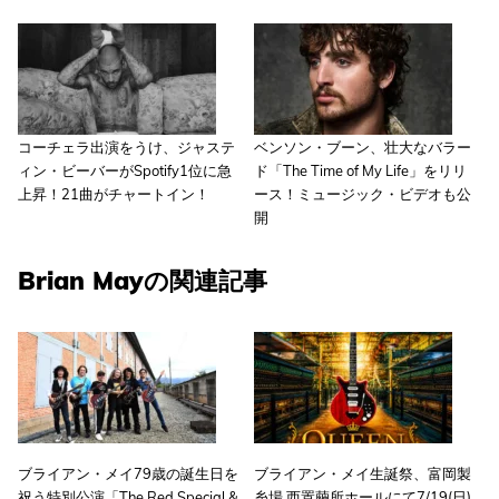
コーチェラ出演をうけ、ジャステ
ベンソン・ブーン、壮大なバラー
ィン・ビーバーがSpotify1位に急
ド「The Time of My Life」をリリ
上昇！21曲がチャートイン！
ース！ミュージック・ビデオも公
開
Brian Mayの関連記事
ブライアン・メイ79歳の誕生日を
ブライアン・メイ生誕祭、富岡製
祝う特別公演「The Red Special &
糸場 西置繭所ホールにて7/19(日)