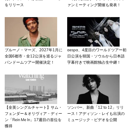
をリリース
ァンミーティング開催も発表！
ブルーノ・マーズ、2027年1月に
aespa、4度目のワールドツアー初
全国6都市・全12公演を巡るジャ
日公演を韓国・ソウルから日本語
パンドームツアー開催決定！
字幕付きで映画館独占生中継！
【全英シングルチャート】サム・
ソンバー、新曲「12 to 12」リリ
フェンダー＆オリヴィア・ディー
ース！アディソン・レイも出演の
ン「Rein Me In」17週目の首位を
ミュージック・ビデオを公開
獲得