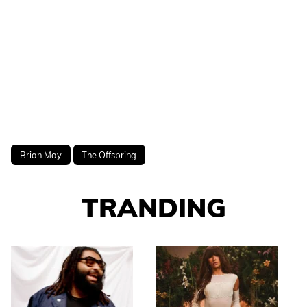
Brian May
The Offspring
TRANDING