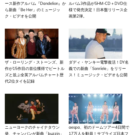
ース新作アルバム『Dandelion』か
ルバム3作品がSHM-CD＋DVD仕
ら新曲「Be Her」のミュージッ
様で発売決定！日本盤リリース企
ク・ビデオを公開
画第2弾。
ザ・ローリング・ストーンズ、新
ダディ・ヤンキー電撃復活！DY名
作が15作目の首位獲得でビートル
義での新曲「Sonríele」をリリー
ズと並ぶ全英アルバムチャート歴
ス！ミュージック・ビデオも公開
代2位タイを記録
ニューヨークのチャイナタウン
aespa、初のドームツアー4日間で
発、チャンパンが新曲「buzzin」
17万人を動員！サプライズ日本フ