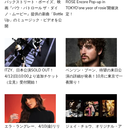
バックストリート・ボーイズ、映
ROSE Encore Pop-up in
画『パウ・パトロール ザ・ダイ
TOKYO‘one year of rosie’開催決
ノ・ムービー』提供の新曲「Bottle
定！
Up」のミュージック・ビデオを公
開
ITZY、日本公演SOLD OUT！
ベンソン・ブーン、待望の来日公
4/12(日)10:00より追加チケット
演の詳細が発表！10月に東京で一
（立見）受付開始！
夜限り！
エラ・ラングレー、4/10(金)リリ
ジェイ・チョウ、オリジナル・ア