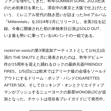
ファンを増やしてきた。昨年SUMMER SONIC 2023出演
のため初来日を果たし、滞在中の東京と大阪で仕上げたと
いう、ミレニアル世代の熱き思いが詰まった3rd アルバム
『Millennials』を2024年2月にリリースし、全英2位を記
録。今春に開催された初の単独来日公演はSOLD OUT、
いま最も勢いに乗っているUKバンドの一組である。
rockin'on sonicの第3弾追加アーティストとして1/4(土)出
演の THE SNUTS と共に発表されたのは、昨年デビュー
作が15周年を迎えた踊れるロックの最終兵器FRIENDLY
FIRES。1/5(日)には欧米ではアリーナ級の会場をソールド
アウトにするドリーム・ポップ・バンドCIGARETTES
AFTER SEX、そしてロッキング・オンとクリエイティブ
マンがプッシュするニューヨークの新星MONOBLOCが追
加となった。チケットは現在各プレイガイドにて発売中。