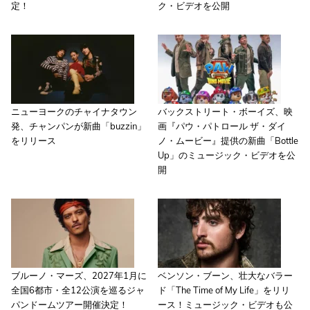
定！
ク・ビデオを公開
ニューヨークのチャイナタウン
バックストリート・ボーイズ、映
発、チャンパンが新曲「buzzin」
画『パウ・パトロール ザ・ダイ
をリリース
ノ・ムービー』提供の新曲「Bottle
Up」のミュージック・ビデオを公
開
ブルーノ・マーズ、2027年1月に
ベンソン・ブーン、壮大なバラー
全国6都市・全12公演を巡るジャ
ド「The Time of My Life」をリリ
パンドームツアー開催決定！
ース！ミュージック・ビデオも公