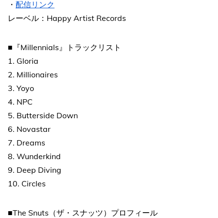
・
配信リンク
レーベル：Happy Artist Records
■『Millennials』トラックリスト
1. Gloria
2. Millionaires
3. Yoyo
4. NPC
5. Butterside Down
6. Novastar
7. Dreams
8. Wunderkind
9. Deep Diving
10. Circles
■The Snuts（ザ・スナッツ）プロフィール