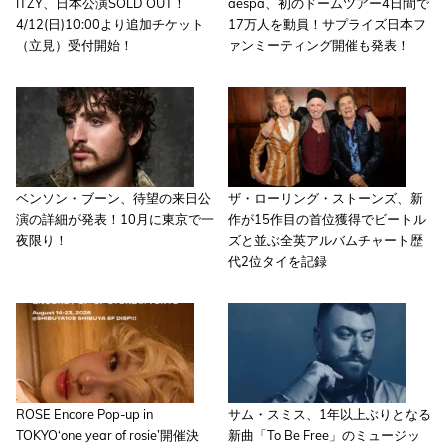
ITZY、日本公演SOLD OUT！
aespa、初のドームツアー4日間で
4/12(日)10:00より追加チケット
17万人を動員！サプライズ日本フ
（立見）受付開始！
ァンミーティング開催も発表！
ベンソン・ブーン、待望の来日公
ザ・ローリング・ストーンズ、新
演の詳細が発表！10月に東京で一
作が15作目の首位獲得でビートル
夜限り！
ズと並ぶ全英アルバムチャート歴
代2位タイを記録
ROSE Encore Pop-up in
サム・スミス、1年以上ぶりとなる
TOKYO‘one year of rosie’開催決
新曲「To Be Free」のミュージッ