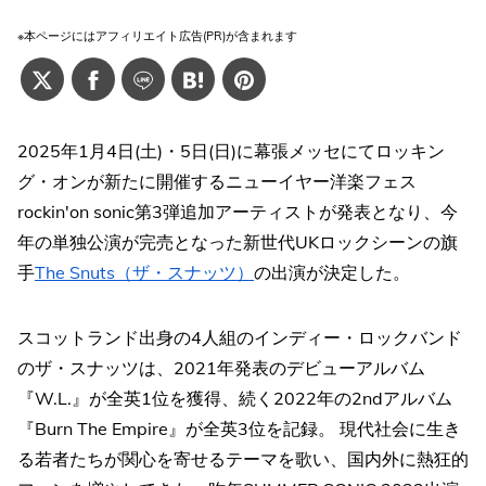
※本ページにはアフィリエイト広告(PR)が含まれます
2025年1月4日(土)・5日(日)に幕張メッセにてロッキン
グ・オンが新たに開催するニューイヤー洋楽フェス
rockin'on sonic第3弾追加アーティストが発表となり、今
年の単独公演が完売となった新世代UKロックシーンの旗
手
The Snuts（ザ・スナッツ）
の出演が決定した。
スコットランド出身の4人組のインディー・ロックバンド
のザ・スナッツは、2021年発表のデビューアルバム
『W.L.』が全英1位を獲得、続く2022年の2ndアルバム
『Burn The Empire』が全英3位を記録。 現代社会に生き
る若者たちが関心を寄せるテーマを歌い、国内外に熱狂的