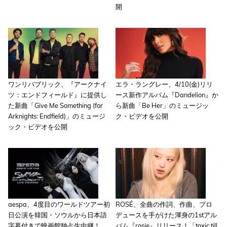
開
ワンリパブリック、『アークナイ
エラ・ラングレー、4/10(金)リリ
ツ：エンドフィールド』に提供し
ース新作アルバム『Dandelion』か
た新曲「Give Me Something (for
ら新曲「Be Her」のミュージッ
Arknights: Endfield)」のミュージ
ク・ビデオを公開
ック・ビデオを公開
aespa、4度目のワールドツアー初
ROSÉ、全曲の作詞、作曲、プロ
日公演を韓国・ソウルから日本語
デュースを手がけた渾身の1stアル
字幕付きで映画館独占生中継！
バム『rosie』リリース！「toxic till