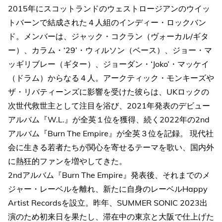
2015年にスコットランドのウェストロージアンのウイッ
トバーンで結成された４人組のインディー・ロックバン
ド。メンバーは、ジャック・コクラン（ヴォーカル/ギタ
ー）、カラム・‘29’・ウィルソン（ベース）、ジョー・マ
ッギリブレー（ギター）、ジョーダン・‘Joko’・マッケイ
（ドラム）からなる４人。アークティック・モンキーズや
ザ・リバティーンズに影響を受けた彼らは、UKロックの
次世代救世主として注目を浴び、2021年発表のデビュー
アルバム『W.L.』が全英１位を獲得、続く2022年の2nd
アルバム『Burn The Empire』が全英３位を記録。 現代社
会に生きる若者たちが関心を寄せるテーマを歌い、国内外
に熱狂的ファンを増やしてきた。
2ndアルバム『Burn The Empire』発表後、それまでのメ
ジャー・レーベルを離れ、新たに自身のレーベルHappy
Artist Recordsを設立。昨年、SUMMER SONIC 2023出
演のため初来日を果たし、滞在中の東京と大阪で仕上げた