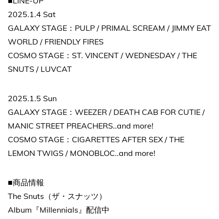
■LINE-UP
2025.1.4 Sat
GALAXY STAGE：PULP / PRIMAL SCREAM / JIMMY EAT
WORLD / FRIENDLY FIRES
COSMO STAGE：ST. VINCENT / WEDNESDAY / THE
SNUTS / LUVCAT
2025.1.5 Sun
GALAXY STAGE：WEEZER / DEATH CAB FOR CUTIE /
MANIC STREET PREACHERS..and more!
COSMO STAGE：CIGARETTES AFTER SEX / THE
LEMON TWIGS / MONOBLOC..and more!
■商品情報
The Snuts（ザ・スナッツ）
Album『Millennials』配信中