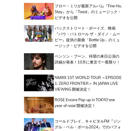
フロー・ミリが最新アルバム『Fine Ho,
Stay』から「Toast」のミュージック・
ビデオを公開
バックストリート・ボーイズ、映画
『パウ・パトロール ザ・ダイノ・ムー
ビー』提供の新曲「Bottle Up」のミュ
ージック・ビデオを公開
ベンソン・ブーン、待望の来日公演の
詳細が発表！10月に東京で一夜限り！
NMIXX 1ST WORLD TOUR ＜EPISODE
1: ZERO FRONTIER＞ IN JAPAN LIVE
VIEWING 開催決定！
ROSE Encore Pop-up in TOKYO‘one
year of rosie’開催決定！
コールドプレイ、キャピタルFM『ジン
グル・ベル・ボール2024』でのパフォ