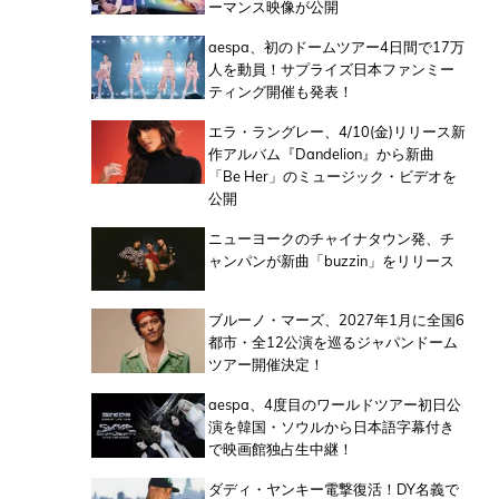
ーマンス映像が公開
aespa、初のドームツアー4日間で17万
人を動員！サプライズ日本ファンミー
ティング開催も発表！
エラ・ラングレー、4/10(金)リリース新
作アルバム『Dandelion』から新曲
「Be Her」のミュージック・ビデオを
公開
ニューヨークのチャイナタウン発、チ
ャンパンが新曲「buzzin」をリリース
ブルーノ・マーズ、2027年1月に全国6
都市・全12公演を巡るジャパンドーム
ツアー開催決定！
aespa、4度目のワールドツアー初日公
演を韓国・ソウルから日本語字幕付き
で映画館独占生中継！
ダディ・ヤンキー電撃復活！DY名義で