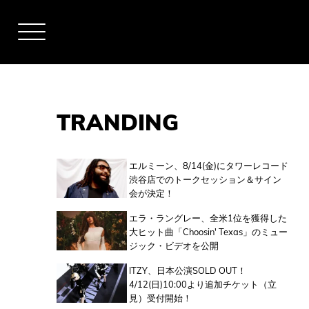
TRANDING
アーティスト
エルミーン、8/14(金)にタワーレコード
渋谷店でのトークセッション＆サイン
会が決定！
全米チャート
エラ・ラングレー、全米1位を獲得した
大ヒット曲「Choosin' Texas」のミュー
ジック・ビデオを公開
全英チャート
ITZY、日本公演SOLD OUT！
4/12(日)10:00より追加チケット（立
見）受付開始！