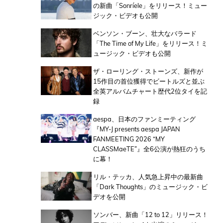
の新曲「Sonríele」をリリース！ミュー
ジック・ビデオも公開
ベンソン・ブーン、壮大なバラード
「The Time of My Life」をリリース！ミ
ュージック・ビデオも公開
ザ・ローリング・ストーンズ、新作が
15作目の首位獲得でビートルズと並ぶ
全英アルバムチャート歴代2位タイを記
録
aespa、日本のファンミーティング
『MY-J presents aespa JAPAN
FANMEETING 2026 “MY
CLASSMaeTE”』全6公演が熱狂のうち
に幕！
リル・テッカ、人気急上昇中の最新曲
「Dark Thoughts」のミュージック・ビ
デオを公開
ソンバー、新曲「12 to 12」リリース！