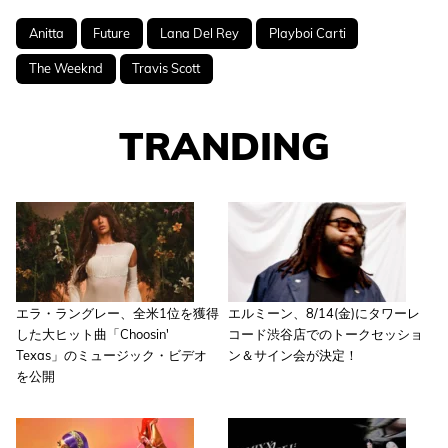
Anitta
Future
Lana Del Rey
Playboi Carti
The Weeknd
Travis Scott
TRANDING
エラ・ラングレー、全米1位を獲得
エルミーン、8/14(金)にタワーレ
した大ヒット曲「Choosin'
コード渋谷店でのトークセッショ
Texas」のミュージック・ビデオ
ン＆サイン会が決定！
を公開