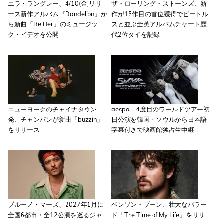
エラ・ラングレー、4/10(金)リリ
ザ・ローリング・ストーンズ、新
ース新作アルバム『Dandelion』か
作が15作目の首位獲得でビートル
ら新曲「Be Her」のミュージッ
ズと並ぶ全英アルバムチャート歴
ク・ビデオを公開
代2位タイを記録
ニューヨークのチャイナタウン
aespa、4度目のワールドツアー初
発、チャンパンが新曲「buzzin」
日公演を韓国・ソウルから日本語
をリリース
字幕付きで映画館独占生中継！
ブルーノ・マーズ、2027年1月に
ベンソン・ブーン、壮大なバラー
全国6都市・全12公演を巡るジャ
ド「The Time of My Life」をリリ