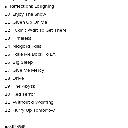
9. Reflections Laughing
10. Enjoy The Show
11. Given Up On Me
12. I Can't Wait To Get There
13. Timeless
14. Niagara Falls
15. Take Me Back To LA
16. Big Sleep
17. Give Me Mercy
18. Drive
19. The Abyss
20. Red Terror
21. Without a Warning
22. Hurry Up Tomorrow
■公開情報