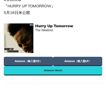
『HURRY UP TOMORROW』
5月16日米公開
Hurry Up Tomorrow
The Weeknd
Amazon（輸入盤CD）
Amazon（輸入盤LP）
Amazon Music