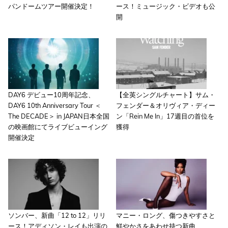
パンドームツアー開催決定！
ース！ミュージック・ビデオも公
開
DAY6 デビュー10周年記念、
【全英シングルチャート】サム・
DAY6 10th Anniversary Tour ＜
フェンダー＆オリヴィア・ディー
The DECADE＞ in JAPAN日本全国
ン「Rein Me In」17週目の首位を
の映画館にてライブビューイング
獲得
開催決定
ソンバー、新曲「12 to 12」リリ
マニー・ロング、傷つきやすさと
ース！アディソン・レイも出演の
鮮やかさをあわせ持つ新曲