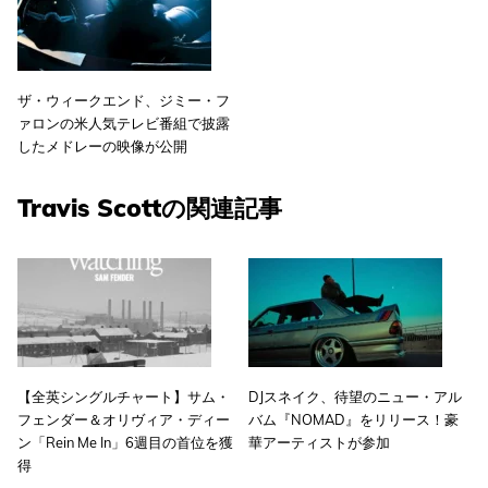
ザ・ウィークエンド、ジミー・フ
ァロンの米人気テレビ番組で披露
したメドレーの映像が公開
Travis Scottの関連記事
【全英シングルチャート】サム・
DJスネイク、待望のニュー・アル
フェンダー＆オリヴィア・ディー
バム『NOMAD』をリリース！豪
ン「Rein Me In」6週目の首位を獲
華アーティストが参加
得