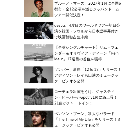
ブルーノ・マーズ、2027年1月に全国6
都市・全12公演を巡るジャパンドーム
ツアー開催決定！
aespa、4度目のワールドツアー初日公
演を韓国・ソウルから日本語字幕付き
で映画館独占生中継！
【全英シングルチャート】サム・フェ
ンダー＆オリヴィア・ディーン「Rein
Me In」17週目の首位を獲得
ソンバー、新曲「12 to 12」リリース！
アディソン・レイも出演のミュージッ
ク・ビデオを公開
コーチェラ出演をうけ、ジャスティ
ン・ビーバーがSpotify1位に急上昇！
21曲がチャートイン！
ベンソン・ブーン、壮大なバラード
「The Time of My Life」をリリース！ミ
ュージック・ビデオも公開