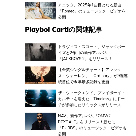
アニッタ、2025年1曲目となる新曲
「Romeo」のミュージック・ビデオを
公開
Playboi Cartiの関連記事
トラヴィス・スコット、ジャックボー
イズと2作目の新作アルバム
『JACKBOYS 2』をリリース！
【全英シングルチャート】アレック
ス・ウォーレン、「Ordinary」が9週連
続首位で今年最多記録を更新
ザ・ウィークエンド、プレイボーイ・
カルティを迎えた「Timeless」にドー
チが参加したリミックスがリリース
NAV、新作アルバム『OMW2
REXDALE』をリリース！新たに
「BURBS」のミュージック・ビデオも
公開