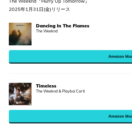
The Weeknd『Hurry Up Tomorrow』
2025年1月31日(金)リリース
Dancing In The Flames
The Weeknd
Amazon Mus
Timeless
The Weeknd & Playboi Carti
Amazon Mus