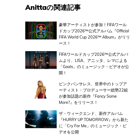
Anittaの関連記事
豪華アーティストが参加！FIFAワール
ドカップ2026™公式アルバム『Official
FIFA World Cup 2026™ Album』がリリ
ース！
FIFAワールドカップ2026™公式アルバ
ムより、LISA、アニッタ、レマによる
「Goals」のミュージック・ビデオが公
開！
ピンクパンサレス、世界中のトップア
ーティスト・プロデューサー総勢22組
が参加話題の新作『Fancy Some
More?』をリリース！
ザ・ウィークエンド、新作アルバム
『HURRY UP TOMORROW』から新た
に「Cry For Me」のミュージック・ビ
デオを公開