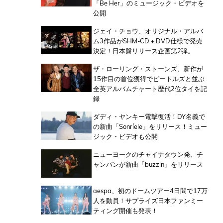
「Be Her」のミュージック・ビデオを
公開
ジェイ・チョウ、オリジナル・アルバ
ム3作品がSHM-CD＋DVD仕様で発売
決定！日本盤リリース企画第2弾。
ザ・ローリング・ストーンズ、新作が
15作目の首位獲得でビートルズと並ぶ
全英アルバムチャート歴代2位タイを記
録
ダディ・ヤンキー電撃復活！DY名義で
の新曲「Sonríele」をリリース！ミュー
ジック・ビデオも公開
ニューヨークのチャイナタウン発、チ
ャンパンが新曲「buzzin」をリリース
aespa、初のドームツアー4日間で17万
人を動員！サプライズ日本ファンミー
ティング開催も発表！