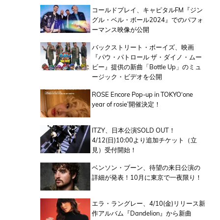
コールドプレイ、キャピタルFM『ジン
グル・ベル・ボール2024』でのパフォ
ーマンス映像が公開
バックストリート・ボーイズ、映画
『パウ・パトロール ザ・ダイノ・ムー
ビー』提供の新曲「Bottle Up」のミュ
ージック・ビデオを公開
ROSE Encore Pop-up in TOKYO‘one
year of rosie’開催決定！
ITZY、日本公演SOLD OUT！
4/12(日)10:00より追加チケット（立
見）受付開始！
ベンソン・ブーン、待望の来日公演の
詳細が発表！10月に東京で一夜限り！
エラ・ラングレー、4/10(金)リリース新
作アルバム『Dandelion』から新曲