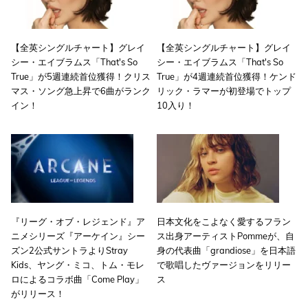
【全英シングルチャート】グレイ
【全英シングルチャート】グレイ
シー・エイブラムス「That's So
シー・エイブラムス「That's So
True」が5週連続首位獲得！クリス
True」が4週連続首位獲得！ケンド
マス・ソング急上昇で6曲がランク
リック・ラマーが初登場でトップ
イン！
10入り！
『リーグ・オブ・レジェンド』ア
日本文化をこよなく愛するフラン
ニメシリーズ『アーケイン』シー
ス出身アーティストPommeが、自
ズン2公式サントラよりStray
身の代表曲「grandiose」を日本語
Kids、ヤング・ミコ、トム・モレ
で歌唱したヴァージョンをリリー
ロによるコラボ曲「Come Play」
ス
がリリース！