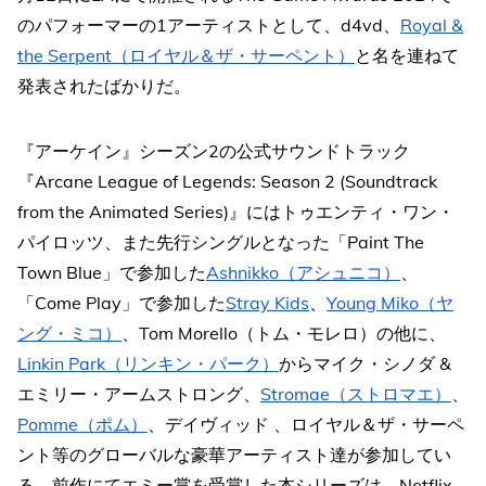
のパフォーマーの1アーティストとして、d4vd、
Royal &
the Serpent（ロイヤル＆ザ・サーペント）
と名を連ねて
発表されたばかりだ。
『アーケイン』シーズン2の公式サウンドトラック
『Arcane League of Legends: Season 2 (Soundtrack
from the Animated Series)』にはトゥエンティ・ワン・
パイロッツ、また先行シングルとなった「Paint The
Town Blue」で参加した
Ashnikko（アシュニコ）
、
「Come Play」で参加した
Stray Kids
、
Young Miko（ヤ
ング・ミコ）
、Tom Morello（トム・モレロ）の他に、
Linkin Park（リンキン・パーク）
からマイク・シノダ &
エミリー・アームストロング、
Stromae（ストロマエ）
、
Pomme（ポム）
、デイヴィッド 、ロイヤル＆ザ・サーペ
ント等のグローバルな豪華アーティスト達が参加してい
る。前作にてエミー賞を受賞した本シリーズは、Netflix