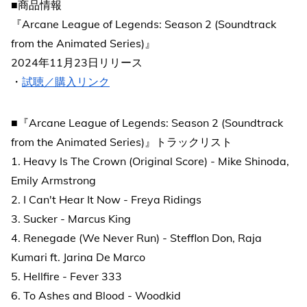
■商品情報
『Arcane League of Legends: Season 2 (Soundtrack
from the Animated Series)』
2024年11月23日リリース
・
試聴／購入リンク
■『Arcane League of Legends: Season 2 (Soundtrack
from the Animated Series)』トラックリスト
1. Heavy Is The Crown (Original Score) - Mike Shinoda,
Emily Armstrong
2. I Can't Hear It Now - Freya Ridings
3. Sucker - Marcus King
4. Renegade (We Never Run) - Stefflon Don, Raja
Kumari ft. Jarina De Marco
5. Hellfire - Fever 333
6. To Ashes and Blood - Woodkid