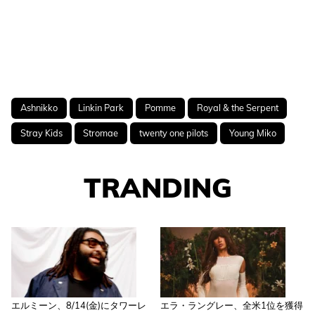
Ashnikko
Linkin Park
Pomme
Royal & the Serpent
Stray Kids
Stromae
twenty one pilots
Young Miko
TRANDING
エルミーン、8/14(金)にタワーレ
エラ・ラングレー、全米1位を獲得