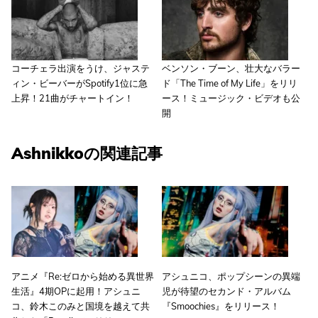
コーチェラ出演をうけ、ジャステ
ベンソン・ブーン、壮大なバラー
ィン・ビーバーがSpotify1位に急
ド「The Time of My Life」をリリ
上昇！21曲がチャートイン！
ース！ミュージック・ビデオも公
開
Ashnikkoの関連記事
アニメ『Re:ゼロから始める異世界
アシュニコ、ポップシーンの異端
生活』4期OPに起用！アシュニ
児が待望のセカンド・アルバム
コ、鈴木このみと国境を越えて共
『Smoochies』をリリース！