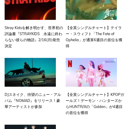
Stray Kidsを解き明かす、世界初の
【全英シングルチャート】テイラ
評論書『STRAYKIDS 永遠に終わ
ー・スウィフト「The Fate of
らない彼らの物語』2/16(月)発売
Ophelia」が通算6週目の首位を獲
決定
得
DJスネイク、待望のニュー・アル
【全英シングルチャート】KPOPガ
バム『NOMAD』をリリース！豪
ールズ！デーモン・ハンターズか
華アーティストが参加
らHUNTR/Xの「Golden」が4週目
の首位を獲得