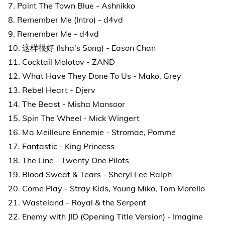
7. Paint The Town Blue - Ashnikko
8. Remember Me (Intro) - d4vd
9. Remember Me - d4vd
10. 这样很好 (Isha's Song) - Eason Chan
11. Cocktail Molotov - ZAND
12. What Have They Done To Us - Mako, Grey
13. Rebel Heart - Djerv
14. The Beast - Misha Mansoor
15. Spin The Wheel - Mick Wingert
16. Ma Meilleure Ennemie - Stromae, Pomme
17. Fantastic - King Princess
18. The Line - Twenty One Pilots
19. Blood Sweat & Tears - Sheryl Lee Ralph
20. Come Play - Stray Kids, Young Miko, Tom Morello
21. Wasteland - Royal & the Serpent
22. Enemy with JID (Opening Title Version) - Imagine