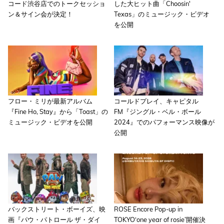
コード渋谷店でのトークセッショ
した大ヒット曲「Choosin'
ン＆サイン会が決定！
Texas」のミュージック・ビデオ
を公開
フロー・ミリが最新アルバム
コールドプレイ、キャピタル
『Fine Ho, Stay』から「Toast」の
FM『ジングル・ベル・ボール
ミュージック・ビデオを公開
2024』でのパフォーマンス映像が
公開
バックストリート・ボーイズ、映
ROSE Encore Pop-up in
画『パウ・パトロール ザ・ダイ
TOKYO‘one year of rosie’開催決