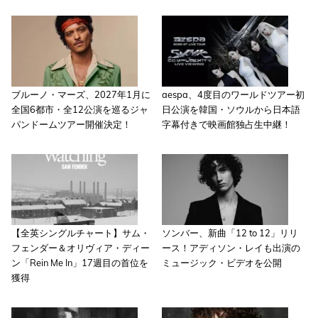
ブルーノ・マーズ、2027年1月に
aespa、4度目のワールドツアー初
全国6都市・全12公演を巡るジャ
日公演を韓国・ソウルから日本語
パンドームツアー開催決定！
字幕付きで映画館独占生中継！
【全英シングルチャート】サム・
ソンバー、新曲「12 to 12」リリ
フェンダー＆オリヴィア・ディー
ース！アディソン・レイも出演の
ン「Rein Me In」17週目の首位を
ミュージック・ビデオを公開
獲得