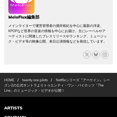
MeloFlux編集部
メインライターで運営管理者の酒井裕紀を中心に最新の洋楽、
KPOPなど世界の音楽の情報を中心にお届け。主にレーベルやア
ーティストに関連したプレスリリースやランキング、ミュージッ
ク・ビデオ等の映像公開、来日公演情報などを発信しています。
/
/
HOME
twenty one pilots
Netflixシリーズ『アーケイン』シー
ズン2の公式サントラよりトゥエンティ・ワン・パイロッツ「The
Line」のミュージック・ビデオが公開！
ARTISTS