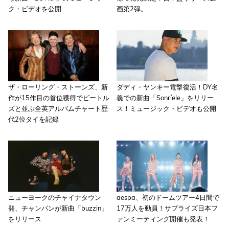
ク・ビデオを公開
画第2弾。
ザ・ローリング・ストーンズ、新
ダディ・ヤンキー電撃復活！DY名
作が15作目の首位獲得でビートル
義での新曲「Sonríele」をリリー
ズと並ぶ全英アルバムチャート歴
ス！ミュージック・ビデオも公開
代2位タイを記録
ニューヨークのチャイナタウン
aespa、初のドームツアー4日間で
発、チャンパンが新曲「buzzin」
17万人を動員！サプライズ日本フ
をリリース
ァンミーティング開催も発表！