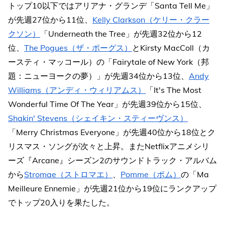
トップ10以下ではアリアナ・グランデ「Santa Tell Me」
が先週27位から11位、
Kelly Clarkson（ケリー・クラー
クソン）
「Underneath the Tree」が先週32位から12
位、
The Pogues（ザ・ポーグス）
とKirsty MacColl（カ
ースティ・マッコール）の「Fairytale of New York（邦
題：ニューヨークの夢）」が先週34位から13位、
Andy
Williams（アンディ・ウィリアムス）
「It's The Most
Wonderful Time Of The Year」が先週39位から15位、
Shakin' Stevens（シェイキン・スティーヴンス）
「Merry Christmas Everyone」が先週40位から18位とク
リスマス・ソングが次々と上昇。またNetflixアニメシリ
ーズ『Arcane』シーズン2のサウンドトラック・アルバム
から
Stromae（ストロマエ）
、
Pomme（ポム）
の「Ma
Meilleure Ennemie」が先週21位から19位にランクアップ
でトップ20入りを果たした。