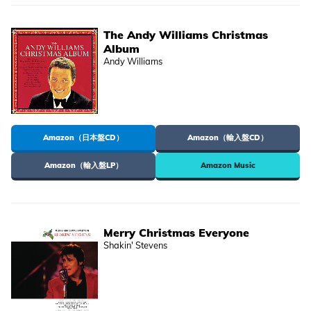
The Andy Williams Christmas
Album
Andy Williams
Amazon（日本盤CD）
Amazon（輸入盤CD）
Amazon（輸入盤LP）
Amazon Music
Merry Christmas Everyone
Shakin' Stevens