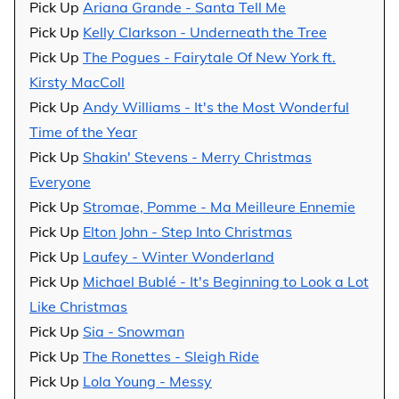
Pick Up
Ariana Grande - Santa Tell Me
Pick Up
Kelly Clarkson - Underneath the Tree
Pick Up
The Pogues - Fairytale Of New York ft.
Kirsty MacColl
Pick Up
Andy Williams - It's the Most Wonderful
Time of the Year
Pick Up
Shakin' Stevens - Merry Christmas
Everyone
Pick Up
Stromae, Pomme - Ma Meilleure Ennemie
Pick Up
Elton John - Step Into Christmas
Pick Up
Laufey - Winter Wonderland
Pick Up
Michael Bublé - It's Beginning to Look a Lot
Like Christmas
Pick Up
Sia - Snowman
Pick Up
The Ronettes - Sleigh Ride
Pick Up
Lola Young - Messy