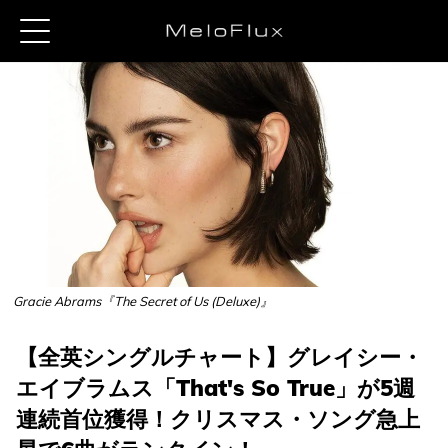
Gracie Abrams『The Secret of Us (Deluxe)』
【全英シングルチャート】グレイシー・
エイブラムス「That's So True」が5週
連続首位獲得！クリスマス・ソング急上