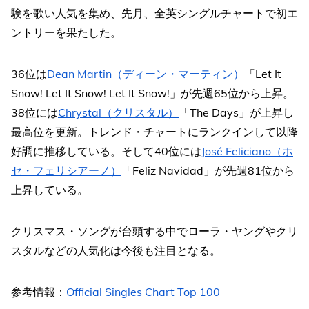
験を歌い人気を集め、先月、全英シングルチャートで初エ
ントリーを果たした。
36位は
Dean Martin（ディーン・マーティン）
「Let It
Snow! Let It Snow! Let It Snow!」が先週65位から上昇。
38位には
Chrystal（クリスタル）
「The Days」が上昇し
最高位を更新。トレンド・チャートにランクインして以降
好調に推移している。そして40位には
José Feliciano（ホ
セ・フェリシアーノ）
「Feliz Navidad」が先週81位から
上昇している。
クリスマス・ソングが台頭する中でローラ・ヤングやクリ
スタルなどの人気化は今後も注目となる。
参考情報：
Official Singles Chart Top 100