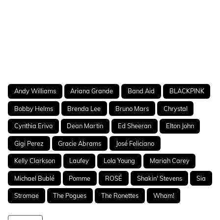
Andy Williams
Ariana Grande
Band Aid
BLACKPINK
Bobby Helms
Brenda Lee
Bruno Mars
Chrystal
Cynthia Erivo
Dean Martin
Ed Sheeran
Elton John
Gigi Perez
Gracie Abrams
José Feliciano
Kelly Clarkson
Laufey
Lola Young
Mariah Carey
Michael Bublé
Pomme
ROSÉ
Shakin' Stevens
Sia
Stromae
The Pogues
The Ronettes
Wham!