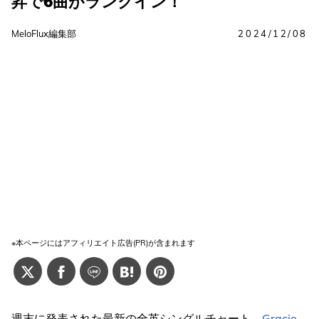
昇で6曲がランクイン！
MeloFlux編集部
2024/12/08
※本ページにはアフィリエイト広告(PR)が含まれます
週末に発表された最新の全英シングルチャート、
Gracie