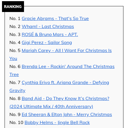
RANKING
No. 1
Gracie Abrams - That's So True
No. 2
Wham! - Last Christmas
No. 3
ROSÉ & Bruno Mars - APT.
No. 4
Gigi Perez - Sailor Song
No. 5
Mariah Carey - All I Want For Christmas Is
You
No. 6
Brenda Lee - Rockin' Around The Christmas
Tree
No. 7
Cynthia Erivo ft. Ariana Grande - Defying
Gravity
No. 8
Band Aid - Do They Know It’s Christmas?
(2024 Ultimate Mix / 40th Anniversary)
No. 9
Ed Sheeran & Elton John - Merry Christmas
No. 10
Bobby Helms - Jingle Bell Rock