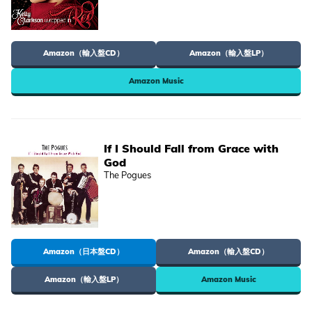
Amazon（輸入盤CD）
Amazon（輸入盤LP）
Amazon Music
If I Should Fall from Grace with
God
The Pogues
Amazon（日本盤CD）
Amazon（輸入盤CD）
Amazon（輸入盤LP）
Amazon Music