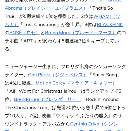
Abrams（グレイシー・エイブラムス）
「That's So
True」が5週連続で1位を獲得した。2位は
WHAM!（ワ
ム！）
「Last Christmas」が急上昇。3位は
BLACKPINK
の
ROSÉ（ロゼ）
と
Bruno Mars（ブルーノ・マーズ）
のコ
ラボ曲「APT.」が変わらず5週連続3位をキープしてい
る。
ニュージャージー生まれ、フロリダ出身のシンガーソング
ライター、
Gigi Perez（ジジ・ペレス）
「Sailor Song」
は4位に後退。
Mariah Carey（マライア・キャリー）
「All I Want For Christmas Is You」はランクアップで5
位。
Brenda Lee（ブレンダ・リー）
「Rockin' Around
The Christmas Tree」は先週20位から急上昇で6位とトッ
プ10入り。7位は映画『ウィキッド ふたりの魔女』のサ
ウンドトラック・アルバムから
Cynthia Erivo（シンシ