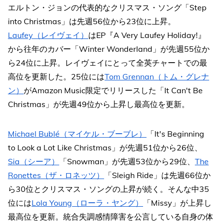
エルトン・ジョンの代表的なクリスマス・ソング「Step
into Christmas」は先週56位から23位に上昇。
Laufey（レイヴェイ）
はEP『A Very Laufey Holiday!』
から往年のカバー「Winter Wonderland」が先週55位か
ら24位に上昇。レイヴェイにとって全英チャートでの最
高位を更新した。25位には
Tom Grennan（トム・グレナ
ン）
がAmazon Music限定でリリースした「It Can't Be
Christmas」が先週49位から上昇し最高位を更新。
Michael Bublé（マイケル・ブーブレ）
「It's Beginning
to Look a Lot Like Christmas」が先週51位から26位、
Sia（シーア）
「Snowman」が先週53位から29位、
The
Ronettes（ザ・ロネッツ）
「Sleigh Ride」は先週66位か
ら30位とクリスマス・ソングの上昇が続く。そんな中35
位には
Lola Young（ローラ・ヤング）
「Missy」が上昇し
最高位を更新。統合失調感情障害を公言している自身の体