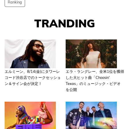
Ranking
TRANDING
エルミーン、8/14(金)にタワーレ
エラ・ラングレー、全米1位を獲得
コード渋谷店でのトークセッショ
した大ヒット曲「Choosin'
ン＆サイン会が決定！
Texas」のミュージック・ビデオ
を公開