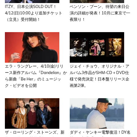
ITZY、日本公演SOLD OUT！
ベンソン・ブーン、待望の来日公
4/12(日)10:00より追加チケット
演の詳細が発表！10月に東京で一
（立見）受付開始！
夜限り！
エラ・ラングレー、4/10(金)リリ
ジェイ・チョウ、オリジナル・ア
ース新作アルバム『Dandelion』か
ルバム3作品がSHM-CD＋DVD仕
ら新曲「Be Her」のミュージッ
様で発売決定！日本盤リリース企
ク・ビデオを公開
画第2弾。
ザ・ローリング・ストーンズ、新
ダディ・ヤンキー電撃復活！DY名