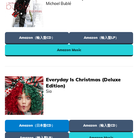
Michael Bublé
Amazon（輸入盤CD）
Amazon（輸入盤LP）
Amazon Music
Everyday Is Christmas (Deluxe
Edition)
Sia
Amazon（日本盤CD）
Amazon（輸入盤CD）
Amazon（輸入盤LP）
Amazon Music