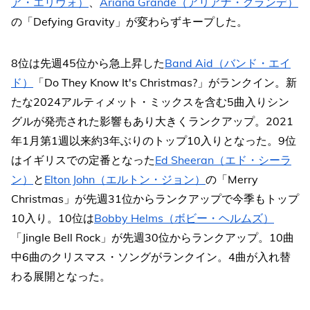
ア・エリヴォ）
、
Ariana Grande（アリアナ・グランデ）
の「Defying Gravity」が変わらずキープした。
8位は先週45位から急上昇した
Band Aid（バンド・エイ
ド）
「Do They Know It's Christmas?」がランクイン。新
たな2024アルティメット・ミックスを含む5曲入りシン
グルが発売された影響もあり大きくランクアップ。2021
年1月第1週以来約3年ぶりのトップ10入りとなった。9位
はイギリスでの定番となった
Ed Sheeran（エド・シーラ
ン）
と
Elton John（エルトン・ジョン）
の「Merry
Christmas」が先週31位からランクアップで今季もトップ
10入り。10位は
Bobby Helms（ボビー・ヘルムズ）
「Jingle Bell Rock」が先週30位からランクアップ。10曲
中6曲のクリスマス・ソングがランクイン。4曲が入れ替
わる展開となった。