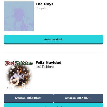
The Days
Chrystal
Amazon Music
Feliz Navidad
José Feliciano
Amazon（輸入盤CD）
Amazon（輸入盤LP）