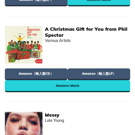
A Christmas Gift for You from Phil
Spector
Various Artists
Amazon（輸入盤CD）
Amazon（輸入盤LP）
Amazon Music
Messy
Lola Young