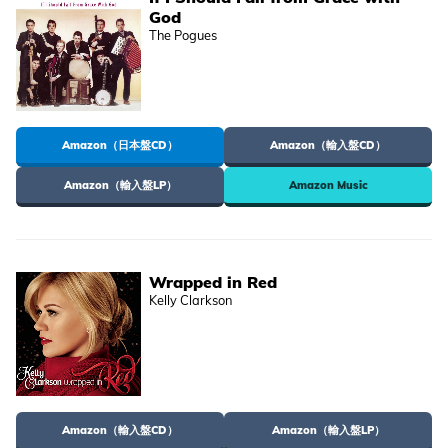
God
The Pogues
Amazon（日本盤CD）
Amazon（輸入盤CD）
Amazon（輸入盤LP）
Amazon Music
Wrapped in Red
Kelly Clarkson
Amazon（輸入盤CD）
Amazon（輸入盤LP）