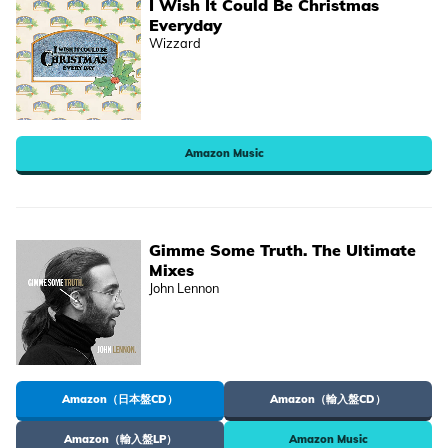
I Wish It Could Be Christmas
Everyday
Wizzard
Amazon Music
Gimme Some Truth. The Ultimate
Mixes
John Lennon
Amazon（日本盤CD）
Amazon（輸入盤CD）
Amazon（輸入盤LP）
Amazon Music