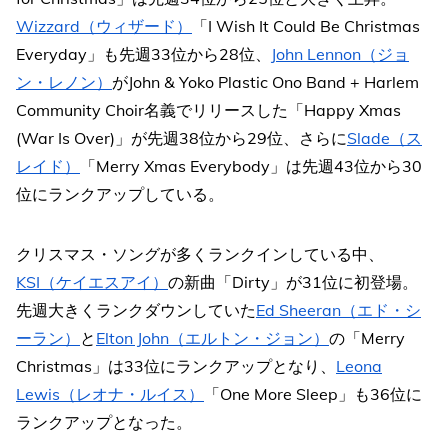
Wizzard（ウィザード）
「I Wish It Could Be Christmas
Everyday」も先週33位から28位、
John Lennon（ジョ
ン・レノン）
がJohn & Yoko Plastic Ono Band + Harlem
Community Choir名義でリリースした「Happy Xmas
(War Is Over)」が先週38位から29位、さらに
Slade（ス
レイド）
「Merry Xmas Everybody」は先週43位から30
位にランクアップしている。
クリスマス・ソングが多くランクインしている中、
KSI（ケイエスアイ）
の新曲「Dirty」が31位に初登場。
先週大きくランクダウンしていた
Ed Sheeran（エド・シ
ーラン）
と
Elton John（エルトン・ジョン）
の「Merry
Christmas」は33位にランクアップとなり、
Leona
Lewis（レオナ・ルイス）
「One More Sleep」も36位に
ランクアップとなった。