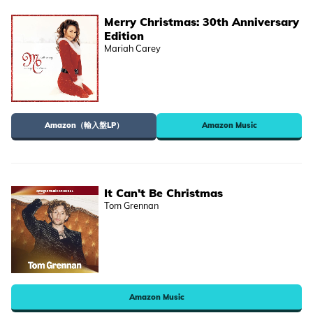
Merry Christmas: 30th Anniversary
Edition
Mariah Carey
Amazon（輸入盤LP）
Amazon Music
It Can't Be Christmas
Tom Grennan
Amazon Music