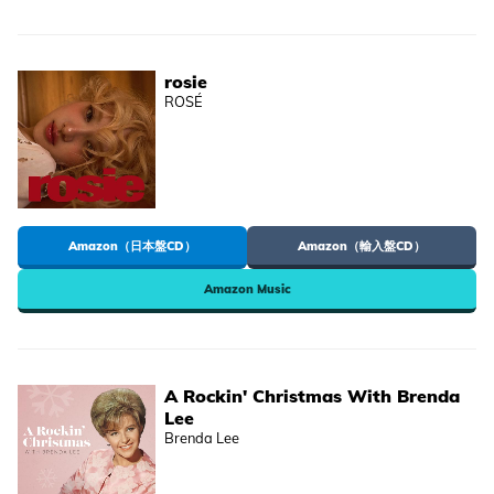
rosie
ROSÉ
Amazon（日本盤CD）
Amazon（輸入盤CD）
Amazon Music
A Rockin' Christmas With Brenda
Lee
Brenda Lee