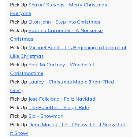
Pick Up
Shakin' Stevens - Merry Christmas
Everyone
Pick Up
Elton John - Step Into Christmas
Pick Up
Sabrina Carpenter - A Nonsense
Christmas
Pick Up
Michael Bublé - It's Beginning to Look a Lot
Like Christmas
Pick Up
Paul McCartney - Wonderful
Christmastime
Pick Up
Laufey - Christmas Magic (From "Red
One")
Pick Up
José Feliciano - Feliz Navidad
Pick Up
The Ronettes - Sleigh Ride
Pick Up
Sia - Snowman
Pick Up
Dean Martin - Let It Snow! Let It Snow! Let
It Snow!