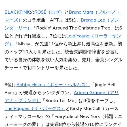
BLACKPINK
の
ROSÉ（ロゼ）
と
Bruno Mars（ブルーノ・
マーズ）
のコラボ曲「APT.」は5位、
Brenda Lee（ブレ
ンダ・リー）
「Rockin' Around The Christmas Tree」は6
位とそれぞれ後退し、7位には
Lola Young（ローラ・ヤン
グ）
「Missy」が先週11位から急上昇し最高位を更新。初
のトップ10入りを果たした。統合失調感情障害を公言し
ている自身の体験を歌い人気を集め、先月、全英シングル
チャートで初エントリーを果たした。
8位は
Bobby Helms（ボビー・ヘルムズ）
「Jingle Bell
Rock」が先週からランクダウン。
Ariana Grande（アリ
アナ・グランデ）
「Santa Tell Me」は9位をキープし、
The Pogues（ザ・ポーグス）
とKirsty MacColl（カース
ティ・マッコール）の「Fairytale of New York（邦題：ニ
ューヨークの夢）」は先週8位から後退の10位にランクイ