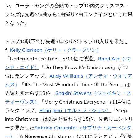
ン。ローラ・ヤングの台頭でトップ10内のクリスマス・
ソングは先週の8曲から1曲減り7曲ランクインという結果
となった。
トップ10以下では先週9年ぶりのトップ10入りを果たし
た
Kelly Clarkson（ケリー・クラークソン）
「Underneath the Tree」が11位に後退。
Band Aid（バ
ンド・エイド）
「Do They Know It's Christmas?」が12
位にランクアップ、
Andy Williams（アンディ・ウィリア
ムス）
「It's The Most Wonderful Time Of The Year」は
先週と変わらず13位、
Shakin' Stevens（シェイキン・ス
ティーヴンス）
「Merry Christmas Everyone」は14位に
ランクアップ、
Elton John（エルトン・ジョン）
「Step
into Christmas」は先週と変わらず15位、先週リエントリ
ーを果たした
Sabrina Carpenter（サブリナ・カーペンタ
ー）
「A Nonsense Christmas」は16にランクアップで最