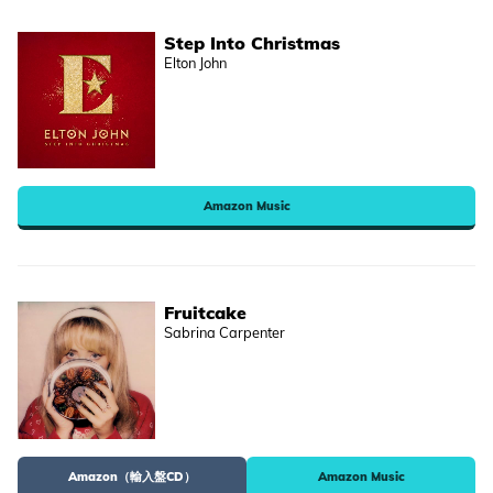
Step Into Christmas
Elton John
Amazon Music
Fruitcake
Sabrina Carpenter
Amazon（輸入盤CD）
Amazon Music