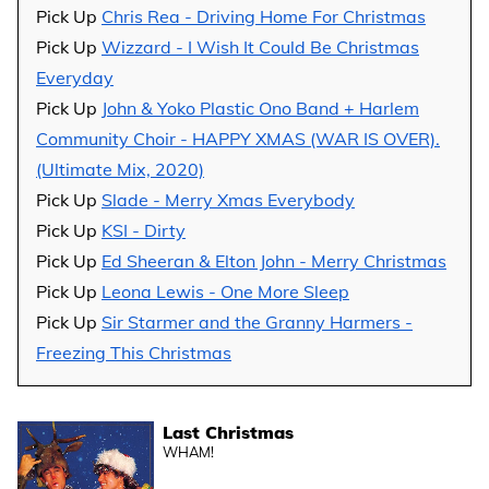
Pick Up
Chris Rea - Driving Home For Christmas
Pick Up
Wizzard - I Wish It Could Be Christmas
Everyday
Pick Up
John & Yoko Plastic Ono Band + Harlem
Community Choir - HAPPY XMAS (WAR IS OVER).
(Ultimate Mix, 2020)
Pick Up
Slade - Merry Xmas Everybody
Pick Up
KSI - Dirty
Pick Up
Ed Sheeran & Elton John - Merry Christmas
Pick Up
Leona Lewis - One More Sleep
Pick Up
Sir Starmer and the Granny Harmers -
Freezing This Christmas
Last Christmas
WHAM!