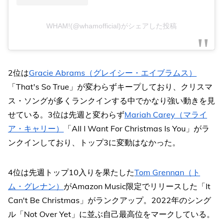
WHAM!(@whamofficial)がシェアした投稿
2位は
Gracie Abrams（グレイシー・エイブラムス）
「That's So True」が変わらずキープしており、クリスマ
ス・ソングが多くランクインする中でかなり強い動きを見
せている。3位は先週と変わらず
Mariah Carey（マライ
ア・キャリー）
「All I Want For Christmas Is You」がラ
ンクインしており、トップ3に変動はなかった。
4位は先週トップ10入りを果たした
Tom Grennan（ト
ム・グレナン）
がAmazon Music限定でリリースした「It
Can't Be Christmas」がランクアップ。2022年のシング
ル「Not Over Yet」に並ぶ自己最高位をマークしている。