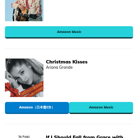
Amazon Music
Christmas Kisses
Ariana Grande
Amazon（日本盤CD）
Amazon Music
If I Should Fall from Grace with