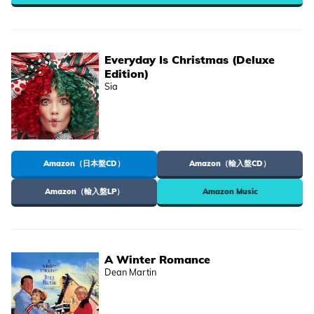
Everyday Is Christmas (Deluxe
Edition)
Sia
Amazon（日本盤CD）
Amazon（輸入盤CD）
Amazon（輸入盤LP）
Amazon Music
A Winter Romance
Dean Martin