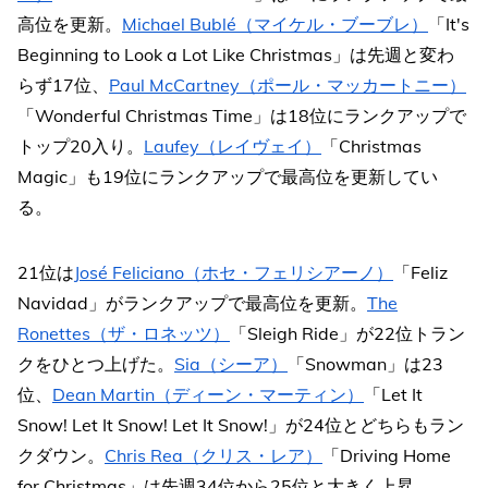
高位を更新。
Michael Bublé（マイケル・ブーブレ）
「It's
Beginning to Look a Lot Like Christmas」は先週と変わ
らず17位、
Paul McCartney（ポール・マッカートニー）
「Wonderful Christmas Time」は18位にランクアップで
トップ20入り。
Laufey（レイヴェイ）
「Christmas
Magic」も19位にランクアップで最高位を更新してい
る。
21位は
José Feliciano（ホセ・フェリシアーノ）
「Feliz
Navidad」がランクアップで最高位を更新。
The
Ronettes（ザ・ロネッツ）
「Sleigh Ride」が22位トラン
クをひとつ上げた。
Sia（シーア）
「Snowman」は23
位、
Dean Martin（ディーン・マーティン）
「Let It
Snow! Let It Snow! Let It Snow!」が24位とどちらもラン
クダウン。
Chris Rea（クリス・レア）
「Driving Home
for Christmas」は先週34位から25位と大きく上昇。