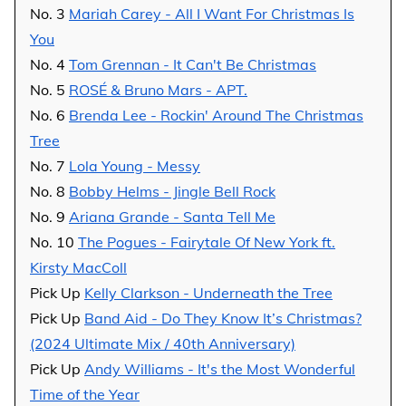
No. 3
Mariah Carey - All I Want For Christmas Is
You
No. 4
Tom Grennan - It Can't Be Christmas
No. 5
ROSÉ & Bruno Mars - APT.
No. 6
Brenda Lee - Rockin' Around The Christmas
Tree
No. 7
Lola Young - Messy
No. 8
Bobby Helms - Jingle Bell Rock
No. 9
Ariana Grande - Santa Tell Me
No. 10
The Pogues - Fairytale Of New York ft.
Kirsty MacColl
Pick Up
Kelly Clarkson - Underneath the Tree
Pick Up
Band Aid - Do They Know It’s Christmas?
(2024 Ultimate Mix / 40th Anniversary)
Pick Up
Andy Williams - It's the Most Wonderful
Time of the Year