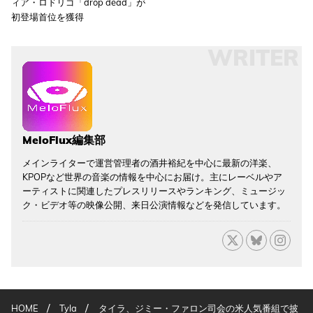
ィア・ロドリゴ「drop dead」が
初登場首位を獲得
WRITER
MeloFlux編集部
メインライターで運営管理者の酒井裕紀を中心に最新の洋楽、
KPOPなど世界の音楽の情報を中心にお届け。主にレーベルやア
ーティストに関連したプレスリリースやランキング、ミュージッ
ク・ビデオ等の映像公開、来日公演情報などを発信しています。
/
/
HOME
Tyla
タイラ、ジミー・ファロン司会の米人気番組で披