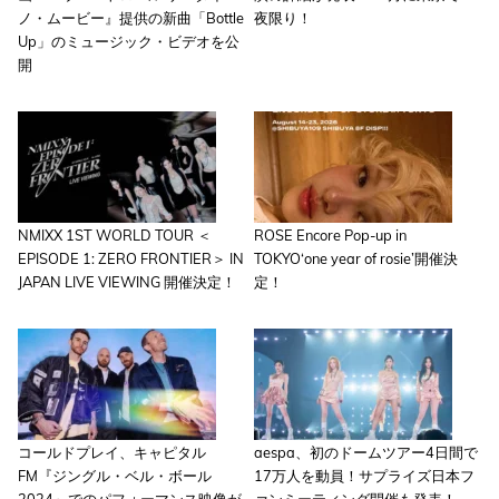
ノ・ムービー』提供の新曲「Bottle
夜限り！
Up」のミュージック・ビデオを公
開
NMIXX 1ST WORLD TOUR ＜
ROSE Encore Pop-up in
EPISODE 1: ZERO FRONTIER＞ IN
TOKYO‘one year of rosie’開催決
JAPAN LIVE VIEWING 開催決定！
定！
コールドプレイ、キャピタル
aespa、初のドームツアー4日間で
FM『ジングル・ベル・ボール
17万人を動員！サプライズ日本フ
2024』でのパフォーマンス映像が
ァンミーティング開催も発表！