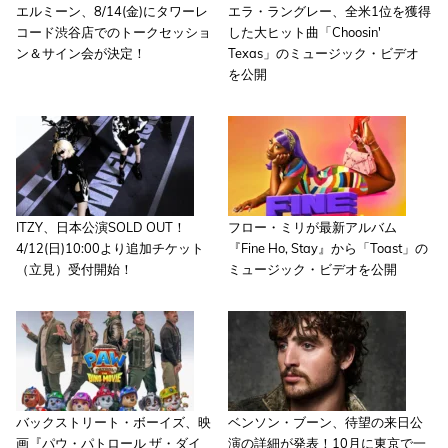
エルミーン、8/14(金)にタワーレ
エラ・ラングレー、全米1位を獲得
コード渋谷店でのトークセッショ
した大ヒット曲「Choosin'
ン＆サイン会が決定！
Texas」のミュージック・ビデオ
を公開
ITZY、日本公演SOLD OUT！
フロー・ミリが最新アルバム
4/12(日)10:00より追加チケット
『Fine Ho, Stay』から「Toast」の
（立見）受付開始！
ミュージック・ビデオを公開
バックストリート・ボーイズ、映
ベンソン・ブーン、待望の来日公
画『パウ・パトロール ザ・ダイ
演の詳細が発表！10月に東京で一