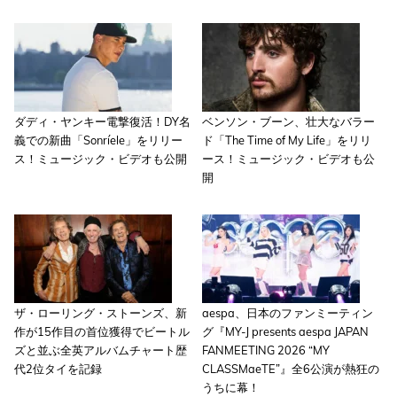
ダディ・ヤンキー電撃復活！DY名
ベンソン・ブーン、壮大なバラー
義での新曲「Sonríele」をリリー
ド「The Time of My Life」をリリ
ス！ミュージック・ビデオも公開
ース！ミュージック・ビデオも公
開
ザ・ローリング・ストーンズ、新
aespa、日本のファンミーティン
作が15作目の首位獲得でビートル
グ『MY-J presents aespa JAPAN
ズと並ぶ全英アルバムチャート歴
FANMEETING 2026 “MY
代2位タイを記録
CLASSMaeTE”』全6公演が熱狂の
うちに幕！