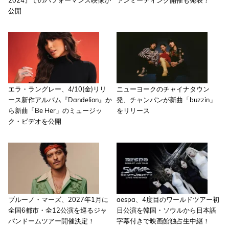
公開
エラ・ラングレー、4/10(金)リリ
ニューヨークのチャイナタウン
ース新作アルバム『Dandelion』か
発、チャンパンが新曲「buzzin」
ら新曲「Be Her」のミュージッ
をリリース
ク・ビデオを公開
ブルーノ・マーズ、2027年1月に
aespa、4度目のワールドツアー初
全国6都市・全12公演を巡るジャ
日公演を韓国・ソウルから日本語
パンドームツアー開催決定！
字幕付きで映画館独占生中継！