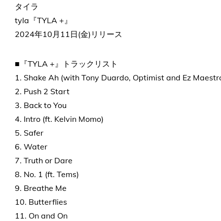
タイラ
tyla『TYLA +』
2024年10月11日(金)リリース
■『TYLA +』トラックリスト
1. Shake Ah (with Tony Duardo, Optimist and Ez Maestr
2. Push 2 Start
3. Back to You
4. Intro (ft. Kelvin Momo)
5. Safer
6. Water
7. Truth or Dare
8. No. 1 (ft. Tems)
9. Breathe Me
10. Butterflies
11. On and On