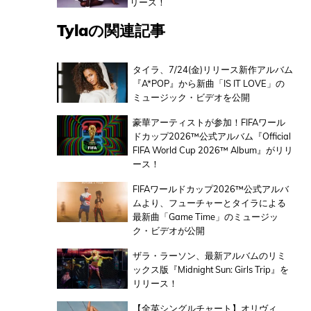
リース！
Tylaの関連記事
タイラ、7/24(金)リリース新作アルバム
『A*POP』から新曲「IS IT LOVE」の
ミュージック・ビデオを公開
豪華アーティストが参加！FIFAワール
ドカップ2026™公式アルバム『Official
FIFA World Cup 2026™ Album』がリリ
ース！
FIFAワールドカップ2026™公式アルバ
ムより、フューチャーとタイラによる
最新曲「Game Time」のミュージッ
ク・ビデオが公開
ザラ・ラーソン、最新アルバムのリミ
ックス版『Midnight Sun: Girls Trip』を
リリース！
【全英シングルチャート】オリヴィ