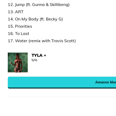
12. Jump (ft. Gunna & Skillibeng)
13. ART
14. On My Body (ft. Becky G)
15. Priorities
16. To Last
17. Water (remix with Travis Scott)
TYLA +
tyla
Amazon Mus