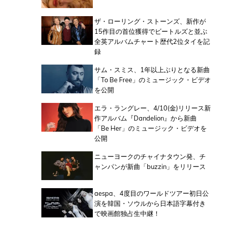
ザ・ローリング・ストーンズ、新作が
15作目の首位獲得でビートルズと並ぶ
全英アルバムチャート歴代2位タイを記
録
サム・スミス、1年以上ぶりとなる新曲
「To Be Free」のミュージック・ビデオ
を公開
エラ・ラングレー、4/10(金)リリース新
作アルバム『Dandelion』から新曲
「Be Her」のミュージック・ビデオを
公開
ニューヨークのチャイナタウン発、チ
ャンパンが新曲「buzzin」をリリース
aespa、4度目のワールドツアー初日公
演を韓国・ソウルから日本語字幕付き
で映画館独占生中継！