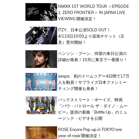
NMIXX 1ST WORLD TOUR ＜EPISODE
1: ZERO FRONTIER＞ IN JAPAN LIVE
VIEWING 開催決定！
ITZY、日本公演SOLD OUT！
4/12(日)10:00より追加チケット（立
見）受付開始！
ベンソン・ブーン、待望の来日公演の
詳細が発表！10月に東京で一夜限り！
aespa、初のドームツアー4日間で17万
人を動員！サプライズ日本ファンミー
ティング開催も発表！
バックストリート・ボーイズ、映画
『パウ・パトロール ザ・ダイノ・ムー
ビー』提供の新曲「Bottle Up」のミュ
ージック・ビデオを公開
ROSE Encore Pop-up in TOKYO‘one
year of rosie’開催決定！