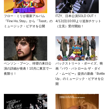
フロー・ミリが最新アルバム
ITZY、日本公演SOLD OUT！
『Fine Ho, Stay』から「Toast」の
4/12(日)10:00より追加チケット
ミュージック・ビデオを公開
（立見）受付開始！
ベンソン・ブーン、待望の来日公
バックストリート・ボーイズ、映
演の詳細が発表！10月に東京で一
画『パウ・パトロール ザ・ダイ
夜限り！
ノ・ムービー』提供の新曲「Bottle
Up」のミュージック・ビデオを公
開