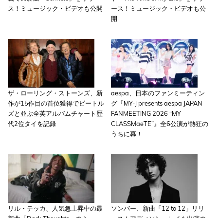
ス！ミュージック・ビデオも公開
ース！ミュージック・ビデオも公
開
ザ・ローリング・ストーンズ、新
aespa、日本のファンミーティン
作が15作目の首位獲得でビートル
グ『MY-J presents aespa JAPAN
ズと並ぶ全英アルバムチャート歴
FANMEETING 2026 “MY
代2位タイを記録
CLASSMaeTE”』全6公演が熱狂の
うちに幕！
リル・テッカ、人気急上昇中の最
ソンバー、新曲「12 to 12」リリ