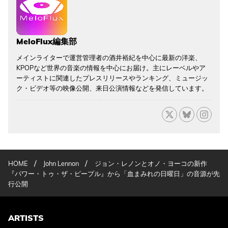
MeloFlux編集部
メインライターで運営管理者の酒井裕紀を中心に最新の洋楽、
KPOPなど世界の音楽の情報を中心にお届け。主にレーベルやア
ーティストに関連したプレスリリースやランキング、ミュージッ
ク・ビデオ等の映像公開、来日公演情報などを発信しています。
/
/
HOME
John Lennon
ジョン・レノンとオノ・ヨーコの新作
『パワー・トゥ・ザ・ピープル』から「血まみれの日曜日」の音源が先
行公開
ARTISTS