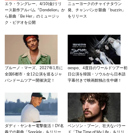
エラ・ラングレー、4/10(金)リリ
ニューヨークのチャイナタウン
ース新作アルバム『Dandelion』か
発、チャンパンが新曲「buzzin」
ら新曲「Be Her」のミュージッ
をリリース
ク・ビデオを公開
ブルーノ・マーズ、2027年1月に
aespa、4度目のワールドツアー初
全国6都市・全12公演を巡るジャ
日公演を韓国・ソウルから日本語
パンドームツアー開催決定！
字幕付きで映画館独占生中継！
ダディ・ヤンキー電撃復活！DY名
ベンソン・ブーン、壮大なバラー
義での新曲「Sonríele」をリリー
ド「The Time of My Life」をリリ