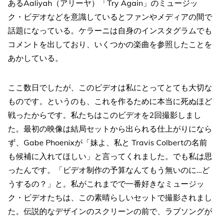
あるAaliyah（アリーヤ）「Try Again」のミュージッ
ク・ビデオなどを意識しているとファンやメディアの間で
話題になっている。ケラーニは自身のインスタグラムでも
コメントを出しており、いくつかの楽曲を参照したことを
あかしている。
ここ数日でしたが、このビデオは私にとってとても大切な
ものです。というのも、これを作るために本当に死ぬほど
戦ったからです。私たちはこのビデオを2回撮影しまし
た。最初の映像は結局セットから出られる仕上がりになら
ず、Gabe Phoenixが「妹よ、私と Travis Colbertの名前
も候補に入れてほしい」と言ってくれました。でも私は思
ったんです。「ビデオ制作の予算なんてもう無いのに…ど
うするの？」と。私がこれまでで一番好きなミュージッ
ク・ビデオたちは、この素晴らしいセットで撮影されまし
た。伝説的なデザインのスクリーンの前で、ラブソングが