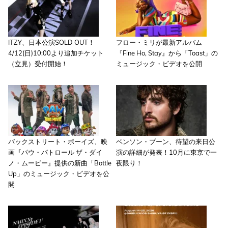
ITZY、日本公演SOLD OUT！
フロー・ミリが最新アルバム
4/12(日)10:00より追加チケット
『Fine Ho, Stay』から「Toast」の
（立見）受付開始！
ミュージック・ビデオを公開
バックストリート・ボーイズ、映
ベンソン・ブーン、待望の来日公
画『パウ・パトロール ザ・ダイ
演の詳細が発表！10月に東京で一
ノ・ムービー』提供の新曲「Bottle
夜限り！
Up」のミュージック・ビデオを公
開