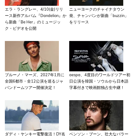
エラ・ラングレー、4/10(金)リリ
ニューヨークのチャイナタウン
ース新作アルバム『Dandelion』か
発、チャンパンが新曲「buzzin」
ら新曲「Be Her」のミュージッ
をリリース
ク・ビデオを公開
ブルーノ・マーズ、2027年1月に
aespa、4度目のワールドツアー初
全国6都市・全12公演を巡るジャ
日公演を韓国・ソウルから日本語
パンドームツアー開催決定！
字幕付きで映画館独占生中継！
ダディ・ヤンキー電撃復活！DY名
ベンソン・ブーン、壮大なバラー