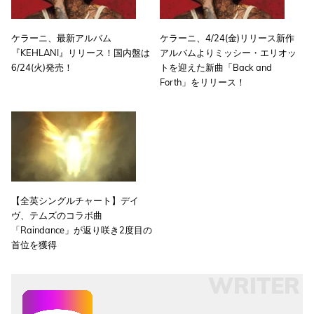
ケラーニ、最新アルバム
ケラーニ、4/24(金)リリース新作
『KEHLANI』リリース！国内盤は
アルバムよりミッシー・エリオッ
6/24(火)発売！
トを迎えた新曲「Back and
Forth」をリリース！
【全英シングルチャート】デイ
ヴ、テムズのコラボ曲
「Raindance」が返り咲き2度目の
首位を獲得
WRITER