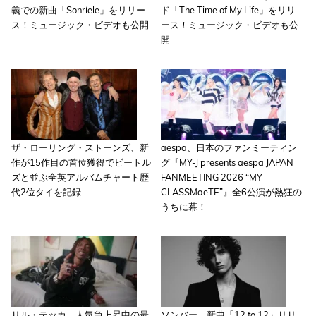
義での新曲「Sonríele」をリリー
ド「The Time of My Life」をリリ
ス！ミュージック・ビデオも公開
ース！ミュージック・ビデオも公
開
ザ・ローリング・ストーンズ、新
aespa、日本のファンミーティン
作が15作目の首位獲得でビートル
グ『MY-J presents aespa JAPAN
ズと並ぶ全英アルバムチャート歴
FANMEETING 2026 “MY
代2位タイを記録
CLASSMaeTE”』全6公演が熱狂の
うちに幕！
リル・テッカ、人気急上昇中の最
ソンバー、新曲「12 to 12」リリ