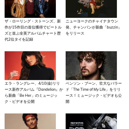
ザ・ローリング・ストーンズ、新
ニューヨークのチャイナタウン
作が15作目の首位獲得でビートル
発、チャンパンが新曲「buzzin」
ズと並ぶ全英アルバムチャート歴
をリリース
代2位タイを記録
エラ・ラングレー、4/10(金)リリ
ベンソン・ブーン、壮大なバラー
ース新作アルバム『Dandelion』か
ド「The Time of My Life」をリリ
ら新曲「Be Her」のミュージッ
ース！ミュージック・ビデオも公
ク・ビデオを公開
開