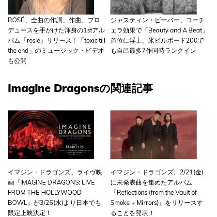
ROSÉ、全曲の作詞、作曲、プロ
ジャスティン・ビーバー、コーチ
デュースを手がけた渾身の1stアル
ェラ効果で「Beauty and A Beat」
バム『rosie』リリース！「toxic till
首位に浮上、米ビルボード200で
the end」のミュージック・ビデオ
も自己最多7作同時ランクイン
も公開
Imagine Dragonsの関連記事
イマジン・ドラゴンズ、ライヴ映
イマジン・ドラゴンズ、2/21(金)
画『IMAGINE DRAGONS: LIVE
に未発表曲を集めたアルバム
FROM THE HOLLYWOOD
『Reflections (from the Vault of
BOWL』が3/26(水)より日本でも
Smoke + Mirrors)』をリリースす
限定上映決定！
ることを発表！