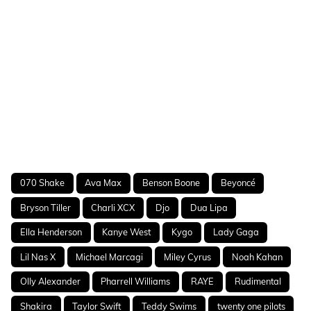
070 Shake
Ava Max
Benson Boone
Beyoncé
Bryson Tiller
Charli XCX
Djo
Dua Lipa
Ella Henderson
Kanye West
Kygo
Lady Gaga
Lil Nas X
Michael Marcagi
Miley Cyrus
Noah Kahan
Olly Alexander
Pharrell Williams
RAYE
Rudimental
Shakira
Taylor Swift
Teddy Swims
twenty one pilots