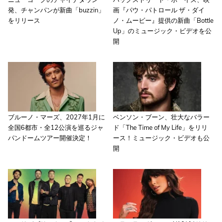
発、チャンパンが新曲「buzzin」
画『パウ・パトロール ザ・ダイ
をリリース
ノ・ムービー』提供の新曲「Bottle
Up」のミュージック・ビデオを公
開
ブルーノ・マーズ、2027年1月に
ベンソン・ブーン、壮大なバラー
全国6都市・全12公演を巡るジャ
ド「The Time of My Life」をリリ
パンドームツアー開催決定！
ース！ミュージック・ビデオも公
開