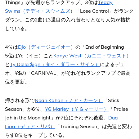
Things」が先週からランクアップ、3位は
Teddy
Swims（テディ・スウィムズ）
「Lose Control」がランク
ダウン。この2曲は3週目の入れ替わりとなり人気が拮抗
している。
4位は
Djo（ディージェイオー）
の「End of Beginning」、
5位はYe（イェ）こと
Kanye West（カニエ・ウェスト）
と
Ty Dolla $ign（タイ・ダラー・サイン）
によるデュ
オ、¥$の「CARNIVAL」がそれぞれランクアップで最高
位を更新。
押される形で
Noah Kahan（ノア・カーン）
「Stick
Season」が6位、
YG Marley（ＹＧマーリー）
「Praise
Jah in the Moonlight」が7位にそれぞれ後退。
Dua
Lipa（デュア・リパ）
「Training Season」は先週と変わ
らず8位をキープしている。