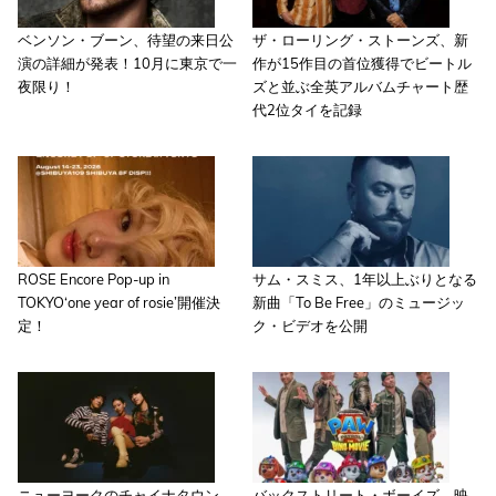
ベンソン・ブーン、待望の来日公
ザ・ローリング・ストーンズ、新
演の詳細が発表！10月に東京で一
作が15作目の首位獲得でビートル
夜限り！
ズと並ぶ全英アルバムチャート歴
代2位タイを記録
ROSE Encore Pop-up in
サム・スミス、1年以上ぶりとなる
TOKYO‘one year of rosie’開催決
新曲「To Be Free」のミュージッ
定！
ク・ビデオを公開
ニューヨークのチャイナタウン
バックストリート・ボーイズ、映