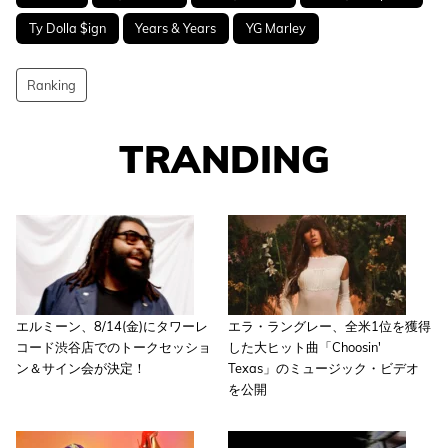
Ty Dolla $ign
Years & Years
YG Marley
Ranking
TRANDING
エルミーン、8/14(金)にタワーレ
エラ・ラングレー、全米1位を獲得
コード渋谷店でのトークセッショ
した大ヒット曲「Choosin'
ン＆サイン会が決定！
Texas」のミュージック・ビデオ
を公開