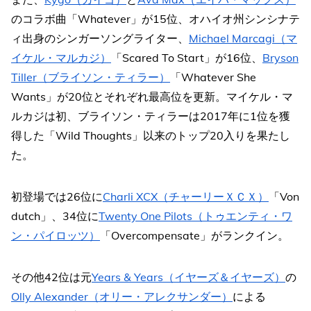
のコラボ曲「Whatever」が15位、オハイオ州シンシナテ
ィ出身のシンガーソングライター、
Michael Marcagi（マ
イケル・マルカジ）
「Scared To Start」が16位、
Bryson
Tiller（ブライソン・ティラー）
「Whatever She
Wants」が20位とそれぞれ最高位を更新。マイケル・マ
ルカジは初、ブライソン・ティラーは2017年に1位を獲
得した「Wild Thoughts」以来のトップ20入りを果たし
た。
初登場では26位に
Charli XCX（チャーリーＸＣＸ）
「Von
dutch」、34位に
Twenty One Pilots（トゥエンティ・ワ
ン・パイロッツ）
「Overcompensate」がランクイン。
その他42位は元
Years & Years（イヤーズ＆イヤーズ）
の
Olly Alexander（オリー・アレクサンダー）
による