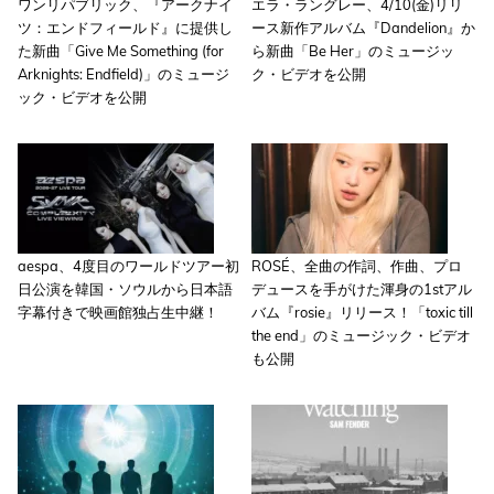
ワンリパブリック、『アークナイ
エラ・ラングレー、4/10(金)リリ
ツ：エンドフィールド』に提供し
ース新作アルバム『Dandelion』か
た新曲「Give Me Something (for
ら新曲「Be Her」のミュージッ
Arknights: Endfield)」のミュージ
ク・ビデオを公開
ック・ビデオを公開
aespa、4度目のワールドツアー初
ROSÉ、全曲の作詞、作曲、プロ
日公演を韓国・ソウルから日本語
デュースを手がけた渾身の1stアル
字幕付きで映画館独占生中継！
バム『rosie』リリース！「toxic till
the end」のミュージック・ビデオ
も公開