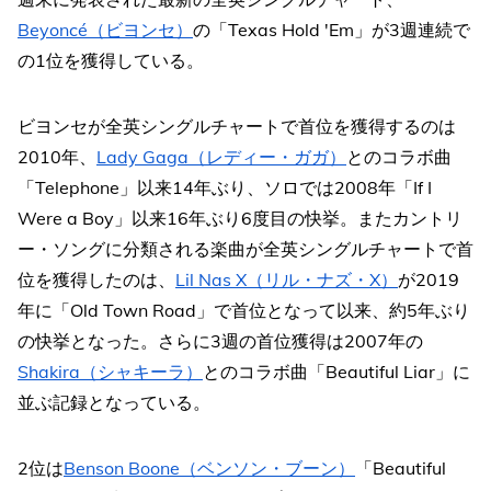
Beyoncé（ビヨンセ）
の「Texas Hold 'Em」が3週連続で
の1位を獲得している。
ビヨンセが全英シングルチャートで首位を獲得するのは
2010年、
Lady Gaga（レディー・ガガ）
とのコラボ曲
「Telephone」以来14年ぶり、ソロでは2008年「If I
Were a Boy」以来16年ぶり6度目の快挙。またカントリ
ー・ソングに分類される楽曲が全英シングルチャートで首
位を獲得したのは、
Lil Nas X（リル・ナズ・X）
が2019
年に「Old Town Road」で首位となって以来、約5年ぶり
の快挙となった。さらに3週の首位獲得は2007年の
Shakira（シャキーラ）
とのコラボ曲「Beautiful Liar」に
並ぶ記録となっている。
2位は
Benson Boone（ベンソン・ブーン）
「Beautiful