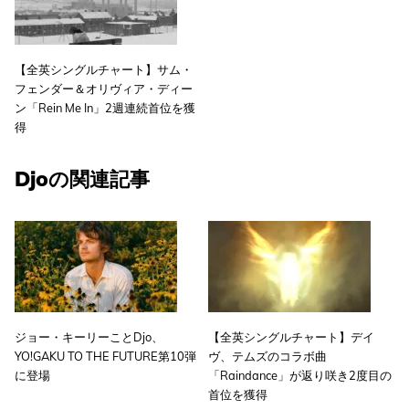
【全英シングルチャート】サム・
フェンダー＆オリヴィア・ディー
ン「Rein Me In」2週連続首位を獲
得
Djoの関連記事
ジョー・キーリーことDjo、
【全英シングルチャート】デイ
YO!GAKU TO THE FUTURE第10弾
ヴ、テムズのコラボ曲
に登場
「Raindance」が返り咲き2度目の
首位を獲得