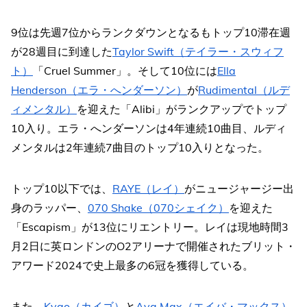
9位は先週7位からランクダウンとなるもトップ10滞在週
が28週目に到達した
Taylor Swift（テイラー・スウィフ
ト）
「Cruel Summer」。そして10位には
Ella
Henderson（エラ・へンダーソン）
が
Rudimental（ルデ
ィメンタル）
を迎えた「Alibi」がランクアップでトップ
10入り。エラ・へンダーソンは4年連続10曲目、ルディ
メンタルは2年連続7曲目のトップ10入りとなった。
トップ10以下では、
RAYE（レイ）
がニュージャージー出
身のラッパー、
070 Shake（070シェイク）
を迎えた
「Escapism」が13位にリエントリー。レイは現地時間3
月2日に英ロンドンのO2アリーナで開催されたブリット・
アワード2024で史上最多の6冠を獲得している。
また、
Kygo（カイゴ）
と
Ava Max（エイバ・マックス）