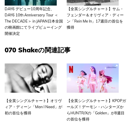
DAY6 デビュー10周年記念、
【全英シングルチャート】サム・
DAY6 10th Anniversary Tour ＜
フェンダー＆オリヴィア・ディー
The DECADE＞ in JAPAN日本全国
ン「Rein Me In」17週目の首位を
の映画館にてライブビューイング
獲得
開催決定
070 Shakeの関連記事
【全英シングルチャート】オリヴ
【全英シングルチャート】KPOPガ
ィア・ディーン「Man I Need」が
ールズ！デーモン・ハンターズか
初の首位を獲得
らHUNTR/Xの「Golden」が8週目
の首位を獲得