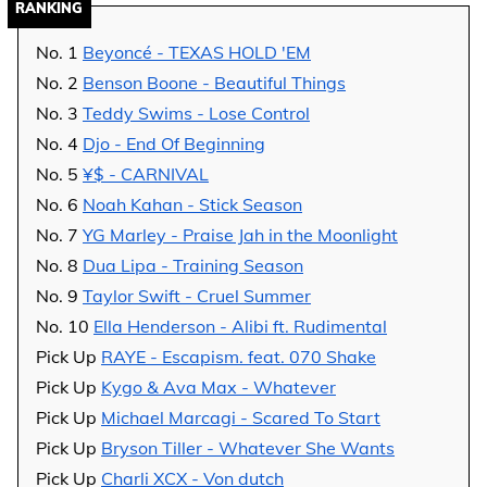
RANKING
No. 1
Beyoncé - TEXAS HOLD 'EM
No. 2
Benson Boone - Beautiful Things
No. 3
Teddy Swims - Lose Control
No. 4
Djo - End Of Beginning
No. 5
¥$ - CARNIVAL
No. 6
Noah Kahan - Stick Season
No. 7
YG Marley - Praise Jah in the Moonlight
No. 8
Dua Lipa - Training Season
No. 9
Taylor Swift - Cruel Summer
No. 10
Ella Henderson - Alibi ft. Rudimental
Pick Up
RAYE - Escapism. feat. 070 Shake
Pick Up
Kygo & Ava Max - Whatever
Pick Up
Michael Marcagi - Scared To Start
Pick Up
Bryson Tiller - Whatever She Wants
Pick Up
Charli XCX - Von dutch