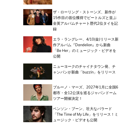
ザ・ローリング・ストーンズ、新作が
15作目の首位獲得でビートルズと並ぶ
全英アルバムチャート歴代2位タイを記
録
エラ・ラングレー、4/10(金)リリース新
作アルバム『Dandelion』から新曲
「Be Her」のミュージック・ビデオを
公開
ニューヨークのチャイナタウン発、チ
ャンパンが新曲「buzzin」をリリース
ブルーノ・マーズ、2027年1月に全国6
都市・全12公演を巡るジャパンドーム
ツアー開催決定！
ベンソン・ブーン、壮大なバラード
「The Time of My Life」をリリース！ミ
ュージック・ビデオも公開