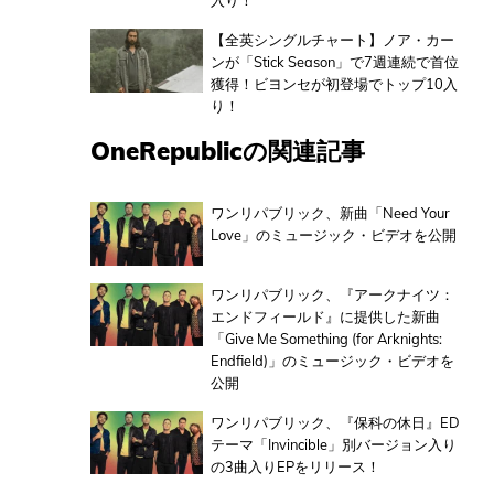
入り！
【全英シングルチャート】ノア・カー
ンが「Stick Season」で7週連続で首位
獲得！ビヨンセが初登場でトップ10入
り！
OneRepublicの関連記事
ワンリパブリック、新曲「Need Your
Love」のミュージック・ビデオを公開
ワンリパブリック、『アークナイツ：
エンドフィールド』に提供した新曲
「Give Me Something (for Arknights:
Endfield)」のミュージック・ビデオを
公開
ワンリパブリック、『保科の休日』ED
テーマ「Invincible」別バージョン入り
の3曲入りEPをリリース！