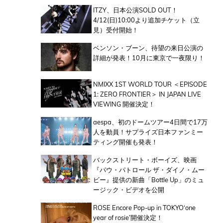
ITZY、日本公演SOLD OUT！
4/12(日)10:00より追加チケット（立
見）受付開始！
ベンソン・ブーン、待望の来日公演の
詳細が発表！10月に東京で一夜限り！
NMIXX 1ST WORLD TOUR ＜EPISODE
1: ZERO FRONTIER＞ IN JAPAN LIVE
VIEWING 開催決定！
aespa、初のドームツアー4日間で17万
人を動員！サプライズ日本ファンミー
ティング開催も発表！
バックストリート・ボーイズ、映画
『パウ・パトロール ザ・ダイノ・ムー
ビー』提供の新曲「Bottle Up」のミュ
ージック・ビデオを公開
ROSE Encore Pop-up in TOKYO‘one
year of rosie’開催決定！