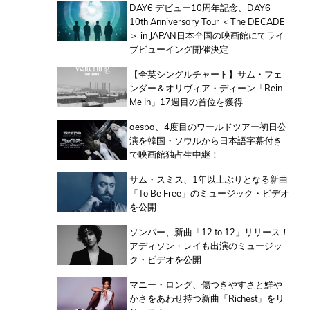
DAY6 デビュー10周年記念、DAY6
10th Anniversary Tour ＜The DECADE
＞ in JAPAN日本全国の映画館にてライ
ブビューイング開催決定
【全英シングルチャート】サム・フェ
ンダー＆オリヴィア・ディーン「Rein
Me In」17週目の首位を獲得
aespa、4度目のワールドツアー初日公
演を韓国・ソウルから日本語字幕付き
で映画館独占生中継！
サム・スミス、1年以上ぶりとなる新曲
「To Be Free」のミュージック・ビデオ
を公開
ソンバー、新曲「12 to 12」リリース！
アディソン・レイも出演のミュージッ
ク・ビデオを公開
マニー・ロング、傷つきやすさと鮮や
かさをあわせ持つ新曲「Richest」をリ