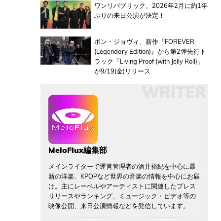
ワンリパブリック、2026年2月に約1年
ぶりの来日公演が決定！
ボン・ジョヴィ、新作『FOREVER
(Legendary Edition)』から第2弾先行ト
ラック「Living Proof (with Jelly Roll)」
が9/19(金)リリース
WRITER
MeloFlux編集部
メインライターで運営管理者の酒井裕紀を中心に最
新の洋楽、KPOPなど世界の音楽の情報を中心にお届
け。主にレーベルやアーティストに関連したプレス
リリースやランキング、ミュージック・ビデオ等の
映像公開、来日公演情報などを発信しています。