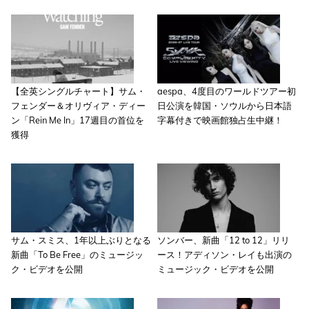
【全英シングルチャート】サム・
aespa、4度目のワールドツアー初
フェンダー＆オリヴィア・ディー
日公演を韓国・ソウルから日本語
ン「Rein Me In」17週目の首位を
字幕付きで映画館独占生中継！
獲得
サム・スミス、1年以上ぶりとなる
ソンバー、新曲「12 to 12」リリ
新曲「To Be Free」のミュージッ
ース！アディソン・レイも出演の
ク・ビデオを公開
ミュージック・ビデオを公開