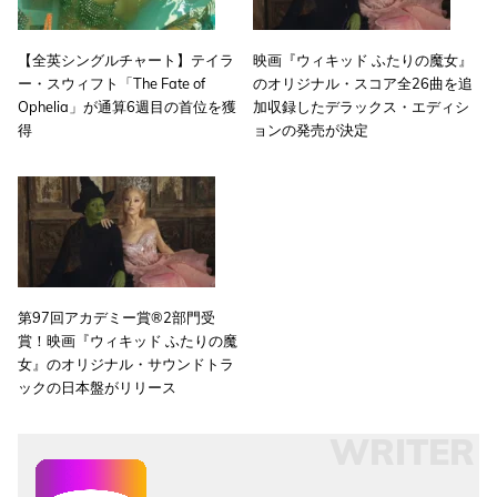
【全英シングルチャート】テイラ
映画『ウィキッド ふたりの魔女』
ー・スウィフト「The Fate of
のオリジナル・スコア全26曲を追
Ophelia」が通算6週目の首位を獲
加収録したデラックス・エディシ
得
ョンの発売が決定
第97回アカデミー賞®2部門受
賞！映画『ウィキッド ふたりの魔
女』のオリジナル・サウンドトラ
ックの日本盤がリリース
WRITER