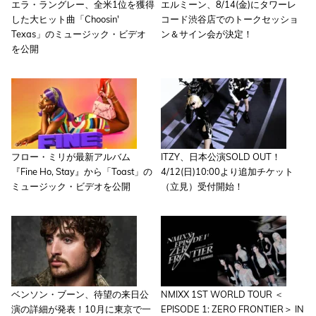
エラ・ラングレー、全米1位を獲得
エルミーン、8/14(金)にタワーレ
した大ヒット曲「Choosin'
コード渋谷店でのトークセッショ
Texas」のミュージック・ビデオ
ン＆サイン会が決定！
を公開
フロー・ミリが最新アルバム
ITZY、日本公演SOLD OUT！
『Fine Ho, Stay』から「Toast」の
4/12(日)10:00より追加チケット
ミュージック・ビデオを公開
（立見）受付開始！
ベンソン・ブーン、待望の来日公
NMIXX 1ST WORLD TOUR ＜
演の詳細が発表！10月に東京で一
EPISODE 1: ZERO FRONTIER＞ IN