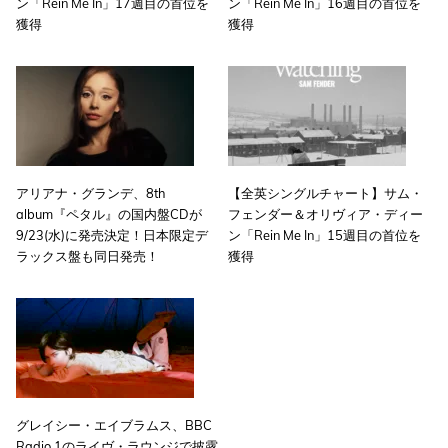
ン「Rein Me In」17週目の首位を
ン「Rein Me In」16週目の首位を
獲得
獲得
アリアナ・グランデ、8th
【全英シングルチャート】サム・
album『ペタル』の国内盤CDが
フェンダー＆オリヴィア・ディー
9/23(水)に発売決定！日本限定デ
ン「Rein Me In」15週目の首位を
ラックス盤も同日発売！
獲得
グレイシー・エイブラムス、BBC
Radio 1のライヴ・ラウンジで披露