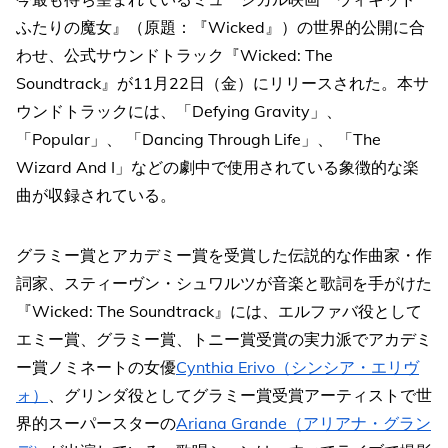
ふたりの魔女』（原題：『Wicked』）の世界的公開に合
わせ、公式サウンドトラック『Wicked: The
Soundtrack』が11月22日（金）にリリースされた。本サ
ウンドトラックには、「Defying Gravity」、
「Popular」、 「Dancing Through Life」、 「The
Wizard And I」などの劇中で使用されている象徴的な楽
曲が収録されている。
グラミー賞とアカデミー賞を受賞した伝説的な作曲家・作
詞家、スティーヴン・シュワルツが音楽と歌詞を手がけた
『Wicked: The Soundtrack』には、エルファバ役として
エミー賞、グラミー賞、トニー賞受賞の実力派でアカデミ
ー賞ノミネートの女優
Cynthia Erivo（シンシア・エリヴ
ォ）
、グリンダ役としてグラミー賞受賞アーティストで世
界的スーパースターの
Ariana Grande（アリアナ・グラン