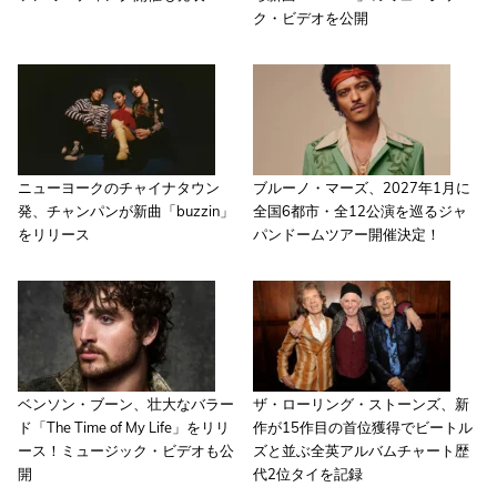
ク・ビデオを公開
ニューヨークのチャイナタウン
ブルーノ・マーズ、2027年1月に
発、チャンパンが新曲「buzzin」
全国6都市・全12公演を巡るジャ
をリリース
パンドームツアー開催決定！
ベンソン・ブーン、壮大なバラー
ザ・ローリング・ストーンズ、新
ド「The Time of My Life」をリリ
作が15作目の首位獲得でビートル
ース！ミュージック・ビデオも公
ズと並ぶ全英アルバムチャート歴
開
代2位タイを記録