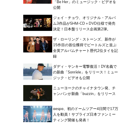
「Be Her」のミュージック・ビデオを
公開
ジェイ・チョウ、オリジナル・アルバ
ム3作品がSHM-CD＋DVD仕様で発売
決定！日本盤リリース企画第2弾。
ザ・ローリング・ストーンズ、新作が
15作目の首位獲得でビートルズと並ぶ
全英アルバムチャート歴代2位タイを記
録
ダディ・ヤンキー電撃復活！DY名義で
の新曲「Sonríele」をリリース！ミュー
ジック・ビデオも公開
ニューヨークのチャイナタウン発、チ
ャンパンが新曲「buzzin」をリリース
aespa、初のドームツアー4日間で17万
人を動員！サプライズ日本ファンミー
ティング開催も発表！