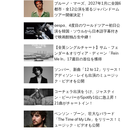
ブルーノ・マーズ、2027年1月に全国6
都市・全12公演を巡るジャパンドーム
ツアー開催決定！
aespa、4度目のワールドツアー初日公
演を韓国・ソウルから日本語字幕付き
で映画館独占生中継！
【全英シングルチャート】サム・フェ
ンダー＆オリヴィア・ディーン「Rein
Me In」17週目の首位を獲得
ソンバー、新曲「12 to 12」リリース！
アディソン・レイも出演のミュージッ
ク・ビデオを公開
コーチェラ出演をうけ、ジャスティ
ン・ビーバーがSpotify1位に急上昇！
21曲がチャートイン！
ベンソン・ブーン、壮大なバラード
「The Time of My Life」をリリース！ミ
ュージック・ビデオも公開