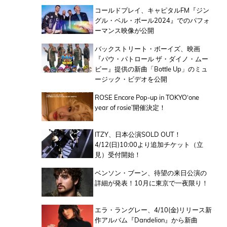
コールドプレイ、キャピタルFM『ジン
グル・ベル・ボール2024』でのパフォ
ーマンス映像が公開
バックストリート・ボーイズ、映画
『パウ・パトロール ザ・ダイノ・ムー
ビー』提供の新曲「Bottle Up」のミュ
ージック・ビデオを公開
ROSE Encore Pop-up in TOKYO‘one
year of rosie’開催決定！
ITZY、日本公演SOLD OUT！
4/12(日)10:00より追加チケット（立
見）受付開始！
ベンソン・ブーン、待望の来日公演の
詳細が発表！10月に東京で一夜限り！
エラ・ラングレー、4/10(金)リリース新
作アルバム『Dandelion』から新曲