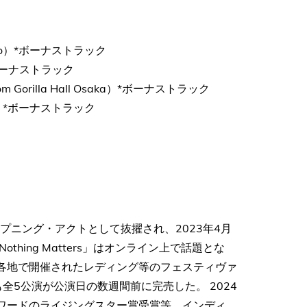
ollo）*ボーナストラック
t）*ボーナストラック
rilla Hall Osaka）*ボーナストラック
lo）*ボーナストラック
​
演にオープニング・アクトとして抜擢され、2023年4月
ing Matters」はオンライン上で話題とな
リス各地で開催されたレディング等のフェスティヴァ
全5公演が公演日の数週間前に完売した。 2024
RITアワードのライジングスター賞受賞等、インディ