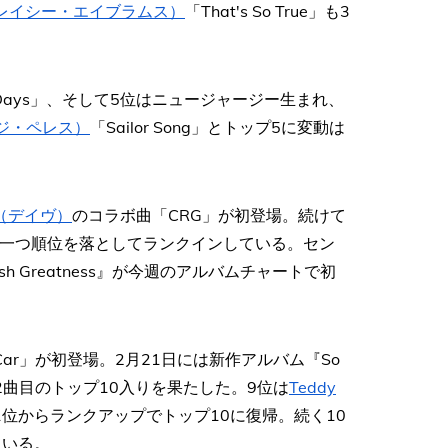
s（グレイシー・エイブラムス）
「That's So True」も3
 Days」、そして5位はニュージャージー生まれ、
（ジジ・ペレス）
「Sailor Song」とトップ5に変動は
e（デイヴ）
のコラボ曲「CRG」が初登場。続けて
が一つ順位を落としてランクインしている。セン
h Greatness』が今週のアルバムチャートで初
s Car」が初登場。2月21日には新作アルバム『So
から2曲目のトップ10入りを果たした。9位は
Teddy
週11位からランクアップでトップ10に復帰。続く10
ている。