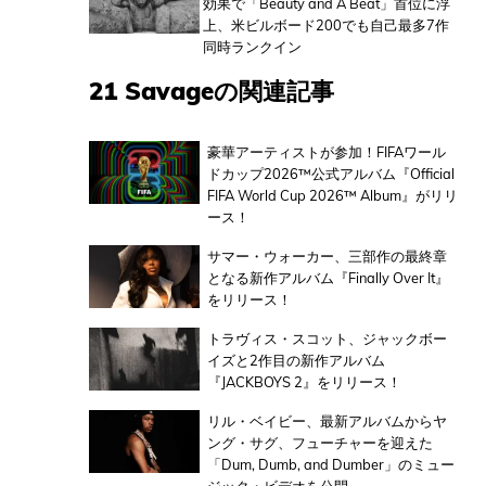
効果で「Beauty and A Beat」首位に浮
上、米ビルボード200でも自己最多7作
同時ランクイン
21 Savageの関連記事
豪華アーティストが参加！FIFAワール
ドカップ2026™公式アルバム『Official
FIFA World Cup 2026™ Album』がリリ
ース！
サマー・ウォーカー、三部作の最終章
となる新作アルバム『Finally Over It』
をリリース！
トラヴィス・スコット、ジャックボー
イズと2作目の新作アルバム
『JACKBOYS 2』をリリース！
リル・ベイビー、最新アルバムからヤ
ング・サグ、フューチャーを迎えた
「Dum, Dumb, and Dumber」のミュー