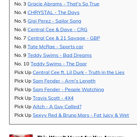
No. 3
Gracie Abrams - That's So True
No. 4
CHRYSTAL - The Days
No. 5
Gigi Perez - Sailor Song
No. 6
Central Cee & Dave - CRG
No. 7
Central Cee & 21 Savage - GBP
No. 8
Tate McRae - Sports car
No. 9
Teddy Swims - Bad Dreams
No. 10
Teddy Swims - The Door
Pick Up
Central Cee ft. Lil Durk - Truth in the Lies
Pick Up
Sam Fender - Arm's Length
Pick Up
Sam Fender - People Watching
Pick Up
Travis Scott - 4X4
Pick Up
Aitch - A Guy Called?
Pick Up
Sexyy Red & Bruno Mars - Fat Juicy & Wet