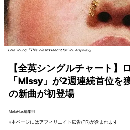
Lola Young『This Wasn't Meant for You Anyway』
【全英シングルチャート】
「Missy」が2週連続首位
の新曲が初登場
MeloFlux編集部
※本ページにはアフィリエイト広告(PR)が含まれます