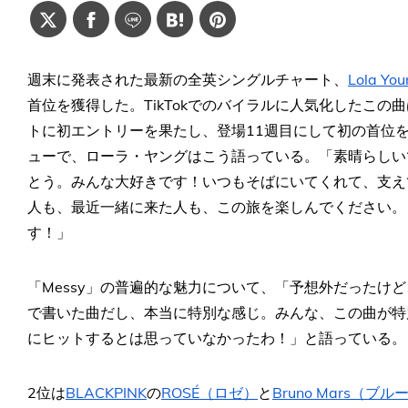
週末に発表された最新の全英シングルチャート、
Lola 
首位を獲得した。TikTokでのバイラルに人気化したこ
トに初エントリーを果たし、登場11週目にして初の首位
ューで、ローラ・ヤングはこう語っている。「素晴らしい
とう。みんな大好きです！いつもそばにいてくれて、支え
人も、最近一緒に来た人も、この旅を楽しんでください。
す！」
「Messy」の普遍的な魅力について、「予想外だったけ
で書いた曲だし、本当に特別な感じ。みんな、この曲が特
にヒットするとは思っていなかったわ！」と語っている。
2位は
BLACKPINK
の
ROSÉ（ロゼ）
と
Bruno Mars（ブ