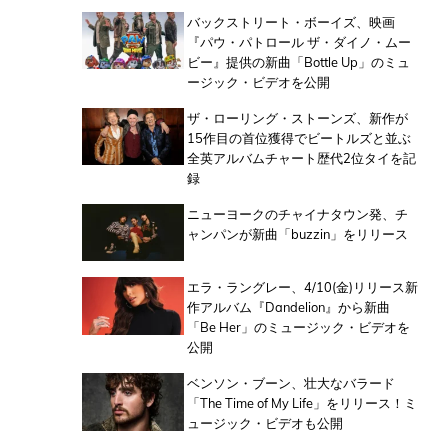
バックストリート・ボーイズ、映画
『パウ・パトロール ザ・ダイノ・ムー
ビー』提供の新曲「Bottle Up」のミュ
ージック・ビデオを公開
ザ・ローリング・ストーンズ、新作が
15作目の首位獲得でビートルズと並ぶ
全英アルバムチャート歴代2位タイを記
録
ニューヨークのチャイナタウン発、チ
ャンパンが新曲「buzzin」をリリース
エラ・ラングレー、4/10(金)リリース新
作アルバム『Dandelion』から新曲
「Be Her」のミュージック・ビデオを
公開
ベンソン・ブーン、壮大なバラード
「The Time of My Life」をリリース！ミ
ュージック・ビデオも公開