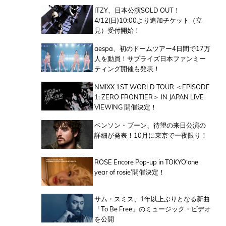
ITZY、日本公演SOLD OUT！
4/12(日)10:00より追加チケット（立
見）受付開始！
aespa、初のドームツアー4日間で17万
人を動員！サプライズ日本ファンミー
ティング開催も発表！
NMIXX 1ST WORLD TOUR ＜EPISODE
1: ZERO FRONTIER＞ IN JAPAN LIVE
VIEWING 開催決定！
ベンソン・ブーン、待望の来日公演の
詳細が発表！10月に東京で一夜限り！
ROSE Encore Pop-up in TOKYO‘one
year of rosie’開催決定！
サム・スミス、1年以上ぶりとなる新曲
「To Be Free」のミュージック・ビデオ
を公開