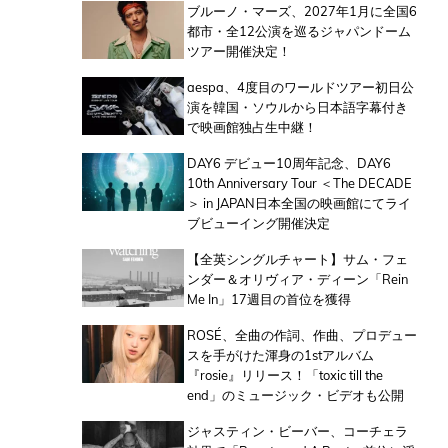
ブルーノ・マーズ、2027年1月に全国6
都市・全12公演を巡るジャパンドーム
ツアー開催決定！
aespa、4度目のワールドツアー初日公
演を韓国・ソウルから日本語字幕付き
で映画館独占生中継！
DAY6 デビュー10周年記念、DAY6
10th Anniversary Tour ＜The DECADE
＞ in JAPAN日本全国の映画館にてライ
ブビューイング開催決定
【全英シングルチャート】サム・フェ
ンダー＆オリヴィア・ディーン「Rein
Me In」17週目の首位を獲得
ROSÉ、全曲の作詞、作曲、プロデュー
スを手がけた渾身の1stアルバム
『rosie』リリース！「toxic till the
end」のミュージック・ビデオも公開
ジャスティン・ビーバー、コーチェラ