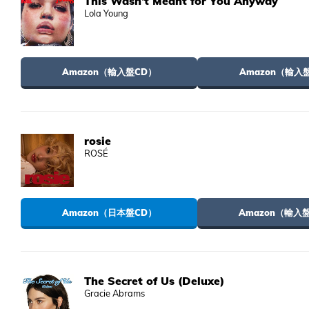
This Wasn't Meant for You Anyway
Lola Young
Amazon（輸入盤CD）
Amazon（輸入
rosie
ROSÉ
Amazon（日本盤CD）
Amazon（輸入
The Secret of Us (Deluxe)
Gracie Abrams