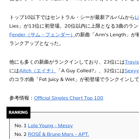
トップ10以下ではセントラル・シーが最新アルバムから
L
Lies」が13位に初登場。20位以内に上限となる3曲のラ
Fender（サム・フェンダー）
の新曲「Arm's Length」
ランクアップとなった。
他にも多くの新曲がランクインしており、23位には
Tra
には
Aitch（エイチ）
「A Guy Called?」、32位には
Sex
のコラボ曲「Fat Juicy & Wet」が初登場でランクインし
参考情報：
Official Singles Chart Top 100
RANKING
No. 1
Lola Young - Messy
No. 2
ROSÉ & Bruno Mars - APT.