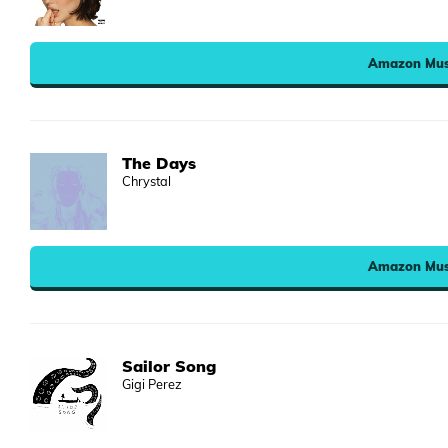
Amazon Mus
The Days
Chrystal
Amazon Mus
Sailor Song
Gigi Perez