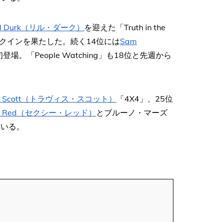
il Durk（リル・ダーク）
を迎えた「Truth in the
ンクインを果たした。続く14位には
Sam
が初登場。「People Watching」も18位と先週から
vis Scott（トラヴィス・スコット）
「4X4」、25位
yy Red（セクシー・レッド）
とブルーノ・マーズ
ている。