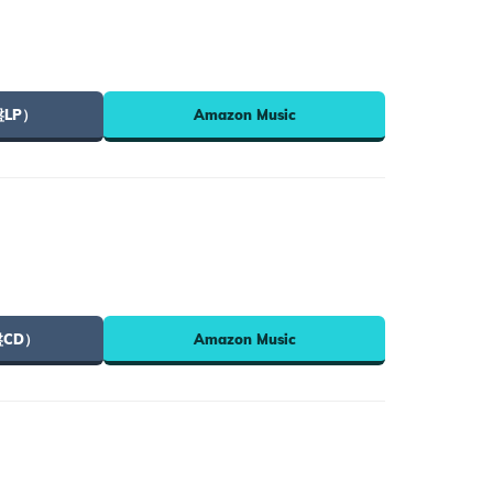
盤LP）
Amazon Music
盤CD）
Amazon Music