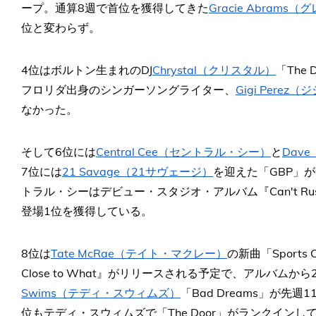
ープ。通算8週で首位を獲得してきた
Gracie Abram
位と変わらず。
4位はボルトン生まれのDJ
Chrystal（クリスタル）
「The
フロリダ出身のシンガーソングライター、
Gigi Perez
なかった。
そして6位には
Central Cee（セントラル・シー）
と
Dav
7位には
21 Savage（21サヴェージ）
を迎えた「GBP」
トラル・シーはデビュー・スタジオ・アルバム『Can't Rus
登場1位を獲得している。
8位は
Tate McRae（テイト・マクレー）
の新曲「Sport
Close to What』がリリースされる予定で、アルバム
Swims（テディ・スウィムズ）
「Bad Dreams」が先
位もテディ・スウィムズで「The Door」がランクインし