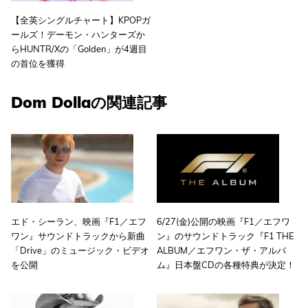
【全英シングルチャート】KPOPガ
ールズ！デーモン・ハンターズか
らHUNTR/Xの「Golden」が4週目
の首位を獲得
Dom Dollaの関連記事
エド・シーラン、映画『F1／エフ
6/27(金)公開の映画『F1／エフワ
ワン』サウンドトラックから新曲
ン』のサウンドトラック『F1 THE
「Drive」のミュージック・ビデオ
ALBUM／エフワン・ザ・アルバ
を公開
ム』日本盤CDの各種特典が決定！