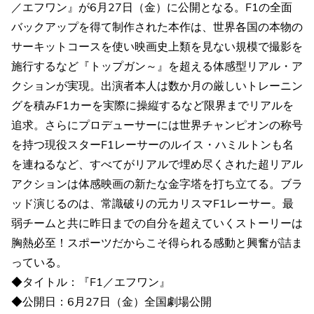
／エフワン』が6月27日（金）に公開となる。F1の全面
バックアップを得て制作された本作は、世界各国の本物の
サーキットコースを使い映画史上類を見ない規模で撮影を
施行するなど『トップガン～』を超える体感型リアル・ア
クションが実現。出演者本人は数か月の厳しいトレーニン
グを積みF1カーを実際に操縦するなど限界までリアルを
追求。さらにプロデューサーには世界チャンピオンの称号
を持つ現役スターF1レーサーのルイス・ハミルトンも名
を連ねるなど、すべてがリアルで埋め尽くされた超リアル
アクションは体感映画の新たな金字塔を打ち立てる。ブラ
ッド演じるのは、常識破りの元カリスマF1レーサー。最
弱チームと共に昨日までの自分を超えていくストーリーは
胸熱必至！スポーツだからこそ得られる感動と興奮が詰ま
っている。
◆タイトル：『F1／エフワン』
◆公開日：6月27日（金）全国劇場公開