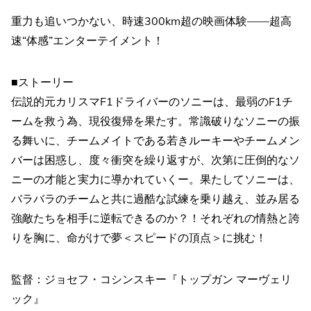
重力も追いつかない、時速300km超の映画体験——超高
速“体感”エンターテイメント！
■ストーリー
伝説的元カリスマF1ドライバーのソニーは、最弱のF1チ
ームを救う為、現役復帰を果たす。常識破りなソニーの振
る舞いに、チームメイトである若きルーキーやチームメン
バーは困惑し、度々衝突を繰り返すが、次第に圧倒的なソ
ニーの才能と実力に導かれていくー。果たしてソニーは、
バラバラのチームと共に過酷な試練を乗り越え、並み居る
強敵たちを相手に逆転できるのか？！それぞれの情熱と誇
りを胸に、命がけで夢＜スピードの頂点＞に挑む！
監督：ジョセフ・コシンスキー『トップガン マーヴェリ
ック』