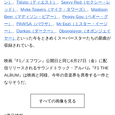
ン）
、
Tiësto（ティエスト）
、
Sexyy Red（セクシー・レ
ッド）
、
Myke Towers（マイク・タワーズ）
、
Madison
Beer（マディソン・ビアー）
、
Peggy Gou（ペギー・グ
ー）
、
PAWSA（パウサ）
、
Mr Eazi（ミスター・イージ
ー）
、
Darkoo（ダークー）
、
Obongjayar（オボンジェイ
ヤー）
といった今をときめくスーパースターたちの新曲が
収録されている。
映画『F1／エフワン』公開日と同じ6月27日（金）に配
信リリースされるサウンドトラック・アルバム『F1 THE
ALBUM』は映画と同様、今年の音楽界を席巻する一作と
なりそうだ。
すべての画像を見る