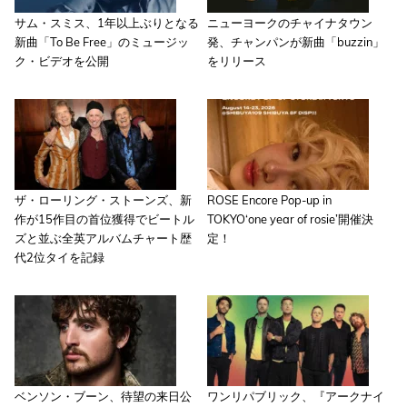
サム・スミス、1年以上ぶりとなる
ニューヨークのチャイナタウン
新曲「To Be Free」のミュージッ
発、チャンパンが新曲「buzzin」
ク・ビデオを公開
をリリース
ザ・ローリング・ストーンズ、新
ROSE Encore Pop-up in
作が15作目の首位獲得でビートル
TOKYO‘one year of rosie’開催決
ズと並ぶ全英アルバムチャート歴
定！
代2位タイを記録
ベンソン・ブーン、待望の来日公
ワンリパブリック、『アークナイ