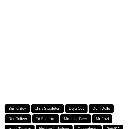
Burna Boy
Chris Stapleton
Doja Cat
Dom Dolla
Don Toliver
Ed Sheeran
Madison Beer
Mr Eazi
Myke Towers
Nathan Nicholson
Obongjayar
PAWSA