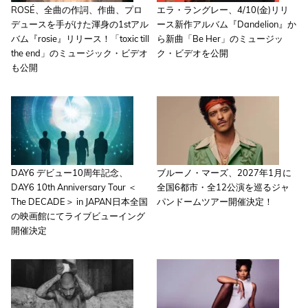
ROSÉ、全曲の作詞、作曲、プロ
エラ・ラングレー、4/10(金)リリ
デュースを手がけた渾身の1stアル
ース新作アルバム『Dandelion』か
バム『rosie』リリース！「toxic till
ら新曲「Be Her」のミュージッ
the end」のミュージック・ビデオ
ク・ビデオを公開
も公開
DAY6 デビュー10周年記念、
ブルーノ・マーズ、2027年1月に
DAY6 10th Anniversary Tour ＜
全国6都市・全12公演を巡るジャ
The DECADE＞ in JAPAN日本全国
パンドームツアー開催決定！
の映画館にてライブビューイング
開催決定