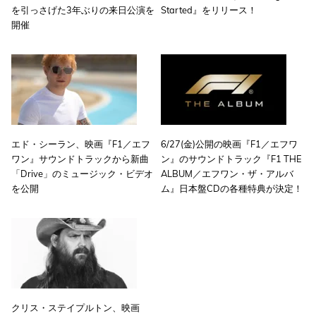
を引っさげた3年ぶりの来日公演を
Started』をリリース！
開催
エド・シーラン、映画『F1／エフ
6/27(金)公開の映画『F1／エフワ
ワン』サウンドトラックから新曲
ン』のサウンドトラック『F1 THE
「Drive」のミュージック・ビデオ
ALBUM／エフワン・ザ・アルバ
を公開
ム』日本盤CDの各種特典が決定！
クリス・ステイプルトン、映画