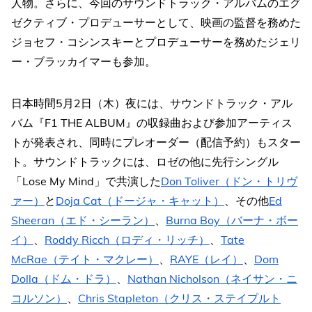
人物。さらに、今回のサウンドトラック・アルバムのエグ
ゼクティブ・プロデューサーとして、映画の監督を務めた
ジョセフ・コシンスキーとプロデューサーを務めたジェリ
ー・ブラッカイマーも参加。
日本時間5月2日（木）夜には、サウンドトラック・アル
バム『F1 THE ALBUM』の収録曲および参加アーティス
トが発表され、同時にプレオーダー（配信予約）もスター
ト。サウンドトラックには、ロゼの他に先行シングル
「Lose My Mind」で共演した
Don Toliver（ドン・トリヴ
ァー）
と
Doja Cat（ドージャ・キャット）
、その他
Ed
Sheeran（エド・シーラン）
、
Burna Boy（バーナ・ボー
イ）
、
Roddy Ricch（ロディ・リッチ）
、
Tate
McRae（テイト・マクレー）
、
RAYE（レイ）
、
Dom
Dolla（ドム・ドラ）
、
Nathan Nicholson（ネイサン・ニ
コルソン）
、
Chris Stapleton（クリス・ステイプルト