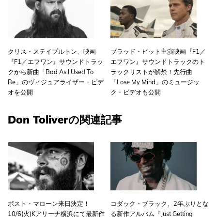
クリス・ステイプルトン、映画
ブラッド・ピット主演映画『F1／
『F1／エフワン』サウンドトラッ
エフワン』サウンドトラックのト
クから新曲「Bad As I Used To
ラックリストが解禁！先行曲
Be」のヴィジュアライザー・ビデ
「Lose My Mind」のミュージッ
オを公開
ク・ビデオも公開
Don Toliverの関連記事
ポスト・マローン来日決定！
コダック・ブラック、2年ぶりとな
10/6(火)Kアリーナ横浜にて最新作
る新作アルバム『Just Getting