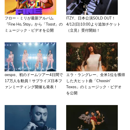
フロー・ミリが最新アルバム
ITZY、日本公演SOLD OUT！
『Fine Ho, Stay』から「Toast」の
4/12(日)10:00より追加チケット
ミュージック・ビデオを公開
（立見）受付開始！
aespa、初のドームツアー4日間で
エラ・ラングレー、全米1位を獲得
17万人を動員！サプライズ日本フ
した大ヒット曲「Choosin'
ァンミーティング開催も発表！
Texas」のミュージック・ビデオ
を公開