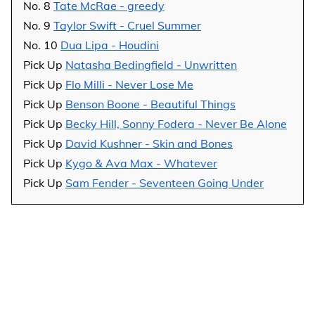
No. 8
Tate McRae - greedy
No. 9
Taylor Swift - Cruel Summer
No. 10
Dua Lipa - Houdini
Pick Up
Natasha Bedingfield - Unwritten
Pick Up
Flo Milli - Never Lose Me
Pick Up
Benson Boone - Beautiful Things
Pick Up
Becky Hill, Sonny Fodera - Never Be Alone
Pick Up
David Kushner - Skin and Bones
Pick Up
Kygo & Ava Max - Whatever
Pick Up
Sam Fender - Seventeen Going Under