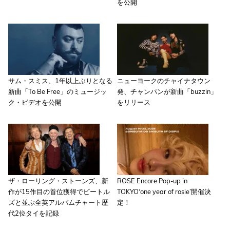
を公開
サム・スミス、1年以上ぶりとなる
ニューヨークのチャイナタウン
新曲「To Be Free」のミュージッ
発、チャンパンが新曲「buzzin」
ク・ビデオを公開
をリリース
ザ・ローリング・ストーンズ、新
ROSE Encore Pop-up in
作が15作目の首位獲得でビートル
TOKYO‘one year of rosie’開催決
ズと並ぶ全英アルバムチャート歴
定！
代2位タイを記録