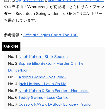
のコラボ曲「Whatever」が初登場。さらにサム・フェン
ダー「Seventeen Going Under」が35位にリエントリー
を果たしています。
参考情報：
Official Singles Chart Top 100
RANKING
No. 1
Noah Kahan - Stick Season
No. 2
Sophie Ellis-Bextor - Murder On The
Dancefloor
No. 3
Ariana Grande - yes, and?
No. 4
Jack Harlow - Lovin On Me
No. 5
Noah Kahan & Sam Fender - Homesick
No. 6
Teddy Swims - Lose Control
No. 7
Cassö x RAYE x D-Block Europe - Prada