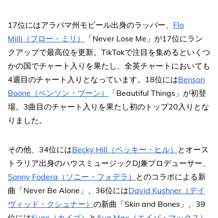
17位にはアラバマ州モビール出身のラッパー、
Flo
Milli（フロー・ミリ）
「Never Lose Me」が17位にラン
クアップで最高位を更新。TikTokで注目を集めるといくつ
かの国でチャート入りを果たし、全英チャートにおいても
4週目のチャート入りとなっています。18位には
Benson
Boone（ベンソン・ブーン）
「Beautiful Things」が初登
場。3曲目のチャート入りを果たし初のトップ20入りとな
りました。
その他、34位には
Becky Hill（ベッキー・ヒル）
とオース
トラリア出身のハウスミュージックDJ兼プロデューサー、
Sonny Fodera（ソニー・フォデラ）
とのコラボによる新
曲「Never Be Alone」、36位には
David Kushner（デイ
ヴィッド・クシュナー）
の新曲「Skin and Bones」、39
位には
Kygo（カイゴ）
と
Ava Max（エイバ・マックス）