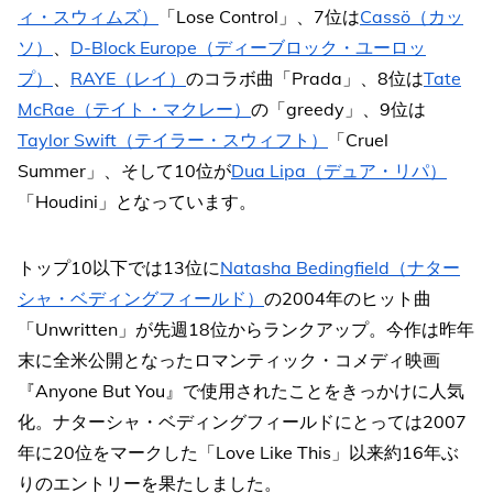
ィ・スウィムズ）
「Lose Control」、7位は
Cassö（カッ
ソ）
、
D-Block Europe（ディーブロック・ユーロッ
プ）
、
RAYE（レイ）
のコラボ曲「Prada」、8位は
Tate
McRae（テイト・マクレー）
の「greedy」、9位は
Taylor Swift（テイラー・スウィフト）
「Cruel
Summer」、そして10位が
Dua Lipa（デュア・リパ）
「Houdini」となっています。
トップ10以下では13位に
Natasha Bedingfield（ナター
シャ・ベディングフィールド）
の2004年のヒット曲
「Unwritten」が先週18位からランクアップ。今作は昨年
末に全米公開となったロマンティック・コメディ映画
『Anyone But You』で使用されたことをきっかけに人気
化。ナターシャ・ベディングフィールドにとっては2007
年に20位をマークした「Love Like This」以来約16年ぶ
りのエントリーを果たしました。