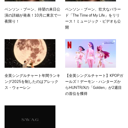
ベンソン・ブーン、待望の来日公
ベンソン・ブーン、壮大なバラー
演の詳細が発表！10月に東京で一
ド「The Time of My Life」をリリ
夜限り！
ース！ミュージック・ビデオも公
開
全英シングルチャート年間ランキ
【全英シングルチャート】KPOPガ
ング2025を制したのはアレック
ールズ！デーモン・ハンターズか
ス・ウォーレン
らHUNTR/Xの「Golden」が2週目
の首位を獲得