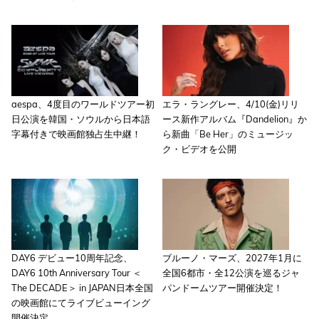
aespa、4度目のワールドツアー初
エラ・ラングレー、4/10(金)リリ
日公演を韓国・ソウルから日本語
ース新作アルバム『Dandelion』か
字幕付きで映画館独占生中継！
ら新曲「Be Her」のミュージッ
ク・ビデオを公開
DAY6 デビュー10周年記念、
ブルーノ・マーズ、2027年1月に
DAY6 10th Anniversary Tour ＜
全国6都市・全12公演を巡るジャ
The DECADE＞ in JAPAN日本全国
パンドームツアー開催決定！
の映画館にてライブビューイング
開催決定