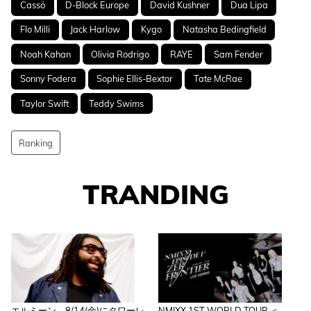
Cassö
D-Block Europe
David Kushner
Dua Lipa
Flo Milli
Jack Harlow
Kygo
Natasha Bedingfield
Noah Kahan
Olivia Rodrigo
RAYE
Sam Fender
Sonny Fodera
Sophie Ellis-Bextor
Tate McRae
Taylor Swift
Teddy Swims
Ranking
TRANDING
エルミーン、8/14(金)にタワーレ
NMIXX 1ST WORLD TOUR ＜