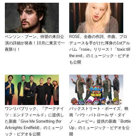
ベンソン・ブーン、待望の来日公
ROSÉ、全曲の作詞、作曲、プロ
演の詳細が発表！10月に東京で一
デュースを手がけた渾身の1stアル
夜限り！
バム『rosie』リリース！「toxic till
the end」のミュージック・ビデオ
も公開
ワンリパブリック、『アークナイ
バックストリート・ボーイズ、映
ツ：エンドフィールド』に提供し
画『パウ・パトロール ザ・ダイ
た新曲「Give Me Something (for
ノ・ムービー』提供の新曲「Bottle
Arknights: Endfield)」のミュージ
Up」のミュージック・ビデオを公
ック・ビデオを公開
開