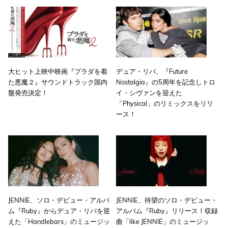
大ヒット上映中映画『プラダを着
デュア・リパ、『Future
た悪魔２』サウンドトラック国内
Nostalgia』の5周年を記念しトロ
盤発売決定！
イ・シヴァンを迎えた
「Physical」のリミックスをリリ
ース！
JENNIE、ソロ・デビュー・アルバ
JENNIE、待望のソロ・デビュー・
ム『Ruby』からデュア・リパを迎
アルバム『Ruby』リリース！収録
えた「Handlebars」のミュージッ
曲「like JENNIE」のミュージッ