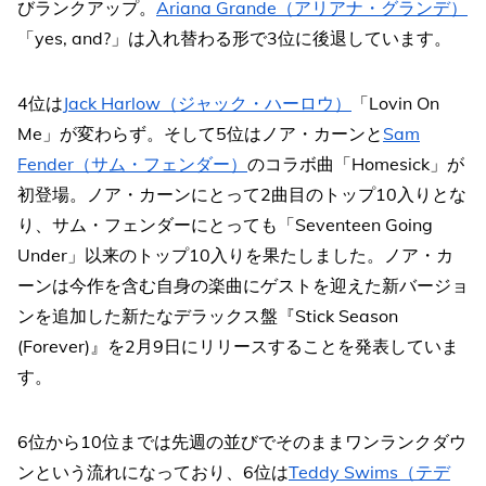
びランクアップ。
Ariana Grande（アリアナ・グランデ）
「yes, and?」は入れ替わる形で3位に後退しています。
4位は
Jack Harlow（ジャック・ハーロウ）
「Lovin On
Me」が変わらず。そして5位はノア・カーンと
Sam
Fender（サム・フェンダー）
のコラボ曲「Homesick」が
初登場。ノア・カーンにとって2曲目のトップ10入りとな
り、サム・フェンダーにとっても「Seventeen Going
Under」以来のトップ10入りを果たしました。ノア・カ
ーンは今作を含む自身の楽曲にゲストを迎えた新バージョ
ンを追加した新たなデラックス盤『Stick Season
(Forever)』を2月9日にリリースすることを発表していま
す。
6位から10位までは先週の並びでそのままワンランクダウ
ンという流れになっており、6位は
Teddy Swims（テデ